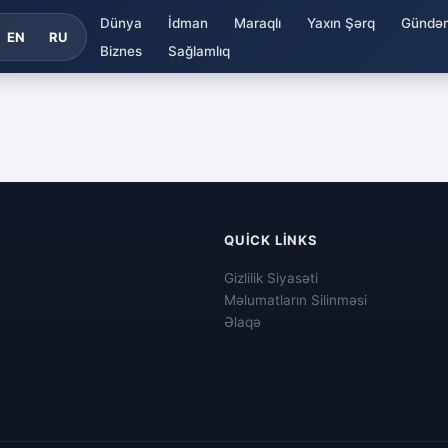
Dünya
İdman
Maraqlı
Yaxın Şərq
Gündə
EN
RU
Biznes
Sağlamlıq
QUICK LINKS
Gizlilik Siyasəti
Məlumatların Silinməsi
Əlaqə