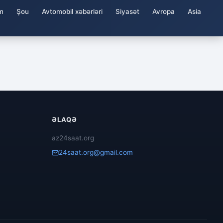
m
Şou
Avtomobil xəbərləri
Siyasət
Avropa
Asia
ƏLAQƏ
az24saat.org
24saat.org@gmail.com