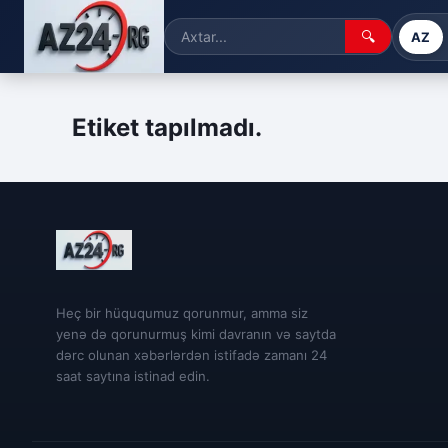
🔍
AZ
Etiket tapılmadı.
Heç bir hüququmuz qorunmur, amma siz
yenə də qorunurmuş kimi davranın və saytda
dərc olunan xəbərlərdən istifadə zamanı 24
saat saytına istinad edin.