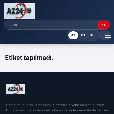
🔍
AZ
EN
RU
Etiket tapılmadı.
Heç bir hüququmuz qorunmur, amma siz yenə də qorunurmuş
kimi davranın və saytda dərc olunan xəbərlərdən istifadə zamanı