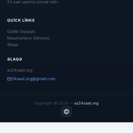
24 saat saytına istinad edin.
QUICK LINKS
Gizlilik Siyasəti
Məlumatların Silinməsi
Əlaqə
ƏLAQƏ
az24saat.org
24saat.org@gmail.com
Copyright © 2026 —
az24saat.org