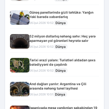
Günəş panellərində gizli təhlükə: Yanğın
riski barədə xəbərdarlıq
Dünya
26.İyul.2026 10:52
52 milyon dollarlıq nəhəng səhv: Heç yerə
aparmayan yol görənləri heyrətə salır
Dünya
26.İyul.2026 10:52
Tarixi ərazi yalanı: Turistləri aldadan şəxs
bələdiyyəni də çaşdırdı
Dünya
26.İyul.2026 10:52
And dağları yarılır: Argentina və Çili
arasında nəhəng tunel layihəsi
Dünya
26.İyul.2026 10:51
İspaniyada meşə yanğınları səbəbindən 19