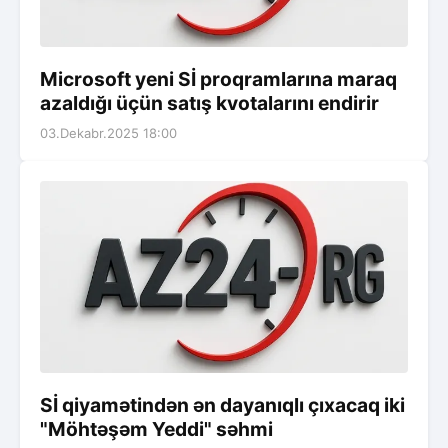
Microsoft yeni Sİ proqramlarına maraq
azaldığı üçün satış kvotalarını endirir
03.Dekabr.2025 18:00
Sİ qiyamətindən ən dayanıqlı çıxacaq iki
"Möhtəşəm Yeddi" səhmi