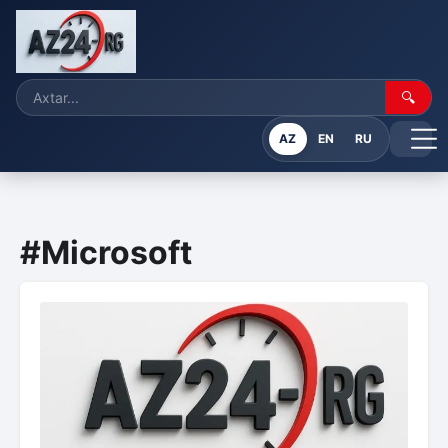
🔍
AZ
EN
RU
#Microsoft