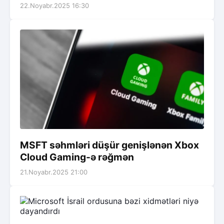
22.Noyabr.2025 16:30
MSFT səhmləri düşür genişlənən Xbox
Cloud Gaming-ə rəğmən
21.Noyabr.2025 21:00