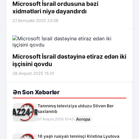
Microsoft İsrail ordusuna bəzi
xidmətləri niyə dayandırdı
27.Sentyabr.2025 23:08
Microsoft İsrail dəstəyinə etiraz edən iki
işçisini qovdu
28.Avqust.2025 15:01
Ən Son Xəbərlər
Tanınmış televiziya ulduzu Stiven Ber
saxlanılıb
Avropa
07.Avqust.2026 10:43
16 yaşlı rusiyalı tennisçi Kristina Lyutova