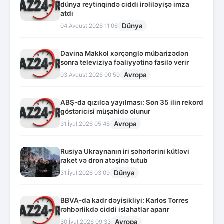
dünya reytinqində ciddi irəliləyişə imza
atdı
Dünya
04.Avqust.2026 11:06
Davina Makkol xərçənglə mübarizədən
sonra televiziya fəaliyyətinə fasilə verir
Avropa
03.Avqust.2026 00:59
ABŞ-da qızılca yayılması: Son 35 ilin rekord
göstəricisi müşahidə olunur
Avropa
31.İyul.2026 05:46
Rusiya Ukraynanın iri şəhərlərini kütləvi
raket və dron atəşinə tutub
Dünya
31.İyul.2026 03:09
BBVA-da kadr dəyişikliyi: Karlos Torres
rəhbərlikdə ciddi islahatlar aparır
Avropa
30.İyul.2026 09:33