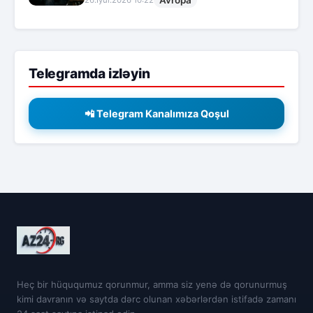
Telegramda izləyin
📲 Telegram Kanalımıza Qoşul
Heç bir hüququmuz qorunmur, amma siz yenə də qorunurmuş
kimi davranın və saytda dərc olunan xəbərlərdən istifadə zamanı