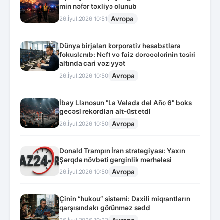
min nəfər təxliyə olunub
Avropa
26.İyul.2026 10:51
Dünya birjaları korporativ hesabatlara
fokuslanıb: Neft və faiz dərəcələrinin təsiri
altında cari vəziyyət
Avropa
26.İyul.2026 10:50
İbay Llanosun "La Velada del Año 6" boks
gecəsi rekordları alt-üst etdi
Avropa
26.İyul.2026 10:50
Donald Trampın İran strategiyası: Yaxın
Şərqdə növbəti gərginlik mərhələsi
Avropa
26.İyul.2026 10:50
Çinin “hukou” sistemi: Daxili miqrantların
qarşısındakı görünməz sədd
Avropa
26.İyul.2026 10:22