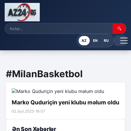
🔍
AZ
EN
RU
#MilanBasketbol
Marko Quduriçin yeni klubu məlum oldu
02.İyul.2025 16:07
Ən Son Xəbərlər