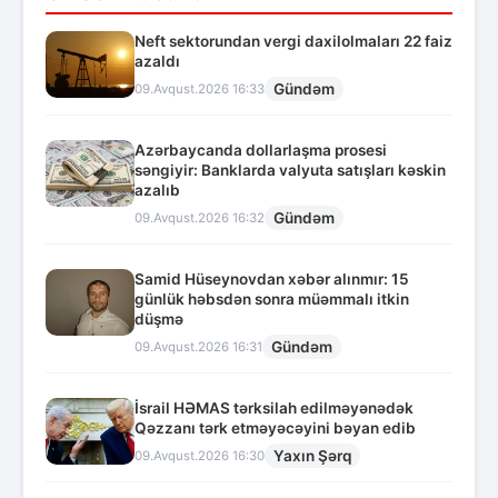
Neft sektorundan vergi daxilolmaları 22 faiz
azaldı
Gündəm
09.Avqust.2026 16:33
Azərbaycanda dollarlaşma prosesi
səngiyir: Banklarda valyuta satışları kəskin
azalıb
Gündəm
09.Avqust.2026 16:32
Samid Hüseynovdan xəbər alınmır: 15
günlük həbsdən sonra müəmmalı itkin
düşmə
Gündəm
09.Avqust.2026 16:31
İsrail HƏMAS tərksilah edilməyənədək
Qəzzanı tərk etməyəcəyini bəyan edib
Yaxın Şərq
09.Avqust.2026 16:30