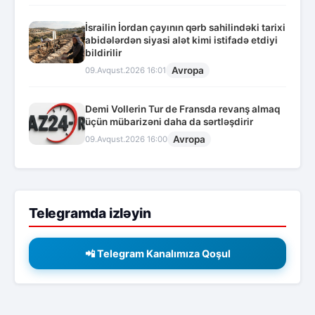
İsrailin İordan çayının qərb sahilindəki tarixi
abidələrdən siyasi alət kimi istifadə etdiyi
bildirilir
Avropa
09.Avqust.2026 16:01
Demi Vollerin Tur de Fransda revanş almaq
üçün mübarizəni daha da sərtləşdirir
Avropa
09.Avqust.2026 16:00
Telegramda izləyin
📲 Telegram Kanalımıza Qoşul