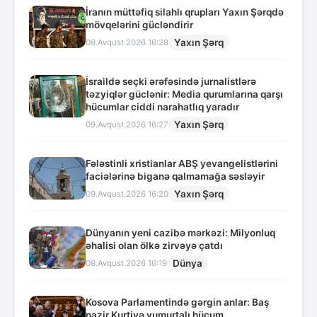
İranın müttəfiq silahlı qrupları Yaxın Şərqdə
mövqelərini gücləndirir
Yaxın Şərq
09.Avqust.2026 16:28
İsraildə seçki ərəfəsində jurnalistlərə
təzyiqlər güclənir: Media qurumlarına qarşı
hücumlar ciddi narahatlıq yaradır
Yaxın Şərq
09.Avqust.2026 16:27
Fələstinli xristianlar ABŞ yevangelistlərini
faciələrinə biganə qalmamağa səsləyir
Yaxın Şərq
09.Avqust.2026 16:20
Dünyanın yeni cazibə mərkəzi: Milyonluq
əhalisi olan ölkə zirvəyə çatdı
Dünya
09.Avqust.2026 16:19
Kosova Parlamentində gərgin anlar: Baş
nazir Kurtiyə yumurtalı hücum