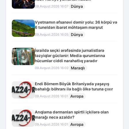
Dünya
09.Avqust.2026 16:07
Vyetnamın əfsanəvi dəmir yolu: 36 körpü və
6 tuneldən ibarət möhtəşəm marşrut
Dünya
09.Avqust.2026 16:05
İsraildə seçki ərəfəsində jurnalistlərə
təzyiqlər güclənir: Media qurumlarına
hücumlar ciddi narahatlıq yaradır
Maraqlı
09.Avqust.2026 16:02
Endi Börnem Böyük Britaniyada yaşayış
bahalığı böhranı ilə bağlı ölkə turuna çıxır
Avropa
09.Avqust.2026 16:01
Arıqlama dərmanları spirtli içkilərə olan
marağı necə azaldır?
Avropa
09.Avqust.2026 16:01