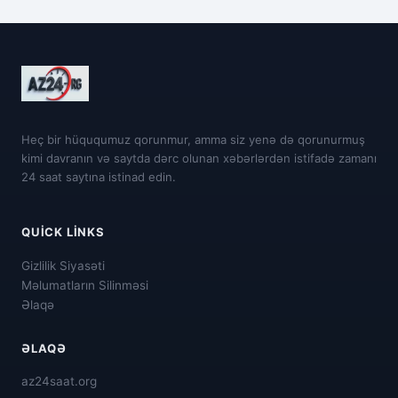
Heç bir hüququmuz qorunmur, amma siz yenə də qorunurmuş
kimi davranın və saytda dərc olunan xəbərlərdən istifadə zamanı
24 saat saytına istinad edin.
QUICK LINKS
Gizlilik Siyasəti
Məlumatların Silinməsi
Əlaqə
ƏLAQƏ
az24saat.org