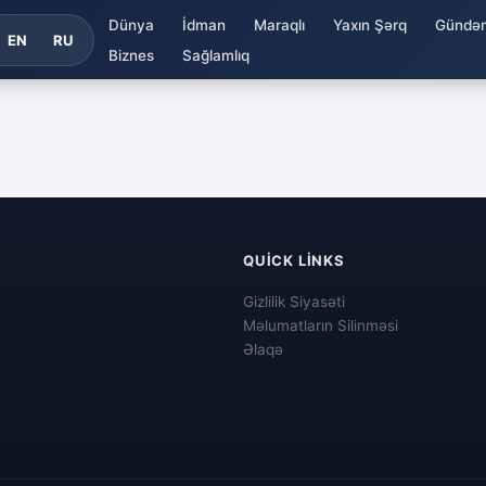
Dünya
İdman
Maraqlı
Yaxın Şərq
Gündə
EN
RU
Biznes
Sağlamlıq
QUICK LINKS
Gizlilik Siyasəti
Məlumatların Silinməsi
Əlaqə