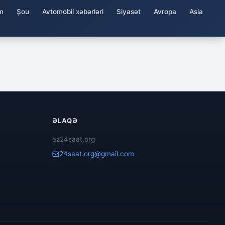
m
Şou
Avtomobil xəbərləri
Siyasət
Avropa
Asia
ƏLAQƏ
az24saat.org
24saat.org@gmail.com