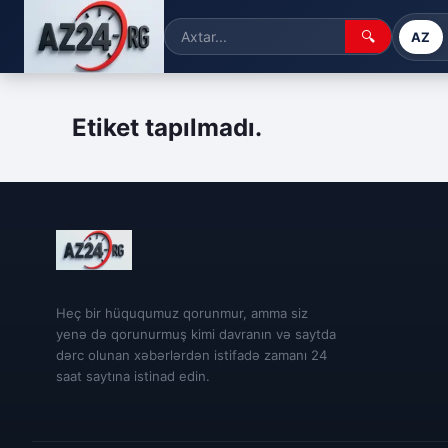
🔍
AZ
Etiket tapılmadı.
Heç bir hüququmuz qorunmur, amma siz
yenə də qorunurmuş kimi davranın və saytda
dərc olunan xəbərlərdən istifadə zamanı 24
saat saytına istinad edin.