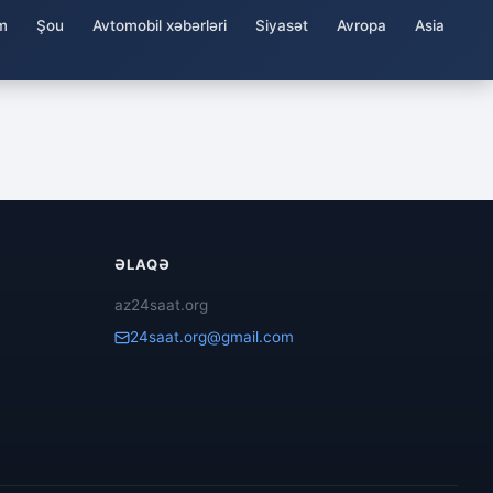
m
Şou
Avtomobil xəbərləri
Siyasət
Avropa
Asia
ƏLAQƏ
az24saat.org
24saat.org@gmail.com