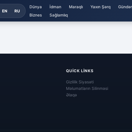
Dünya
İdman
Maraqlı
Yaxın Şərq
Gündə
EN
RU
Biznes
Sağlamlıq
QUICK LINKS
Gizlilik Siyasəti
Məlumatların Silinməsi
Əlaqə