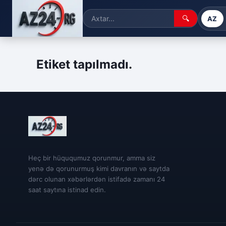
🔍
AZ
Etiket tapılmadı.
Heç bir hüququmuz qorunmur, amma siz
yenə də qorunurmuş kimi davranın və saytda
dərc olunan xəbərlərdən istifadə zamanı 24
saat saytına istinad edin.