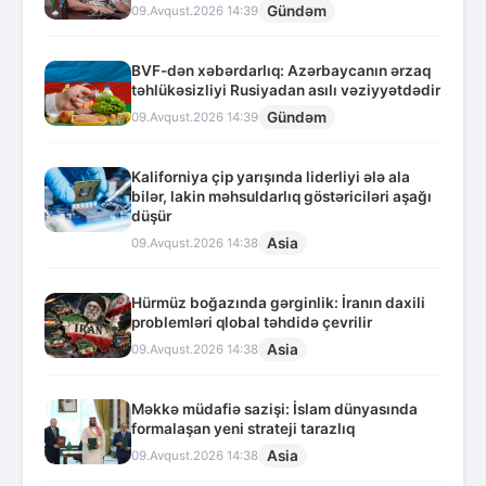
Gündəm
09.Avqust.2026 14:39
BVF-dən xəbərdarlıq: Azərbaycanın ərzaq
təhlükəsizliyi Rusiyadan asılı vəziyyətdədir
Gündəm
09.Avqust.2026 14:39
Kaliforniya çip yarışında liderliyi ələ ala
bilər, lakin məhsuldarlıq göstəriciləri aşağı
düşür
Asia
09.Avqust.2026 14:38
Hürmüz boğazında gərginlik: İranın daxili
problemləri qlobal təhdidə çevrilir
Asia
09.Avqust.2026 14:38
Məkkə müdafiə sazişi: İslam dünyasında
formalaşan yeni strateji tarazlıq
Asia
09.Avqust.2026 14:38