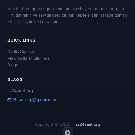
Heç bir hüququmuz qorunmur, amma siz yenə də qorunurmuş
kimi davranın və saytda dərc olunan xəbərlərdən istifadə zamanı
24 saat saytına istinad edin.
QUICK LINKS
Gizlilik Siyasəti
Məlumatların Silinməsi
Əlaqə
ƏLAQƏ
az24saat.org
24saat.org@gmail.com
Copyright © 2026 —
az24saat.org