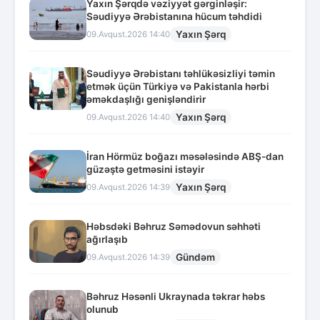
Yaxın Şərqdə vəziyyət gərginləşir:
Səudiyyə Ərəbistanına hücum təhdidi
Yaxın Şərq
09.Avqust.2026 14:40
Səudiyyə Ərəbistanı təhlükəsizliyi təmin
etmək üçün Türkiyə və Pakistanla hərbi
əməkdaşlığı genişləndirir
Yaxın Şərq
09.Avqust.2026 14:40
İran Hörmüz boğazı məsələsində ABŞ-dan
güzəştə getməsini istəyir
Yaxın Şərq
09.Avqust.2026 14:39
Həbsdəki Bəhruz Səmədovun səhhəti
ağırlaşıb
Gündəm
09.Avqust.2026 14:39
Bəhruz Həsənli Ukraynada təkrar həbs
olunub