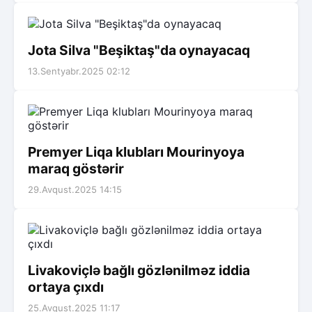
Jota Silva "Beşiktaş"da oynayacaq
13.Sentyabr.2025 02:12
Premyer Liqa klubları Mourinyoya
maraq göstərir
29.Avqust.2025 14:15
Livakoviçlə bağlı gözlənilməz iddia
ortaya çıxdı
25.Avqust.2025 11:17