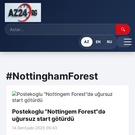
🔍
AZ
EN
RU
#NottinghamForest
Postekoglu "Nottingem Forest"də
uğursuz start götürdü
14.Sentyabr.2025 05:43