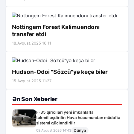
Nottingem Forest Kalimuendonı
transfer etdi
18.Avqust.2025 16:11
Hudson-Odoi "Sözcü"yə keçə bilər
15.Avqust.2025 11:27
Ən Son Xəbərlər
F-35 qırıcıları yeni imkanlarla
təkmilləşdirilir: Hava hücumundan müdafiə
sistemi gücləndirilir
Dünya
09.Avqust.2026 14:43