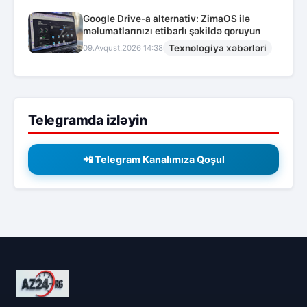
Google Drive-a alternativ: ZimaOS ilə
məlumatlarınızı etibarlı şəkildə qoruyun
Texnologiya xəbərləri
09.Avqust.2026 14:38
Telegramda izləyin
📲 Telegram Kanalımıza Qoşul