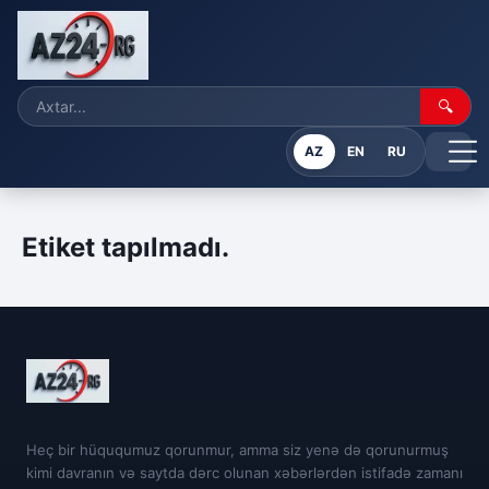
🔍
AZ
EN
RU
Etiket tapılmadı.
Heç bir hüququmuz qorunmur, amma siz yenə də qorunurmuş
kimi davranın və saytda dərc olunan xəbərlərdən istifadə zamanı