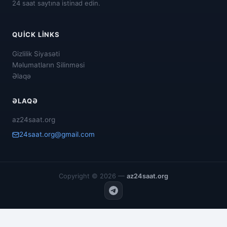
24 saat saytına istinad edin.
QUICK LINKS
Gizlilik Siyasəti
Məlumatların Silinməsi
Əlaqə
ƏLAQƏ
az24saat.org
24saat.org@gmail.com
Copyright © 2026 —
az24saat.org