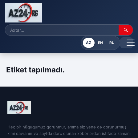
🔍
AZ
EN
RU
Etiket tapılmadı.
Heç bir hüququmuz qorunmur, amma siz yenə də qorunurmuş
kimi davranın və saytda dərc olunan xəbərlərdən istifadə zamanı