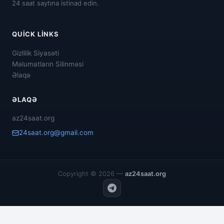
24 saat saytına istinad edin.
QUICK LINKS
Gizlilik Siyasəti
Məlumatların Silinməsi
Əlaqə
ƏLAQƏ
az24saat.org
24saat.org@gmail.com
Copyright © 2026 —
az24saat.org