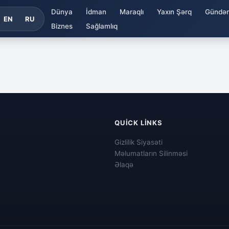
Dünya
İdman
Maraqlı
Yaxın Şərq
Gündə
EN
RU
Biznes
Sağlamlıq
QUICK LINKS
Gizlilik Siyasəti
Məlumatların Silinməsi
Əlaqə