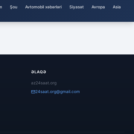
m
Şou
Avtomobil xəbərləri
Siyasət
Avropa
Asia
ƏLAQƏ
az24saat.org
24saat.org@gmail.com