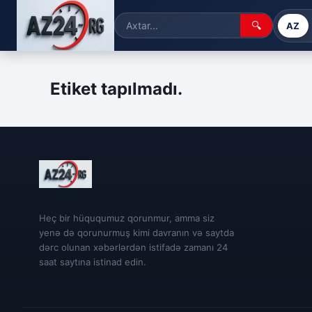
🔍
AZ
Etiket tapılmadı.
Heç bir hüququmuz qorunmur, amma siz
yenə də qorunurmuş kimi davranın və saytda
dərc olunan xəbərlərdən istifadə zamanı 24
saat saytına istinad edin.