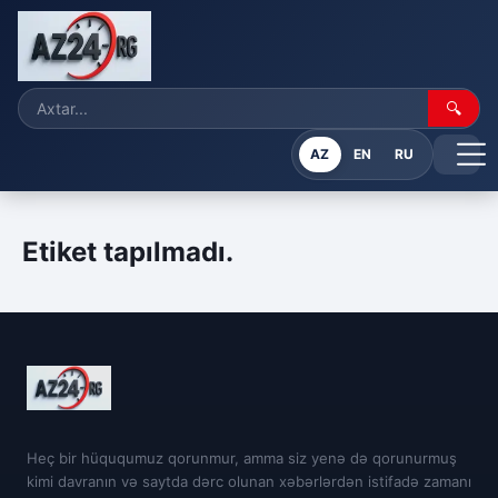
🔍
AZ
EN
RU
Etiket tapılmadı.
Heç bir hüququmuz qorunmur, amma siz yenə də qorunurmuş
kimi davranın və saytda dərc olunan xəbərlərdən istifadə zamanı