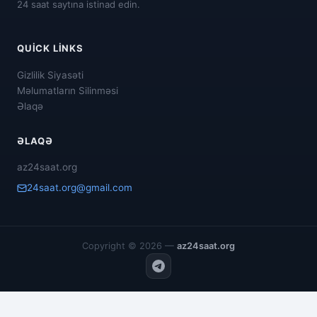
24 saat saytına istinad edin.
QUICK LINKS
Gizlilik Siyasəti
Məlumatların Silinməsi
Əlaqə
ƏLAQƏ
az24saat.org
24saat.org@gmail.com
Copyright © 2026 —
az24saat.org