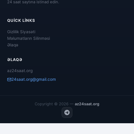
24 saat saytına istinad edin.
QUICK LINKS
Gizlilik Siyasəti
Məlumatların Silinməsi
Əlaqə
ƏLAQƏ
az24saat.org
24saat.org@gmail.com
Copyright © 2026 —
az24saat.org