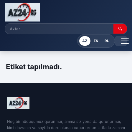
🔍
AZ
EN
RU
Etiket tapılmadı.
Heç bir hüququmuz qorunmur, amma siz yenə də qorunurmuş
kimi davranın və saytda dərc olunan xəbərlərdən istifadə zamanı