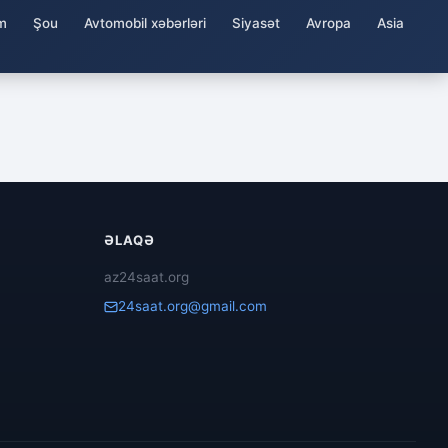
m
Şou
Avtomobil xəbərləri
Siyasət
Avropa
Asia
ƏLAQƏ
az24saat.org
24saat.org@gmail.com