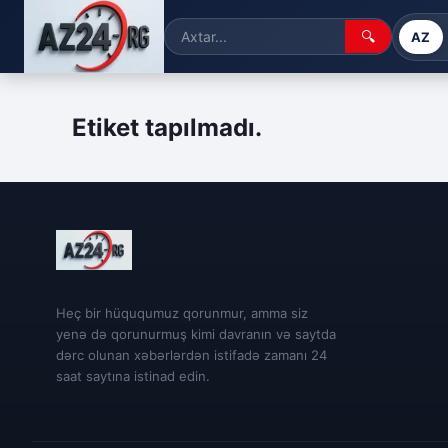
🔍
AZ
Etiket tapılmadı.
Heç bir hüququmuz qorunmur, amma siz
yenə də qorunurmuş kimi davranın və saytda
dərc olunan xəbərlərdən istifadə zamanı 24
saat saytına istinad edin.