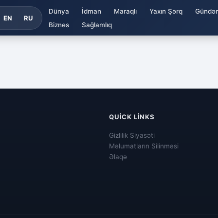
Dünya
İdman
Maraqlı
Yaxın Şərq
Gündə
EN
RU
Biznes
Sağlamlıq
QUICK LINKS
Gizlilik Siyasəti
Məlumatların Silinməsi
Əlaqə