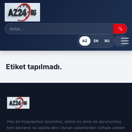
🔍
AZ
EN
RU
Etiket tapılmadı.
Heç bir hüququmuz qorunmur, amma siz yenə də qorunurmuş
kimi davranın və saytda dərc olunan xəbərlərdən istifadə zamanı