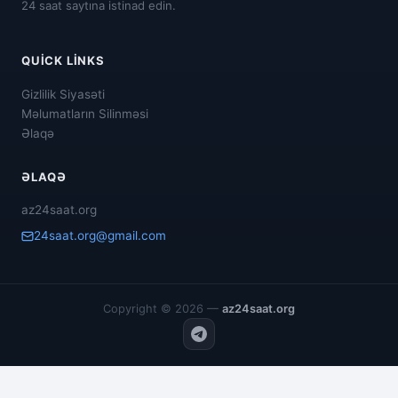
24 saat saytına istinad edin.
QUICK LINKS
Gizlilik Siyasəti
Məlumatların Silinməsi
Əlaqə
ƏLAQƏ
az24saat.org
24saat.org@gmail.com
Copyright © 2026 —
az24saat.org