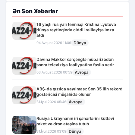
Ən Son Xəbərlər
16 yaşlı rusiyalı tennisçi Kristina Lyutova
dünya reytinqində ciddi irəliləyişə imza
atdı
Dünya
04.Avqust.2026 11:06
Davina Makkol xərçənglə mübarizədən
sonra televiziya fəaliyyətinə fasilə verir
Avropa
03.Avqust.2026 00:59
ABŞ-da qızılca yayılması: Son 35 ilin rekord
göstəricisi müşahidə olunur
Avropa
31.İyul.2026 05:46
Rusiya Ukraynanın iri şəhərlərini kütləvi
raket və dron atəşinə tutub
Dünya
31.İyul.2026 03:09