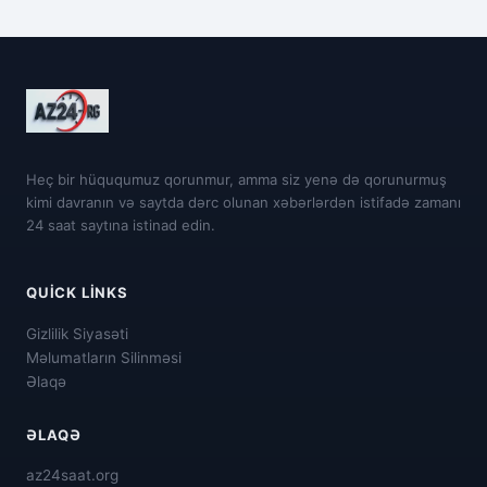
Heç bir hüququmuz qorunmur, amma siz yenə də qorunurmuş
kimi davranın və saytda dərc olunan xəbərlərdən istifadə zamanı
24 saat saytına istinad edin.
QUICK LINKS
Gizlilik Siyasəti
Məlumatların Silinməsi
Əlaqə
ƏLAQƏ
az24saat.org