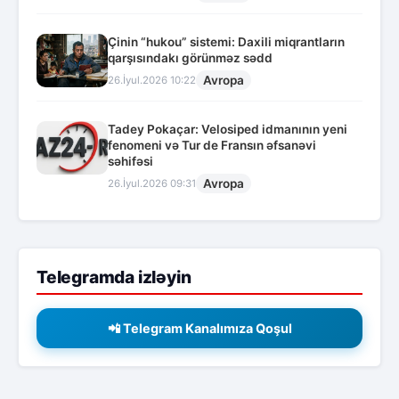
Çinin “hukou” sistemi: Daxili miqrantların
qarşısındakı görünməz sədd
Avropa
26.İyul.2026 10:22
Tadey Pokaçar: Velosiped idmanının yeni
fenomeni və Tur de Fransın əfsanəvi
səhifəsi
Avropa
26.İyul.2026 09:31
Telegramda izləyin
📲 Telegram Kanalımıza Qoşul