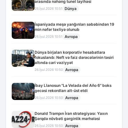
arasında nəhəng tunel layihəsi
Dünya
26.İyul.2026 10:51
İspaniyada meşə yanğınları səbəbindən 19
min nəfər təxliyə olunub
Avropa
26.İyul.2026 10:51
Dünya birjaları korporativ hesabatlara
fokuslanıb: Neft və faiz dərəcələrinin təsiri
altında cari vəziyyət
Avropa
26.İyul.2026 10:50
İbay Llanosun "La Velada del Año 6" boks
gecəsi rekordları alt-üst etdi
Avropa
26.İyul.2026 10:50
Donald Trampın İran strategiyası: Yaxın
Şərqdə növbəti gərginlik mərhələsi
Avropa
26.İyul.2026 10:50