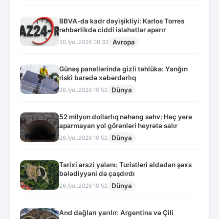
BBVA-da kadr dəyişikliyi: Karlos Torres
rəhbərlikdə ciddi islahatlar aparır
Avropa
30.İyul.2026 09:33
Günəş panellərində gizli təhlükə: Yanğın
riski barədə xəbərdarlıq
Dünya
26.İyul.2026 10:52
52 milyon dollarlıq nəhəng səhv: Heç yerə
aparmayan yol görənləri heyrətə salır
Dünya
26.İyul.2026 10:52
Tarixi ərazi yalanı: Turistləri aldadan şəxs
bələdiyyəni də çaşdırdı
Dünya
26.İyul.2026 10:52
And dağları yarılır: Argentina və Çili