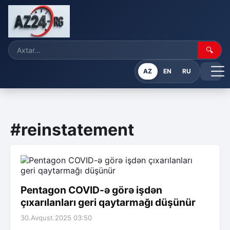
🔍
AZ
EN
RU
#reinstatement
Pentagon COVID-ə görə işdən
çıxarılanları geri qaytarmağı düşünür
30.Avqust.2025 03:50