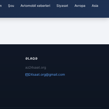
m
Şou
Avtomobil xəbərləri
Siyasət
Avropa
Asia
ƏLAQƏ
az24saat.org
24saat.org@gmail.com