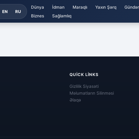
Dünya
İdman
Maraqlı
Yaxın Şərq
Gündə
EN
RU
Biznes
Sağlamlıq
QUICK LINKS
Gizlilik Siyasəti
Məlumatların Silinməsi
Əlaqə