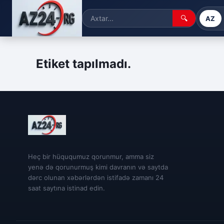
🔍
AZ
Etiket tapılmadı.
Heç bir hüququmuz qorunmur, amma siz
yenə də qorunurmuş kimi davranın və saytda
dərc olunan xəbərlərdən istifadə zamanı 24
saat saytına istinad edin.