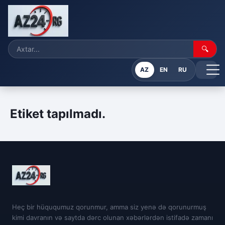
🔍
AZ
EN
RU
Etiket tapılmadı.
Heç bir hüququmuz qorunmur, amma siz yenə də qorunurmuş
kimi davranın və saytda dərc olunan xəbərlərdən istifadə zamanı