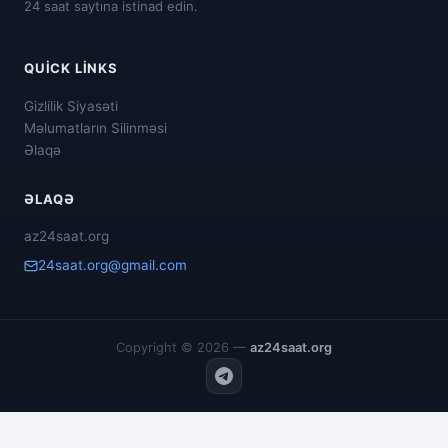
24 saat saytına istinad edin.
QUICK LINKS
Gizlilik Siyasəti
Məlumatların Silinməsi
Əlaqə
ƏLAQƏ
az24saat.org
24saat.org@gmail.com
Copyright © 2026 —
az24saat.org