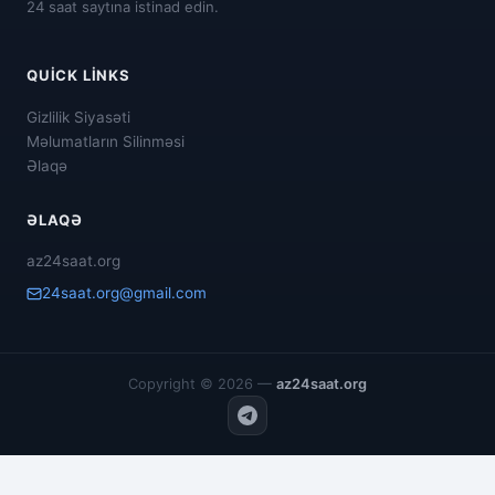
24 saat saytına istinad edin.
QUICK LINKS
Gizlilik Siyasəti
Məlumatların Silinməsi
Əlaqə
ƏLAQƏ
az24saat.org
24saat.org@gmail.com
Copyright © 2026 —
az24saat.org