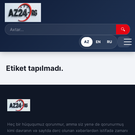
🔍
AZ
EN
RU
Etiket tapılmadı.
Heç bir hüququmuz qorunmur, amma siz yenə də qorunurmuş
kimi davranın və saytda dərc olunan xəbərlərdən istifadə zamanı