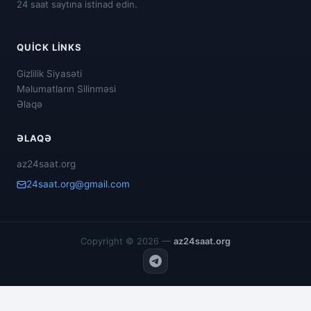
24 saat saytına istinad edin.
QUICK LINKS
Gizlilik Siyasəti
Məlumatların Silinməsi
Əlaqə
ƏLAQƏ
az24saat.org
24saat.org@gmail.com
Copyright © 2026 —
az24saat.org