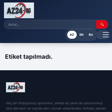
🔍
AZ
EN
RU
Etiket tapılmadı.
Heç bir hüququmuz qorunmur, amma siz yenə də qorunurmuş
kimi davranın və saytda dərc olunan xəbərlərdən istifadə zamanı