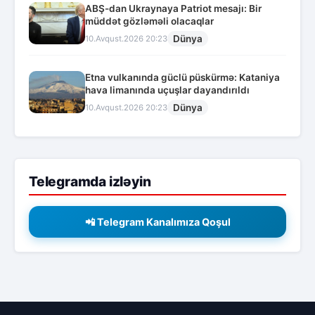
ABŞ-dan Ukraynaya Patriot mesajı: Bir
müddət gözləməli olacaqlar
Dünya
10.Avqust.2026 20:23
Etna vulkanında güclü püskürmə: Kataniya
hava limanında uçuşlar dayandırıldı
Dünya
10.Avqust.2026 20:23
Telegramda izləyin
📲 Telegram Kanalımıza Qoşul