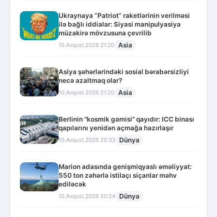
Ukraynaya “Patriot” raketlərinin verilməsi
ilə bağlı iddialar: Siyasi manipulyasiya
müzakirə mövzusuna çevrilib
Asia
10.Avqust.2026 21:20
Asiya şəhərlərindəki sosial bərabərsizliyi
necə azaltmaq olar?
Asia
10.Avqust.2026 21:20
Berlinin "kosmik gəmisi" qayıdır: ICC binası
qapılarını yenidən açmağa hazırlaşır
Dünya
10.Avqust.2026 20:33
Marion adasında genişmiqyaslı əməliyyat:
550 ton zəhərlə istilaçı siçanlar məhv
ediləcək
Dünya
10.Avqust.2026 20:24