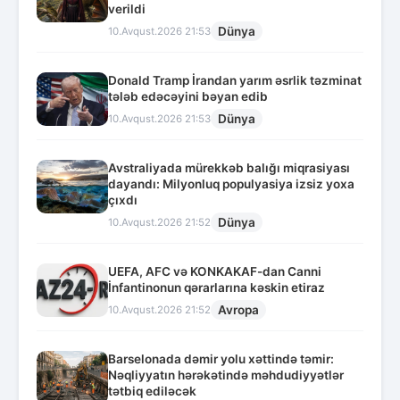
verildi
Dünya
10.Avqust.2026 21:53
Donald Tramp İrandan yarım əsrlik təzminat
tələb edəcəyini bəyan edib
Dünya
10.Avqust.2026 21:53
Avstraliyada mürekkəb balığı miqrasiyası
dayandı: Milyonluq populyasiya izsiz yoxa
çıxdı
Dünya
10.Avqust.2026 21:52
UEFA, AFC və KONKAKAF-dan Canni
İnfantinonun qərarlarına kəskin etiraz
Avropa
10.Avqust.2026 21:52
Barselonada dəmir yolu xəttində təmir:
Nəqliyyatın hərəkətində məhdudiyyətlər
tətbiq ediləcək