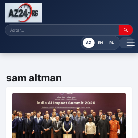
🔍
AZ
EN
RU
sam altman