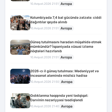
Avropa
10.Avqust.2026 21:51
Kolumbiyada 7,4 bal gücündə zəlzələ: ciddi
dağıntılar qeydə alınıb
Avropa
10.Avqust.2026 21:51
Günəş tutulmasını haradan müşahidə etmək
mümkündür? İspaniyada xüsusi izləmə
nöqtələri hazırlanıb
Avropa
10.Avqust.2026 21:51
2026-cı il günəş tutulması: Mədəniyyət və
incəsənət aləmində misilsiz hadisə
Avropa
10.Avqust.2026 21:50
Gıdıklanma haqqında yeni tədqiqat:
Darvinin nəzəriyyəsi təsdiqləndi
Avropa
10.Avqust.2026 21:40