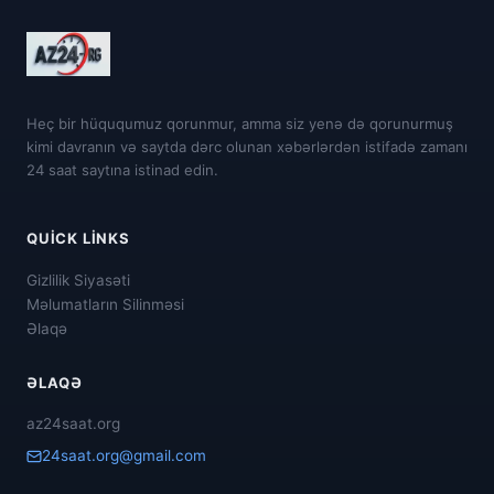
Heç bir hüququmuz qorunmur, amma siz yenə də qorunurmuş
kimi davranın və saytda dərc olunan xəbərlərdən istifadə zamanı
24 saat saytına istinad edin.
QUICK LINKS
Gizlilik Siyasəti
Məlumatların Silinməsi
Əlaqə
ƏLAQƏ
az24saat.org
24saat.org@gmail.com