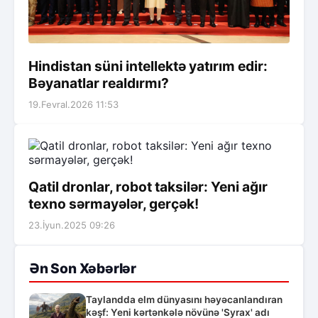
Hindistan süni intellektə yatırım edir:
Bəyanatlar realdırmı?
19.Fevral.2026 11:53
Qatil dronlar, robot taksilər: Yeni ağır
texno sərmayələr, gerçək!
23.İyun.2025 09:26
Ən Son Xəbərlər
Taylandda elm dünyasını həyəcanlandıran
kəşf: Yeni kərtənkələ növünə 'Syrax' adı