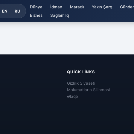
Dünya
İdman
Maraqlı
Yaxın Şərq
Gündə
EN
RU
Biznes
Sağlamlıq
QUICK LINKS
Gizlilik Siyasəti
Məlumatların Silinməsi
Əlaqə