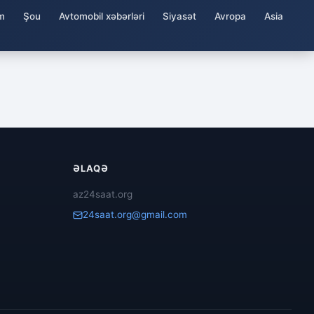
m
Şou
Avtomobil xəbərləri
Siyasət
Avropa
Asia
ƏLAQƏ
az24saat.org
24saat.org@gmail.com