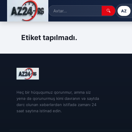
🔍
AZ
Etiket tapılmadı.
Heç bir hüququmuz qorunmur, amma siz
yenə də qorunurmuş kimi davranın və saytda
dərc olunan xəbərlərdən istifadə zamanı 24
saat saytına istinad edin.