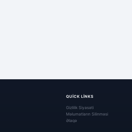
QUICK LINKS
Gizlilik Siyasəti
Məlumatların Silinməsi
Əlaqə