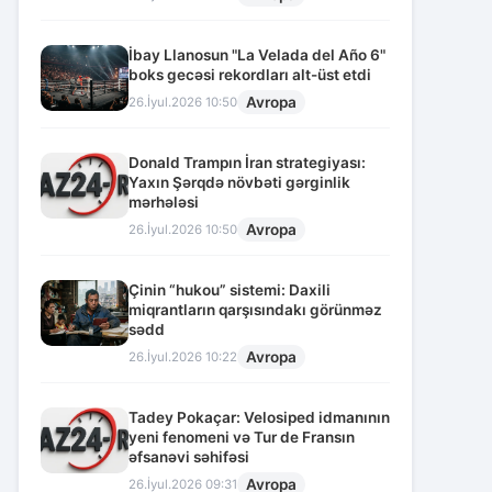
İbay Llanosun "La Velada del Año 6"
boks gecəsi rekordları alt-üst etdi
Avropa
26.İyul.2026 10:50
Donald Trampın İran strategiyası:
Yaxın Şərqdə növbəti gərginlik
mərhələsi
Avropa
26.İyul.2026 10:50
Çinin “hukou” sistemi: Daxili
miqrantların qarşısındakı görünməz
sədd
Avropa
26.İyul.2026 10:22
Tadey Pokaçar: Velosiped idmanının
yeni fenomeni və Tur de Fransın
əfsanəvi səhifəsi
Avropa
26.İyul.2026 09:31