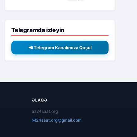
Telegramda izləyin
📲 Telegram Kanalımıza Qoşul
ƏLAQƏ
az24saat.org
24saat.org@gmail.com