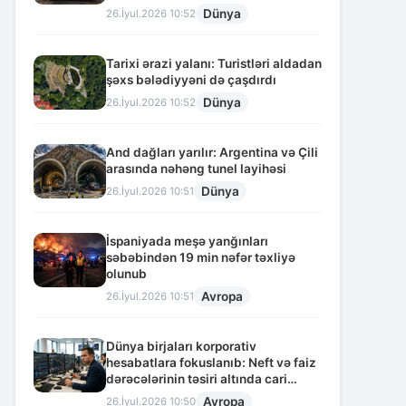
Dünya
26.İyul.2026 10:52
Tarixi ərazi yalanı: Turistləri aldadan
şəxs bələdiyyəni də çaşdırdı
Dünya
26.İyul.2026 10:52
And dağları yarılır: Argentina və Çili
arasında nəhəng tunel layihəsi
Dünya
26.İyul.2026 10:51
İspaniyada meşə yanğınları
səbəbindən 19 min nəfər təxliyə
olunub
Avropa
26.İyul.2026 10:51
Dünya birjaları korporativ
hesabatlara fokuslanıb: Neft və faiz
dərəcələrinin təsiri altında cari
vəziyyət
Avropa
26.İyul.2026 10:50