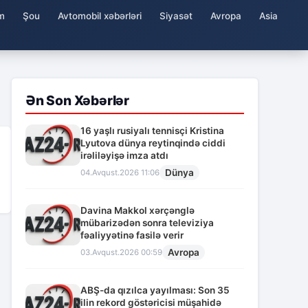
m
Şou
Avtomobil xəbərləri
Siyasət
Avropa
Asia
Ən Son Xəbərlər
16 yaşlı rusiyalı tennisçi Kristina
Lyutova dünya reytinqində ciddi
irəliləyişə imza atdı
Dünya
04.Avqust.2026 11:06
Davina Makkol xərçənglə
mübarizədən sonra televiziya
fəaliyyətinə fasilə verir
Avropa
03.Avqust.2026 00:59
ABŞ-da qızılca yayılması: Son 35
ilin rekord göstəricisi müşahidə