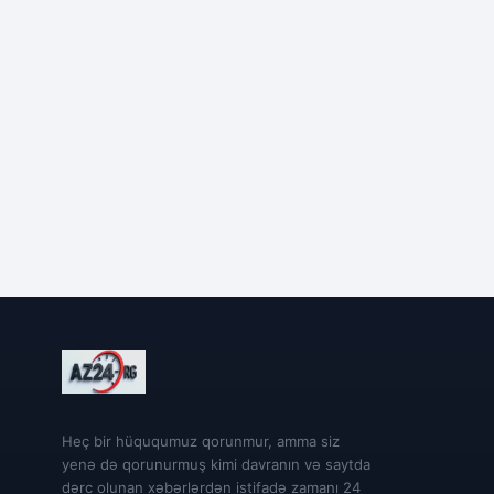
Heç bir hüququmuz qorunmur, amma siz
yenə də qorunurmuş kimi davranın və saytda
dərc olunan xəbərlərdən istifadə zamanı 24