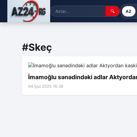
🔍
AZ
#Skeç
İmamoğlu sənədindəki adlar Aktyordan
04.İyul.2025 16:39