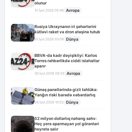
olunur
Avropa
31.İyul.2026 05:46
Rusiya Ukraynanın iri şəhərlərini
kütləvi raket və dron atəşinə tutub
Dünya
31.İyul.2026 03:09
BBVA-da kadr dəyişikliyi: Karlos
Torres rəhbərlikdə ciddi islahatlar
aparır
Avropa
30.İyul.2026 09:33
Günəş panellərində gizli təhlükə:
Yanğın riski barədə xəbərdarlıq
Dünya
26.İyul.2026 10:52
52 milyon dollarlıq nəhəng səhv:
Heç yerə aparmayan yol görənləri
heyrətə salır