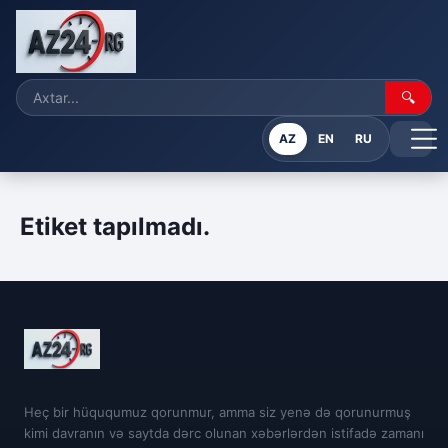
🔍
AZ
EN
RU
Etiket tapılmadı.
Heç bir hüququmuz qorunmur, amma siz yenə də qorunurmuş
kimi davranın və saytda dərc olunan xəbərlərdən istifadə zamanı