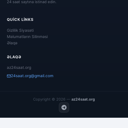
24 saat saytına istinad edin.
QUICK LINKS
Gizlilik Siyasəti
Məlumatların Silinməsi
Əlaqə
ƏLAQƏ
az24saat.org
24saat.org@gmail.com
Copyright © 2026 —
az24saat.org