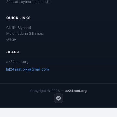
24 saat saytına istinad edin.
QUICK LINKS
Gizlilik Siyasəti
Məlumatların Silinməsi
Əlaqə
ƏLAQƏ
az24saat.org
24saat.org@gmail.com
Copyright © 2026 —
az24saat.org