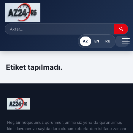
🔍
AZ
EN
RU
Etiket tapılmadı.
Heç bir hüququmuz qorunmur, amma siz yenə də qorunurmuş
kimi davranın və saytda dərc olunan xəbərlərdən istifadə zamanı