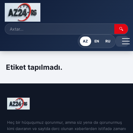
🔍
AZ
EN
RU
Etiket tapılmadı.
Heç bir hüququmuz qorunmur, amma siz yenə də qorunurmuş
kimi davranın və saytda dərc olunan xəbərlərdən istifadə zamanı