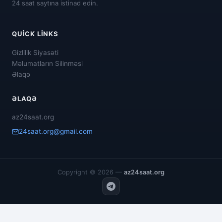
24 saat saytına istinad edin.
QUICK LINKS
Gizlilik Siyasəti
Məlumatların Silinməsi
Əlaqə
ƏLAQƏ
az24saat.org
24saat.org@gmail.com
Copyright © 2026 —
az24saat.org