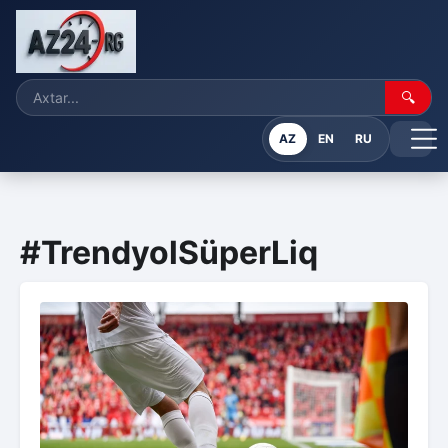
🔍
AZ
EN
RU
#TrendyolSüperLiq