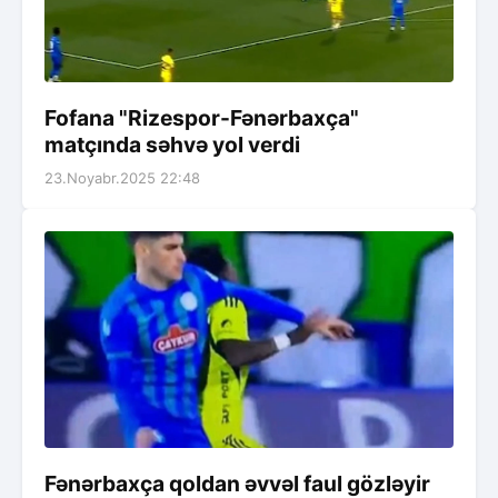
Fofana "Rizespor-Fənərbaxça"
matçında səhvə yol verdi
23.Noyabr.2025 22:48
Fənərbaxça qoldan əvvəl faul gözləyir