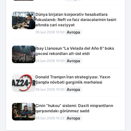
Dünya birjaları korporativ hesabatlara
fokuslanıb: Neft və faiz dərəcələrinin təsiri
altında cari vəziyyət
Avropa
26.İyul.2026 10:50
İbay Llanosun "La Velada del Año 6" boks
gecəsi rekordları alt-üst etdi
Avropa
26.İyul.2026 10:50
Donald Trampın İran strategiyası: Yaxın
Şərqdə növbəti gərginlik mərhələsi
Avropa
26.İyul.2026 10:50
Çinin “hukou” sistemi: Daxili miqrantların
qarşısındakı görünməz sədd
Avropa
26.İyul.2026 10:22