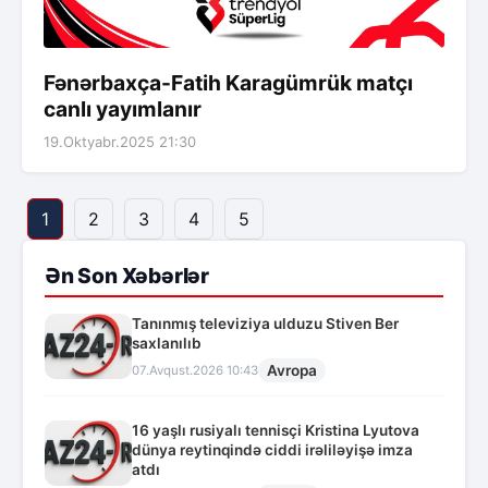
Fənərbaxça-Fatih Karagümrük matçı
canlı yayımlanır
19.Oktyabr.2025 21:30
1
2
3
4
5
Ən Son Xəbərlər
Tanınmış televiziya ulduzu Stiven Ber
saxlanılıb
Avropa
07.Avqust.2026 10:43
16 yaşlı rusiyalı tennisçi Kristina Lyutova
dünya reytinqində ciddi irəliləyişə imza
atdı