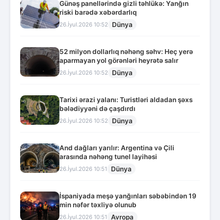
Günəş panellərində gizli təhlükə: Yanğın
riski barədə xəbərdarlıq
Dünya
26.İyul.2026 10:52
52 milyon dollarlıq nəhəng səhv: Heç yerə
aparmayan yol görənləri heyrətə salır
Dünya
26.İyul.2026 10:52
Tarixi ərazi yalanı: Turistləri aldadan şəxs
bələdiyyəni də çaşdırdı
Dünya
26.İyul.2026 10:52
And dağları yarılır: Argentina və Çili
arasında nəhəng tunel layihəsi
Dünya
26.İyul.2026 10:51
İspaniyada meşə yanğınları səbəbindən 19
min nəfər təxliyə olunub
Avropa
26.İyul.2026 10:51