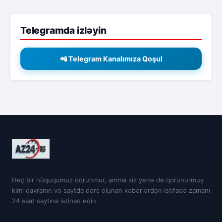
Telegramda izləyin
📲 Telegram Kanalımıza Qoşul
Heç bir hüququmuz qorunmur, amma siz yenə də qorunurmuş
kimi davranın və saytda dərc olunan xəbərlərdən istifadə zamanı
24 saat saytına istinad edin.