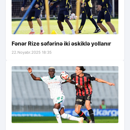
Fənər Rize səfərinə iki əskiklə yollanır
22.Noyabr.2025 18:35