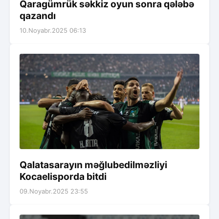
Qaragümrük səkkiz oyun sonra qələbə
qazandı
10.Noyabr.2025 06:13
Qalatasarayın məğlubedilməzliyi
Kocaelisporda bitdi
09.Noyabr.2025 23:55