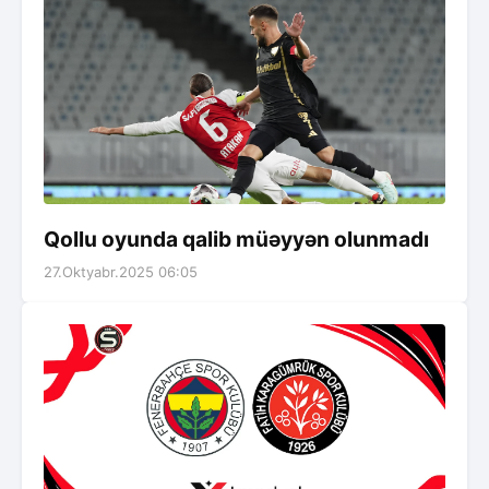
Qollu oyunda qalib müəyyən olunmadı
27.Oktyabr.2025 06:05