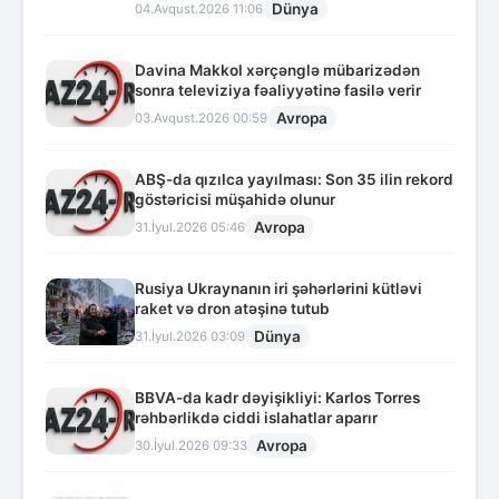
Dünya
04.Avqust.2026 11:06
Davina Makkol xərçənglə mübarizədən
sonra televiziya fəaliyyətinə fasilə verir
Avropa
03.Avqust.2026 00:59
ABŞ-da qızılca yayılması: Son 35 ilin rekord
göstəricisi müşahidə olunur
Avropa
31.İyul.2026 05:46
Rusiya Ukraynanın iri şəhərlərini kütləvi
raket və dron atəşinə tutub
Dünya
31.İyul.2026 03:09
BBVA-da kadr dəyişikliyi: Karlos Torres
rəhbərlikdə ciddi islahatlar aparır
Avropa
30.İyul.2026 09:33