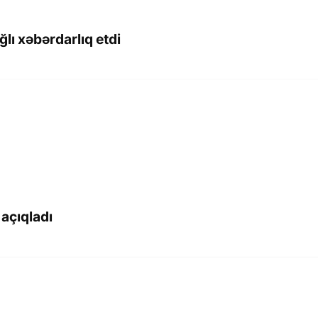
ğlı xəbərdarlıq etdi
açıqladı