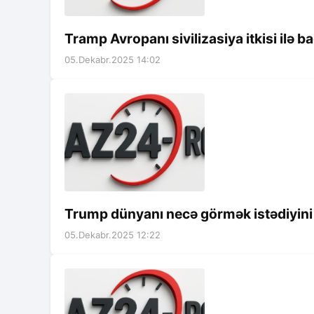
Tramp Avropanı sivilizasiya itkisi ilə ba
05.Dekabr.2025 14:02
Trump dünyanı necə görmək istədiyini 
05.Dekabr.2025 12:22