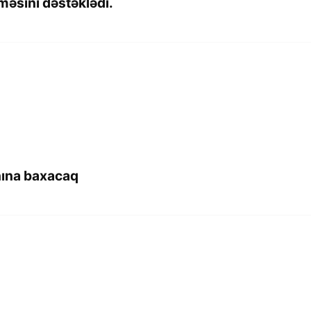
əsini dəstəklədi.
nına baxacaq