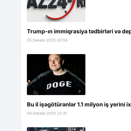
Trump-ın immiqrasiya tədbirləri və depo
05.Dekabr.2025 00:56
Bu il işəgötürənlər 1.1 milyon iş yerini i
04.Dekabr.2025 22:41