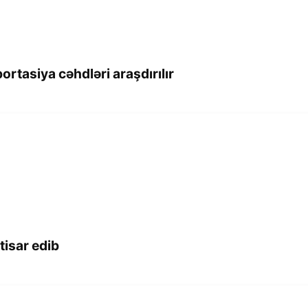
rtasiya cəhdləri araşdırılır
xtisar edib