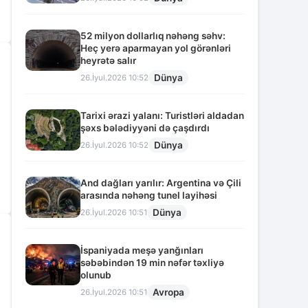
52 milyon dollarlıq nəhəng səhv:
Heç yerə aparmayan yol görənləri
heyrətə salır
Dünya
26.İyul.2026 10:52
Tarixi ərazi yalanı: Turistləri aldadan
şəxs bələdiyyəni də çaşdırdı
Dünya
26.İyul.2026 10:52
And dağları yarılır: Argentina və Çili
arasında nəhəng tunel layihəsi
Dünya
26.İyul.2026 10:51
İspaniyada meşə yanğınları
səbəbindən 19 min nəfər təxliyə
olunub
Avropa
26.İyul.2026 10:51