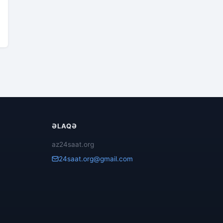
ƏLAQƏ
az24saat.org
24saat.org@gmail.com