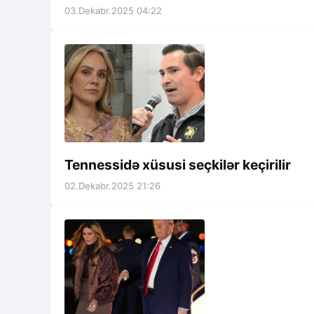
03.Dekabr.2025 04:22
Tennessidə xüsusi seçkilər keçirilir
02.Dekabr.2025 21:26