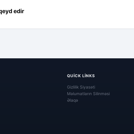
eyd edir
QUICK LINKS
Gizlilik Siyasəti
Məlumatların Silinməsi
Əlaqə