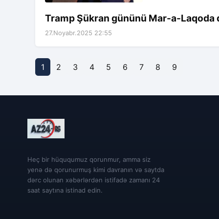
Tramp Şükran gününü Mar-a-Laqoda q
27.Noyabr.2025 22:55
1
2
3
4
5
6
7
8
9
Heç bir hüququmuz qorunmur, amma siz
yenə də qorunurmuş kimi davranın və saytda
dərc olunan xəbərlərdən istifadə zamanı 24
saat saytına istinad edin.