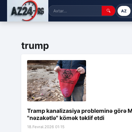
🔍
AZ
trump
Tramp kanalizasiya probleminə görə Me
"nəzakətlə" kömək təklif etdi
18.Fevral.2026 01:15