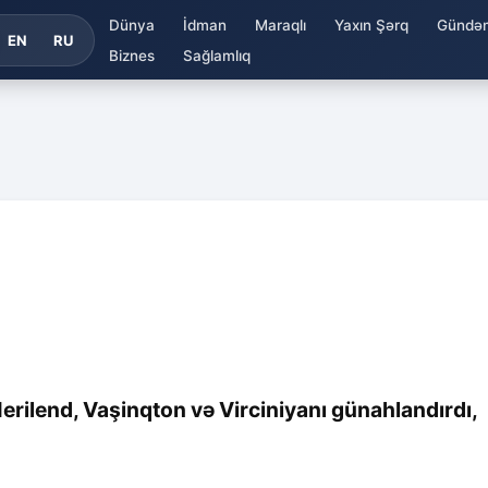
Dünya
İdman
Maraqlı
Yaxın Şərq
Gündə
EN
RU
Biznes
Sağlamlıq
rilend, Vaşinqton və Virciniyanı günahlandırdı,