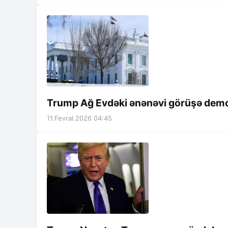
Trump Ağ Evdəki ənənəvi görüşə demok
11.Fevral.2026 04:45