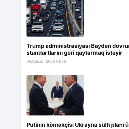
Trump administrasiyası Bayden dövrü
standartlarını geri qaytarmaq istəyir
04.Dekabr.2025 01:03
Putinin köməkçisi Ukrayna sülh planı ü