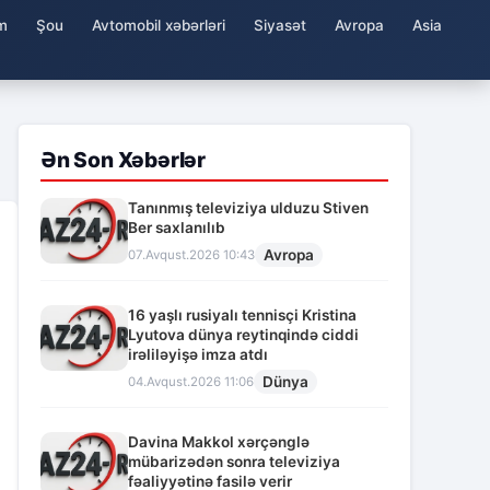
m
Şou
Avtomobil xəbərləri
Siyasət
Avropa
Asia
Ən Son Xəbərlər
Tanınmış televiziya ulduzu Stiven
Ber saxlanılıb
Avropa
07.Avqust.2026 10:43
16 yaşlı rusiyalı tennisçi Kristina
Lyutova dünya reytinqində ciddi
irəliləyişə imza atdı
Dünya
04.Avqust.2026 11:06
Davina Makkol xərçənglə
mübarizədən sonra televiziya
fəaliyyətinə fasilə verir