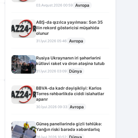
Avropa
03.Avqust.2026 00:59
ABŞ-da qızılca yayılması: Son 35
ilin rekord göstəricisi müşahidə
olunur
Avropa
31.İyul.2026 05:46
Rusiya Ukraynanın iri şəhərlərini
kütləvi raket və dron atəşinə tutub
Dünya
31.İyul.2026 03:09
BBVA-da kadr dəyişikliyi: Karlos
Torres rəhbərlikdə ciddi islahatlar
aparır
Avropa
30.İyul.2026 09:33
Günəş panellərində gizli təhlükə:
Yanğın riski barədə xəbərdarlıq
Dünya
26.İyul.2026 10:52