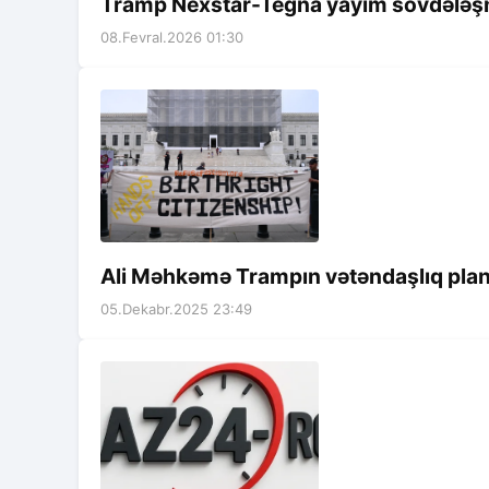
Tramp Nexstar-Tegna yayım sövdələşm
08.Fevral.2026 01:30
Ali Məhkəmə Trampın vətəndaşlıq pla
05.Dekabr.2025 23:49