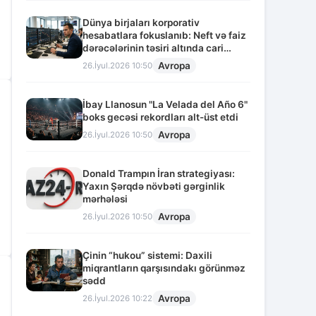
Dünya birjaları korporativ
hesabatlara fokuslanıb: Neft və faiz
dərəcələrinin təsiri altında cari
vəziyyət
Avropa
26.İyul.2026 10:50
İbay Llanosun "La Velada del Año 6"
boks gecəsi rekordları alt-üst etdi
Avropa
26.İyul.2026 10:50
Donald Trampın İran strategiyası:
Yaxın Şərqdə növbəti gərginlik
mərhələsi
Avropa
26.İyul.2026 10:50
Çinin “hukou” sistemi: Daxili
miqrantların qarşısındakı görünməz
sədd
Avropa
26.İyul.2026 10:22