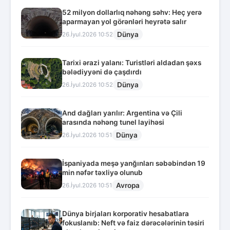
52 milyon dollarlıq nəhəng səhv: Heç yerə
aparmayan yol görənləri heyrətə salır
Dünya
26.İyul.2026 10:52
Tarixi ərazi yalanı: Turistləri aldadan şəxs
bələdiyyəni də çaşdırdı
Dünya
26.İyul.2026 10:52
And dağları yarılır: Argentina və Çili
arasında nəhəng tunel layihəsi
Dünya
26.İyul.2026 10:51
İspaniyada meşə yanğınları səbəbindən 19
min nəfər təxliyə olunub
Avropa
26.İyul.2026 10:51
Dünya birjaları korporativ hesabatlara
fokuslanıb: Neft və faiz dərəcələrinin təsiri