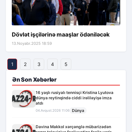
Dövlət işçilərinə maaşlar ödəniləcək
13.Noyabr.2025 18:59
1
2
3
4
5
Ən Son Xəbərlər
16 yaşlı rusiyalı tennisçi Kristina Lyutova
dünya reytinqində ciddi irəliləyişə imza
atdı
Dünya
04.Avqust.2026 11:06
Davina Makkol xərçənglə mübarizədən