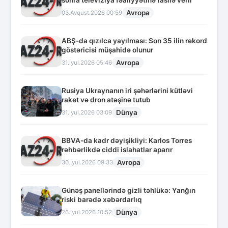
sonra televiziya fəaliyyətinə fasilə verir
Avropa
03.Avqust.2026 00:59
ABŞ-da qızılca yayılması: Son 35 ilin rekord
göstəricisi müşahidə olunur
Avropa
31.İyul.2026 05:46
Rusiya Ukraynanın iri şəhərlərini kütləvi
raket və dron atəşinə tutub
Dünya
31.İyul.2026 03:09
BBVA-da kadr dəyişikliyi: Karlos Torres
rəhbərlikdə ciddi islahatlar aparır
Avropa
30.İyul.2026 09:33
Günəş panellərində gizli təhlükə: Yanğın
riski barədə xəbərdarlıq
Dünya
26.İyul.2026 10:52