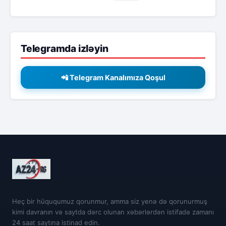
Telegramda izləyin
📲 Telegram Kanalımıza Qoşul
Heç bir hüququmuz qorunmur, amma siz yenə də qorunurmuş
kimi davranın və saytda dərc olunan xəbərlərdən istifadə zamanı
24 saat saytına istinad edin.