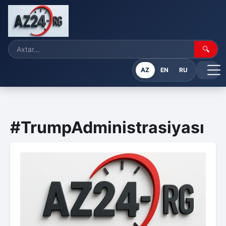
🔍
AZ
EN
RU
#TrumpAdministrasiyası