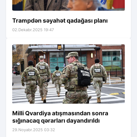
Trampdən səyahət qadağası planı
02.Dekabr.2025 19:47
Milli Qvardiya atışmasından sonra
sığınacaq qərarları dayandırıldı
29.Noyabr.2025 03:32