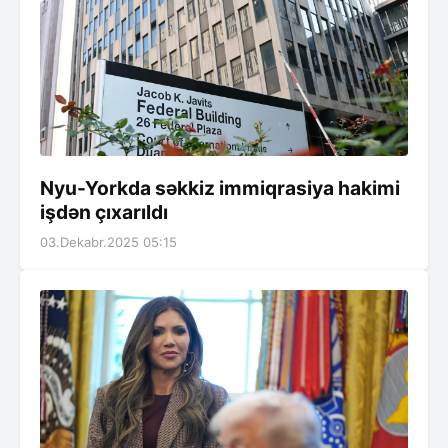
Nyu-Yorkda səkkiz immiqrasiya hakimi
işdən çıxarıldı
03.Dekabr.2025 05:15