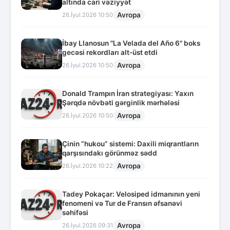
altında cari vəziyyət
Avropa
26.İyul.2026 10:50
İbay Llanosun "La Velada del Año 6" boks
gecəsi rekordları alt-üst etdi
Avropa
26.İyul.2026 10:50
Donald Trampın İran strategiyası: Yaxın
Şərqdə növbəti gərginlik mərhələsi
Avropa
26.İyul.2026 10:50
Çinin “hukou” sistemi: Daxili miqrantların
qarşısındakı görünməz sədd
Avropa
26.İyul.2026 10:22
Tadey Pokaçar: Velosiped idmanının yeni
fenomeni və Tur de Fransın əfsanəvi
səhifəsi
Avropa
26.İyul.2026 09:31