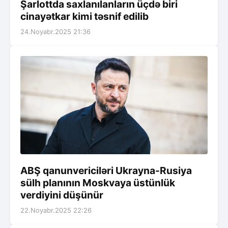
Şarlottda saxlanılanların üçdə biri
cinayətkar kimi təsnif edilib
24.Noyabr.2025 21:36
ABŞ qanunvericiləri Ukrayna-Rusiya
sülh planının Moskvaya üstünlük
verdiyini düşünür
22.Noyabr.2025 22:26