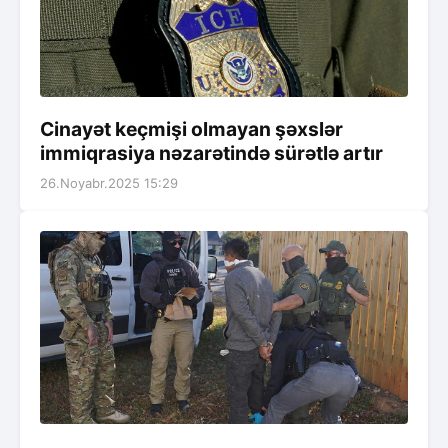
Cinayət keçmişi olmayan şəxslər
immiqrasiya nəzarətində sürətlə artır
26.Noyabr.2025 15:29