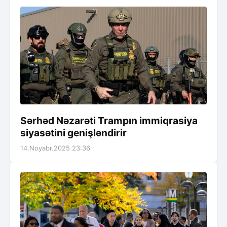
Sərhəd Nəzarəti Trampın immiqrasiya
siyasətini genişləndirir
14.Noyabr.2025 23:36