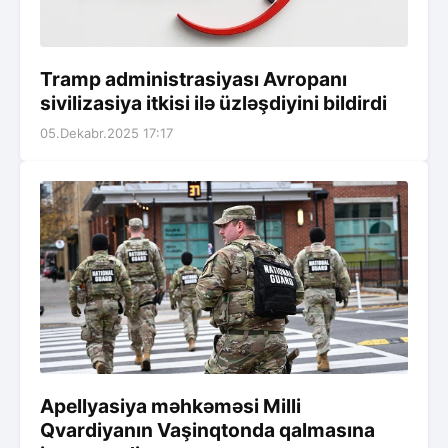
Tramp administrasiyası Avropanı
sivilizasiya itkisi ilə üzləşdiyini bildirdi
05.Dekabr.2025 17:17
Apellyasiya məhkəməsi Milli
Qvardiyanın Vaşinqtonda qalmasına