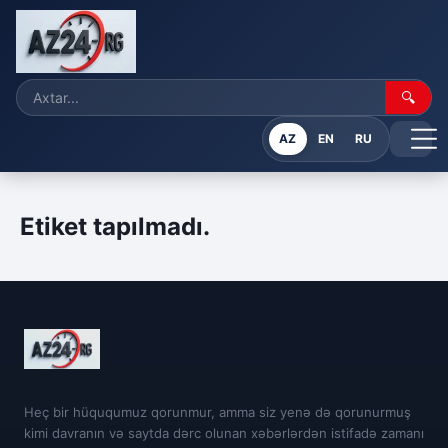
🔍
AZ
EN
RU
Etiket tapılmadı.
Heç bir hüququmuz qorunmur, amma siz yenə də qorunurmuş
kimi davranın və saytda dərc olunan xəbərlərdən istifadə zamanı