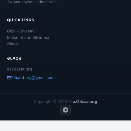
24 saat saytına istinad edin.
QUICK LINKS
Gizlilik Siyasəti
Məlumatların Silinməsi
Əlaqə
ƏLAQƏ
az24saat.org
24saat.org@gmail.com
Copyright © 2026 —
az24saat.org