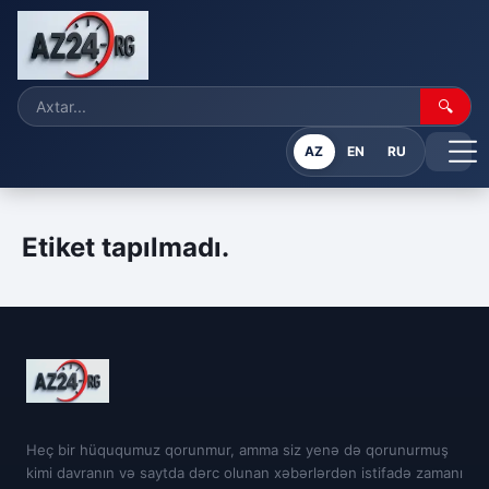
🔍
AZ
EN
RU
Etiket tapılmadı.
Heç bir hüququmuz qorunmur, amma siz yenə də qorunurmuş
kimi davranın və saytda dərc olunan xəbərlərdən istifadə zamanı