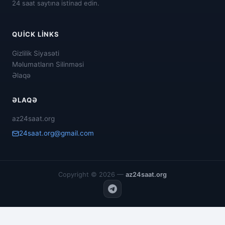
24 saat saytına istinad edin.
QUICK LINKS
Gizlilik Siyasəti
Məlumatların Silinməsi
Əlaqə
ƏLAQƏ
az24saat.org
24saat.org@gmail.com
Copyright © 2026 —
az24saat.org