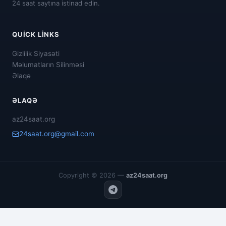
24 saat saytına istinad edin.
QUICK LINKS
Gizlilik Siyasəti
Məlumatların Silinməsi
Əlaqə
ƏLAQƏ
az24saat.org
24saat.org@gmail.com
Copyright © 2026 —
az24saat.org