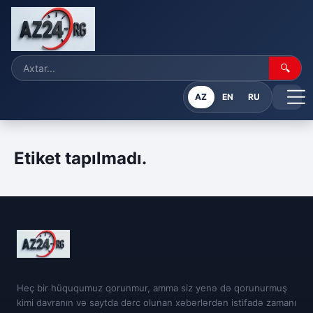
🔍
AZ
EN
RU
Etiket tapılmadı.
Heç bir hüququmuz qorunmur, amma siz yenə də qorunurmuş
kimi davranın və saytda dərc olunan xəbərlərdən istifadə zamanı