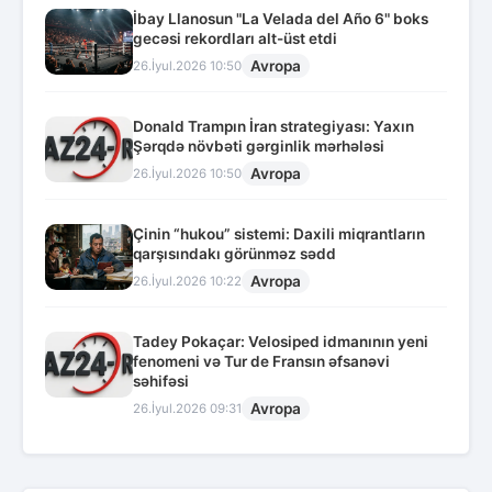
İbay Llanosun "La Velada del Año 6" boks
gecəsi rekordları alt-üst etdi
Avropa
26.İyul.2026 10:50
Donald Trampın İran strategiyası: Yaxın
Şərqdə növbəti gərginlik mərhələsi
Avropa
26.İyul.2026 10:50
Çinin “hukou” sistemi: Daxili miqrantların
qarşısındakı görünməz sədd
Avropa
26.İyul.2026 10:22
Tadey Pokaçar: Velosiped idmanının yeni
fenomeni və Tur de Fransın əfsanəvi
səhifəsi
Avropa
26.İyul.2026 09:31