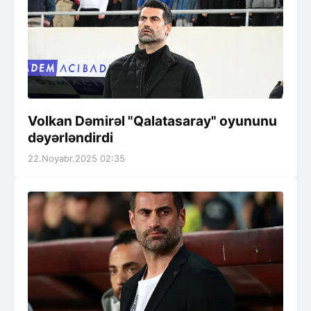
Volkan Dəmirəl "Qalatasaray" oyununu
dəyərləndirdi
22.Noyabr.2025 02:35