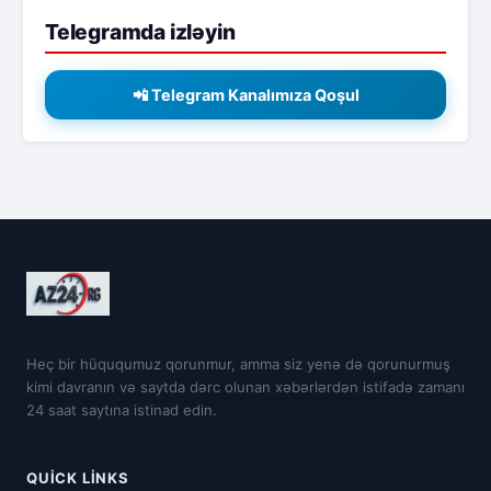
Telegramda izləyin
📲 Telegram Kanalımıza Qoşul
Heç bir hüququmuz qorunmur, amma siz yenə də qorunurmuş
kimi davranın və saytda dərc olunan xəbərlərdən istifadə zamanı
24 saat saytına istinad edin.
QUICK LINKS