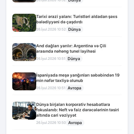
Dünya
26.İyul.2026 10:52
Tarixi ərazi yalanı: Turistləri aldadan şəxs
bələdiyyəni də çaşdırdı
Dünya
26.İyul.2026 10:52
And dağları yarılır: Argentina və Çili
arasında nəhəng tunel layihəsi
Dünya
26.İyul.2026 10:51
İspaniyada meşə yanğınları səbəbindən 19
min nəfər təxliyə olunub
Avropa
26.İyul.2026 10:51
Dünya birjaları korporativ hesabatlara
fokuslanıb: Neft və faiz dərəcələrinin təsiri
altında cari vəziyyət
Avropa
26.İyul.2026 10:50