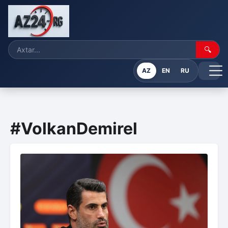
🔍
AZ
EN
RU
#VolkanDemirel