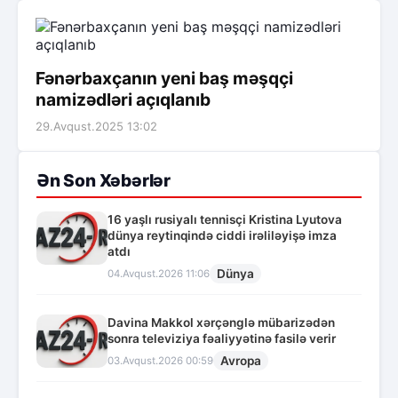
Fənərbaxçanın yeni baş məşqçi
namizədləri açıqlanıb
29.Avqust.2025 13:02
Ən Son Xəbərlər
16 yaşlı rusiyalı tennisçi Kristina Lyutova
dünya reytinqində ciddi irəliləyişə imza
atdı
Dünya
04.Avqust.2026 11:06
Davina Makkol xərçənglə mübarizədən
sonra televiziya fəaliyyətinə fasilə verir
Avropa
03.Avqust.2026 00:59