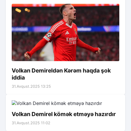
Volkan Demireldən Kərəm haqda şok
iddia
31.Avqust.2025 13:25
Volkan Demirel kömək etməyə hazırdır
31.Avqust.2025 11:02