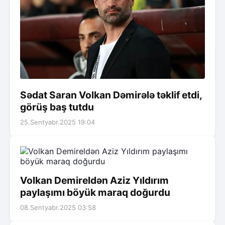
Sədat Saran Volkan Dəmirələ təklif etdi,
görüş baş tutdu
25.Sentyabr.2025 19:04
Volkan Demireldən Aziz Yıldırım
paylaşımı böyük maraq doğurdu
08.Sentyabr.2025 03:58