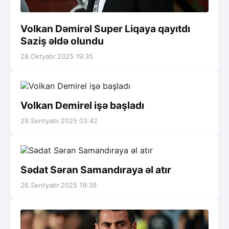
Volkan Dəmirəl Super Liqaya qayıtdı
Saziş əldə olundu
28.Oktyabr.2025 19:35
Volkan Demirel işə başladı
29.Sentyabr.2025 03:42
Sədat Səran Samandıraya əl atır
26.Sentyabr.2025 19:39