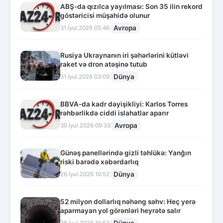
ABŞ-da qızılca yayılması: Son 35 ilin rekord
göstəricisi müşahidə olunur
Avropa
31.İyul.2026 05:46
Rusiya Ukraynanın iri şəhərlərini kütləvi
raket və dron atəşinə tutub
Dünya
31.İyul.2026 03:09
BBVA-da kadr dəyişikliyi: Karlos Torres
rəhbərlikdə ciddi islahatlar aparır
Avropa
30.İyul.2026 09:33
Günəş panellərində gizli təhlükə: Yanğın
riski barədə xəbərdarlıq
Dünya
26.İyul.2026 10:52
52 milyon dollarlıq nəhəng səhv: Heç yerə
aparmayan yol görənləri heyrətə salır