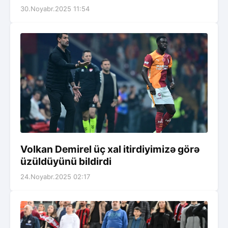
30.Noyabr.2025 11:54
Volkan Demirel üç xal itirdiyimizə görə
üzüldüyünü bildirdi
24.Noyabr.2025 02:17