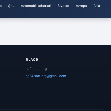
m
Şou
Avtomobil xəbərləri
Siyasət
Avropa
Asia
ƏLAQƏ
az24saat.org
24saat.org@gmail.com