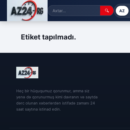
🔍
AZ
Etiket tapılmadı.
Heç bir hüququmuz qorunmur, amma siz
yenə də qorunurmuş kimi davranın və saytda
dərc olunan xəbərlərdən istifadə zamanı 24
saat saytına istinad edin.