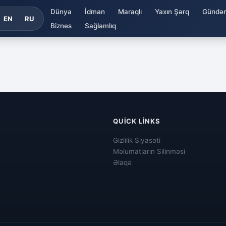
Dünya
İdman
Maraqlı
Yaxın Şərq
Gündə
EN
RU
Biznes
Sağlamlıq
QUICK LINKS
Gizlilik Siyasəti
Məlumatların Silinməsi
Əlaqə