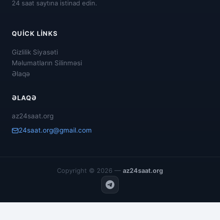
24 saat saytına istinad edin.
QUICK LINKS
Gizlilik Siyasəti
Məlumatların Silinməsi
Əlaqə
ƏLAQƏ
az24saat.org
24saat.org@gmail.com
Copyright © 2026 —
az24saat.org