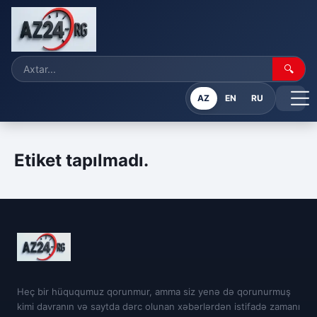
🔍
AZ
EN
RU
Etiket tapılmadı.
Heç bir hüququmuz qorunmur, amma siz yenə də qorunurmuş
kimi davranın və saytda dərc olunan xəbərlərdən istifadə zamanı