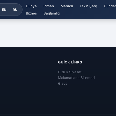
Dünya
İdman
Maraqlı
Yaxın Şərq
Gündə
EN
RU
Biznes
Sağlamlıq
QUICK LINKS
Gizlilik Siyasəti
Məlumatların Silinməsi
Əlaqə