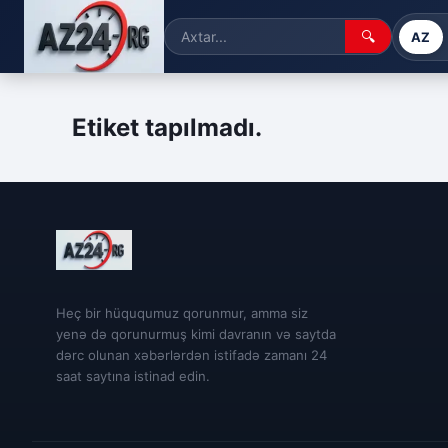
🔍
AZ
Etiket tapılmadı.
Heç bir hüququmuz qorunmur, amma siz
yenə də qorunurmuş kimi davranın və saytda
dərc olunan xəbərlərdən istifadə zamanı 24
saat saytına istinad edin.