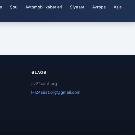
m
Şou
Avtomobil xəbərləri
Siyasət
Avropa
Asia
ƏLAQƏ
az24saat.org
24saat.org@gmail.com