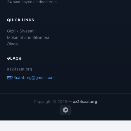
24 saat saytına istinad edin.
QUICK LINKS
Gizlilik Siyasəti
Məlumatların Silinməsi
Əlaqə
ƏLAQƏ
az24saat.org
24saat.org@gmail.com
Copyright © 2026 —
az24saat.org