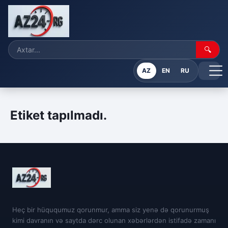
🔍
AZ
EN
RU
Etiket tapılmadı.
Heç bir hüququmuz qorunmur, amma siz yenə də qorunurmuş
kimi davranın və saytda dərc olunan xəbərlərdən istifadə zamanı