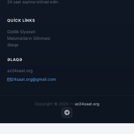
24 saat saytına istinad edin.
QUICK LINKS
Gizlilik Siyasəti
Məlumatların Silinməsi
Əlaqə
ƏLAQƏ
az24saat.org
24saat.org@gmail.com
Copyright © 2026 —
az24saat.org