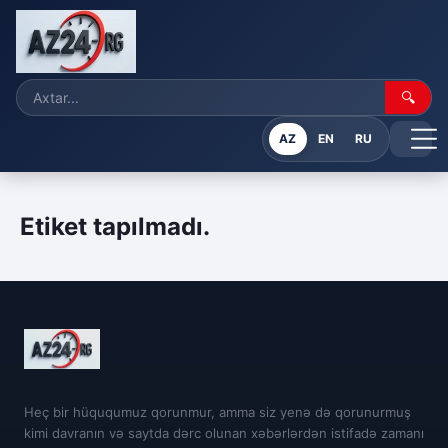
🔍
AZ
EN
RU
Etiket tapılmadı.
Heç bir hüququmuz qorunmur, amma siz yenə də qorunurmuş
kimi davranın və saytda dərc olunan xəbərlərdən istifadə zamanı