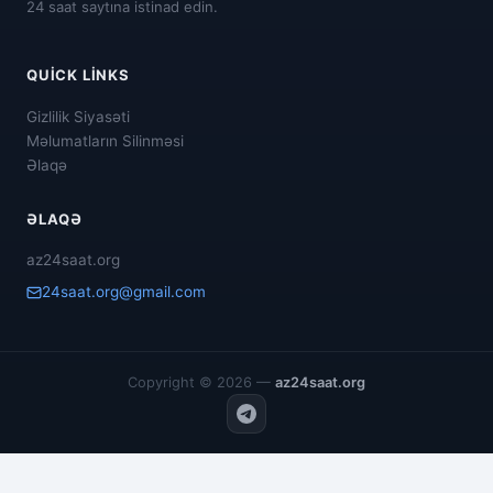
24 saat saytına istinad edin.
QUICK LINKS
Gizlilik Siyasəti
Məlumatların Silinməsi
Əlaqə
ƏLAQƏ
az24saat.org
24saat.org@gmail.com
Copyright © 2026 —
az24saat.org