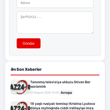
Göndər
Ən Son Xəbərlər
Tanınmış televiziya ulduzu Stiven Ber
saxlanılıb
Avropa
07.Avqust.2026 10:43
16 yaşlı rusiyalı tennisçi Kristina Lyutova
dünya reytinqində ciddi irəliləyişə imza