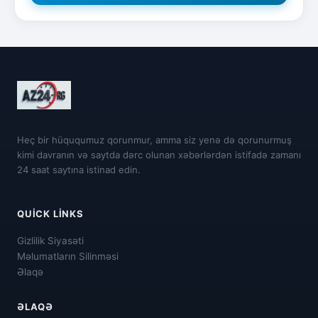
Heç bir hüququmuz qorunmur, amma siz yenə də qorunurmuş
kimi davranın və saytda dərc olunan xəbərlərdən istifadə zamanı
24 saat saytına istinad edin.
QUICK LINKS
Gizlilik Siyasəti
Məlumatların Silinməsi
Əlaqə
ƏLAQƏ