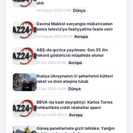
atdı
Dünya
04.Avqust.2026 11:06
Davina Makkol xərçənglə mübarizədən
sonra televiziya fəaliyyətinə fasilə verir
Avropa
03.Avqust.2026 00:59
ABŞ-da qızılca yayılması: Son 35 ilin
rekord göstəricisi müşahidə olunur
Avropa
31.İyul.2026 05:46
Rusiya Ukraynanın iri şəhərlərini kütləvi
raket və dron atəşinə tutub
Dünya
31.İyul.2026 03:09
BBVA-da kadr dəyişikliyi: Karlos Torres
rəhbərlikdə ciddi islahatlar aparır
Avropa
30.İyul.2026 09:33
Günəş panellərində gizli təhlükə: Yanğın