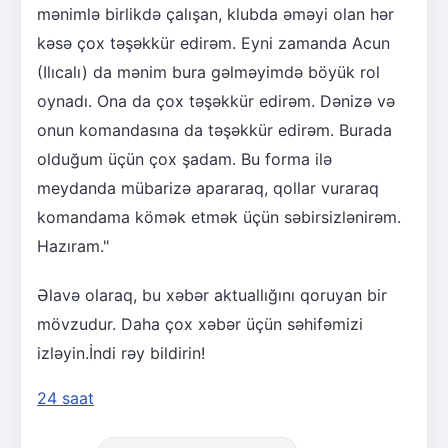
mənimlə birlikdə çalışan, klubda əməyi olan hər
kəsə çox təşəkkür edirəm. Eyni zamanda Acun
(Ilıcalı) da mənim bura gəlməyimdə böyük rol
oynadı. Ona da çox təşəkkür edirəm. Dənizə və
onun komandasına da təşəkkür edirəm. Burada
olduğum üçün çox şadam. Bu forma ilə
meydanda mübarizə apararaq, qollar vuraraq
komandama kömək etmək üçün səbirsizlənirəm.
Hazıram."
Əlavə olaraq, bu xəbər aktuallığını qoruyan bir
mövzudur. Daha çox xəbər üçün səhifəmizi
izləyin.İndi rəy bildirin!
24 saat