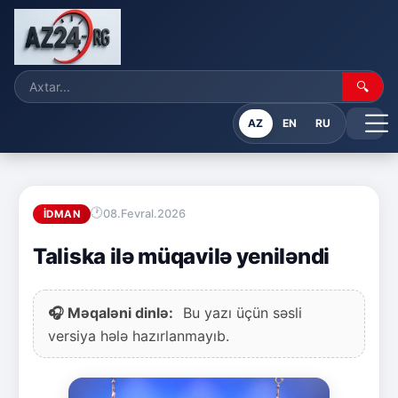
🔍
AZ
EN
RU
08.Fevral.2026
İDMAN
Taliska ilə müqavilə yeniləndi
🎧 Məqaləni dinlə:
Bu yazı üçün səsli
versiya hələ hazırlanmayıb.