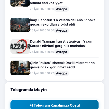
altında cari vəziyyət
Avropa
26.İyul.2026 10:50
İbay Llanosun "La Velada del Año 6" boks
gecəsi rekordları alt-üst etdi
Avropa
26.İyul.2026 10:50
Donald Trampın İran strategiyası: Yaxın
Şərqdə növbəti gərginlik mərhələsi
Avropa
26.İyul.2026 10:50
Çinin “hukou” sistemi: Daxili miqrantların
qarşısındakı görünməz sədd
Avropa
26.İyul.2026 10:22
Telegramda izləyin
📲 Telegram Kanalımıza Qoşul