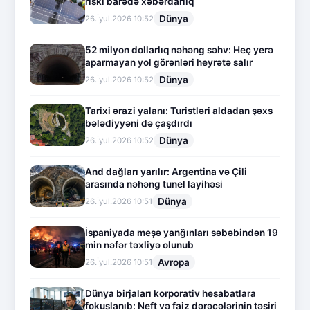
riski barədə xəbərdarlıq
Dünya
26.İyul.2026 10:52
52 milyon dollarlıq nəhəng səhv: Heç yerə
aparmayan yol görənləri heyrətə salır
Dünya
26.İyul.2026 10:52
Tarixi ərazi yalanı: Turistləri aldadan şəxs
bələdiyyəni də çaşdırdı
Dünya
26.İyul.2026 10:52
And dağları yarılır: Argentina və Çili
arasında nəhəng tunel layihəsi
Dünya
26.İyul.2026 10:51
İspaniyada meşə yanğınları səbəbindən 19
min nəfər təxliyə olunub
Avropa
26.İyul.2026 10:51
Dünya birjaları korporativ hesabatlara
fokuslanıb: Neft və faiz dərəcələrinin təsiri