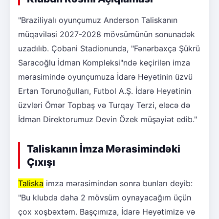
"Braziliyalı oyunçumuz Anderson Taliskanın
müqaviləsi 2027-2028 mövsümünün sonunadək
uzadılıb. Çobani Stadionunda, "Fənərbaxça Şükrü
Saracoğlu İdman Kompleksi"ndə keçirilən imza
mərasimində oyunçumuza İdarə Heyətinin üzvü
Ertan Torunoğulları, Futbol A.Ş. İdarə Heyətinin
üzvləri Ömər Topbaş və Turqay Terzi, eləcə də
İdman Direktorumuz Devin Özek müşayiət edib."
Taliskanın İmza Mərasimindəki
Çıxışı
Taliska
imza mərasimindən sonra bunları deyib:
"Bu klubda daha 2 mövsüm oynayacağım üçün
çox xoşbəxtəm. Başçımıza, İdarə Heyətimizə və