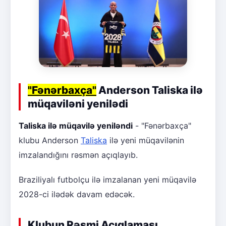
"Fənərbaxça"
Anderson Taliska ilə
müqaviləni yenilədi
Taliska ilə müqavilə yeniləndi
- "Fənərbaxça"
klubu Anderson
Taliska
ilə yeni müqavilənin
imzalandığını rəsmən açıqlayıb.
Braziliyalı futbolçu ilə imzalanan yeni müqavilə
2028-ci ilədək davam edəcək.
Klubun Rəsmi Açıqlaması