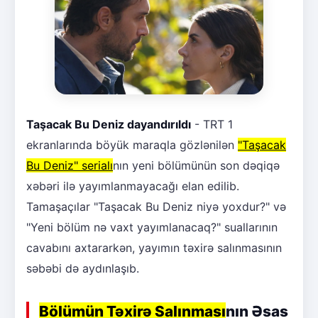
Taşacak Bu Deniz dayandırıldı
- TRT 1
ekranlarında böyük maraqla gözlənilən
"Taşacak
Bu Deniz" serialı
nın yeni bölümünün son dəqiqə
xəbəri ilə yayımlanmayacağı elan edilib.
Tamaşaçılar "Taşacak Bu Deniz niyə yoxdur?" və
"Yeni bölüm nə vaxt yayımlanacaq?" suallarının
cavabını axtararkən, yayımın təxirə salınmasının
səbəbi də aydınlaşıb.
Bölümün Təxirə Salınması
nın Əsas