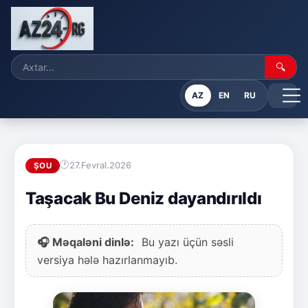
🔍
AZ
EN
RU
27.Fevral.2026
ŞOU
Taşacak Bu Deniz dayandırıldı
🎧 Məqaləni dinlə:
Bu yazı üçün səsli
versiya hələ hazırlanmayıb.