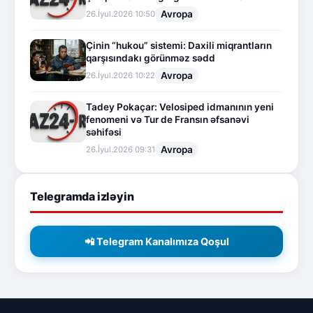
Avropa
26.İyul.2026 10:50
Çinin “hukou” sistemi: Daxili miqrantların
qarşısındakı görünməz sədd
Avropa
26.İyul.2026 10:22
Tadey Pokaçar: Velosiped idmanının yeni
fenomeni və Tur de Fransın əfsanəvi
səhifəsi
Avropa
26.İyul.2026 09:31
Telegramda izləyin
📲 Telegram Kanalımıza Qoşul