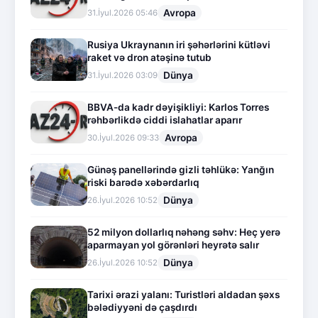
Avropa
31.İyul.2026 05:46
Rusiya Ukraynanın iri şəhərlərini kütləvi
raket və dron atəşinə tutub
Dünya
31.İyul.2026 03:09
BBVA-da kadr dəyişikliyi: Karlos Torres
rəhbərlikdə ciddi islahatlar aparır
Avropa
30.İyul.2026 09:33
Günəş panellərində gizli təhlükə: Yanğın
riski barədə xəbərdarlıq
Dünya
26.İyul.2026 10:52
52 milyon dollarlıq nəhəng səhv: Heç yerə
aparmayan yol görənləri heyrətə salır
Dünya
26.İyul.2026 10:52
Tarixi ərazi yalanı: Turistləri aldadan şəxs
bələdiyyəni də çaşdırdı