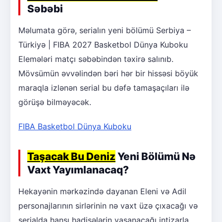
Səbəbi
Məlumata görə, serialın yeni bölümü Serbiya –
Türkiyə | FIBA 2027 Basketbol Dünya Kuboku
Elemələri matçı səbəbindən təxirə salınıb.
Mövsümün əvvəlindən bəri hər bir hissəsi böyük
maraqla izlənən serial bu dəfə tamaşaçıları ilə
görüşə bilməyəcək.
FIBA Basketbol Dünya Kuboku
Taşacak Bu Deniz
Yeni Bölümü Nə
Vaxt Yayımlanacaq?
Hekayənin mərkəzində dayanan Eleni və Adil
personajlarının sirlərinin nə vaxt üzə çıxacağı və
serialda hansı hadisələrin yaşanacağı intizarla