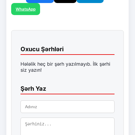
WhatsApp
Oxucu Şərhləri
Hələlik heç bir şərh yazılmayıb. İlk şərhi
siz yazın!
Şərh Yaz