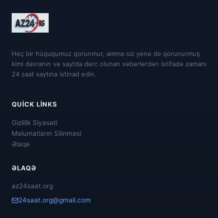
Heç bir hüququmuz qorunmur, amma siz yenə də qorunurmuş
kimi davranın və saytda dərc olunan xəbərlərdən istifadə zamanı
24 saat saytına istinad edin.
QUICK LINKS
Gizlilik Siyasəti
Məlumatların Silinməsi
Əlaqə
ƏLAQƏ
az24saat.org
24saat.org@gmail.com