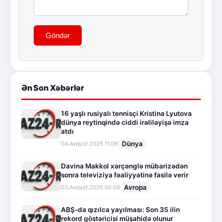
Göndər
Ən Son Xəbərlər
16 yaşlı rusiyalı tennisçi Kristina Lyutova
dünya reytinqində ciddi irəliləyişə imza
atdı
Dünya
04.Avqust.2026 11:06
Davina Makkol xərçənglə mübarizədən
sonra televiziya fəaliyyətinə fasilə verir
Avropa
03.Avqust.2026 00:59
ABŞ-da qızılca yayılması: Son 35 ilin
rekord göstəricisi müşahidə olunur