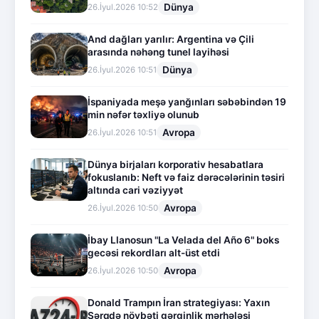
Dünya
26.İyul.2026 10:52
And dağları yarılır: Argentina və Çili
arasında nəhəng tunel layihəsi
Dünya
26.İyul.2026 10:51
İspaniyada meşə yanğınları səbəbindən 19
min nəfər təxliyə olunub
Avropa
26.İyul.2026 10:51
Dünya birjaları korporativ hesabatlara
fokuslanıb: Neft və faiz dərəcələrinin təsiri
altında cari vəziyyət
Avropa
26.İyul.2026 10:50
İbay Llanosun "La Velada del Año 6" boks
gecəsi rekordları alt-üst etdi
Avropa
26.İyul.2026 10:50
Donald Trampın İran strategiyası: Yaxın
Şərqdə növbəti gərginlik mərhələsi