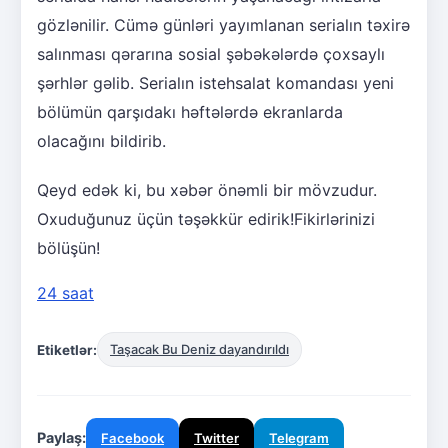
gözlənilir. Cümə günləri yayımlanan serialın təxirə
salınması qərarına sosial şəbəkələrdə çoxsaylı
şərhlər gəlib. Serialın istehsalat komandası yeni
bölümün qarşıdakı həftələrdə ekranlarda
olacağını bildirib.
Qeyd edək ki, bu xəbər önəmli bir mövzudur.
Oxuduğunuz üçün təşəkkür edirik!Fikirlərinizi
bölüşün!
24 saat
Etiketlər:
Taşacak Bu Deniz dayandırıldı
Paylaş:
Facebook
Twitter
Telegram