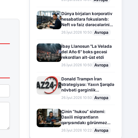
Dünya birjaları korporativ
hesabatlara fokuslanıb:
Neft və faiz dərəcələrinin
təsiri altında cari vəziyyət
Avropa
26.İyul.2026 10:50
İbay Llanosun "La Velada
del Año 6" boks gecəsi
rekordları alt-üst etdi
Avropa
26.İyul.2026 10:50
Donald Trampın İran
strategiyası: Yaxın Şərqdə
növbəti gərginlik
mərhələsi
Avropa
26.İyul.2026 10:50
Çinin “hukou” sistemi:
Daxili miqrantların
qarşısındakı görünməz
sədd
Avropa
26.İyul.2026 10:22