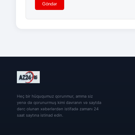
Göndər
Heç bir hüququmuz qorunmur, amma siz
yenə də qorunurmuş kimi davranın və saytda
dərc olunan xəbərlərdən istifadə zamanı 24
saat saytına istinad edin.