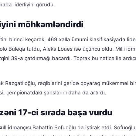
ada liderliyini qorudu.
liyini möhkəmləndirdi
ttini birinci keçərək, 469 xalla ümumi klasifikasiyada lide
colo Buleqa tutdu, Aleks Loues isə üçüncü oldu. Milli idm
ərqini 39-a çatdırmağı bacardı. Toprak bu nəticə ilə ardıcı
k Razgatlıoğlu, rəqiblərini geridə qoyaraq mükəmməl bi
, çempionatdakı şanslarını daha da artırdı.
əni 17-ci sırada başa vurdu
ull idmançısı Bahattin Sofuoğlu da iştirak etdi. Sofuoğlu,