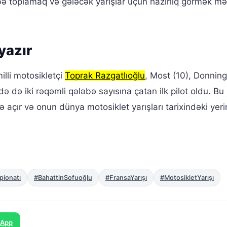
bə toplamaq və gələcək yarışlar üçün hazırlıq görmək m
yazır
lli motosikletçi
Toprak Razgatlıoğlu
, Most (10), Donnin
ə də iki rəqəmli qələbə sayısına çatan ilk pilot oldu. Bu
ə açır və onun dünya motosiklet yarışları tarixindəki yeri
ionatı
#BahattinSofuoğlu
#FransaYarışı
#MotosikletYarışı
sApp