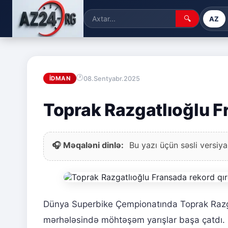
🔍
AZ
08.Sentyabr.2025
İDMAN
Toprak Razgatlıoğlu F
🎧 Məqaləni dinlə:
Bu yazı üçün səsli versiya
Dünya Superbike Çempionatında Toprak Razga
mərhələsində möhtəşəm yarışlar başa çatdı. R