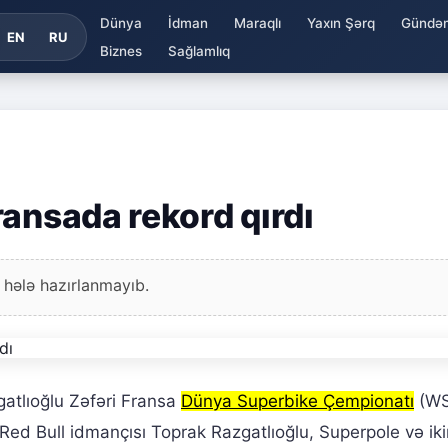
Dünya
İdman
Maraqlı
Yaxın Şərq
Gündə
EN
RU
Biznes
Sağlamlıq
ransada rekord qırdı
 hələ hazırlanmayıb.
tlıoğlu Zəfəri Fransa
Dünya Superbike Çempionatı
(WS
ed Bull idmançısı Toprak Razgatlıoğlu, Superpole və iki