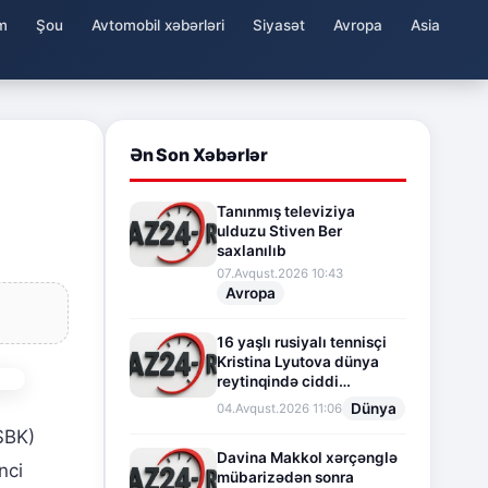
m
Şou
Avtomobil xəbərləri
Siyasət
Avropa
Asia
Ən Son Xəbərlər
Tanınmış televiziya
ulduzu Stiven Ber
saxlanılıb
07.Avqust.2026 10:43
Avropa
16 yaşlı rusiyalı tennisçi
Kristina Lyutova dünya
reytinqində ciddi
irəliləyişə imza atdı
Dünya
04.Avqust.2026 11:06
BK)
Davina Makkol xərçənglə
nci
mübarizədən sonra