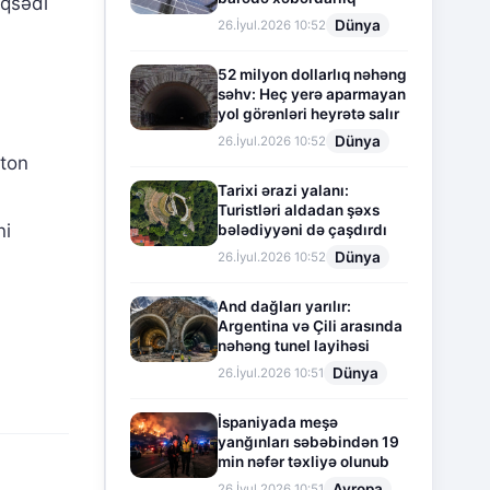
əqsədi
Dünya
26.İyul.2026 10:52
52 milyon dollarlıq nəhəng
səhv: Heç yerə aparmayan
yol görənləri heyrətə salır
Dünya
26.İyul.2026 10:52
gton
Tarixi ərazi yalanı:
Turistləri aldadan şəxs
ni
bələdiyyəni də çaşdırdı
Dünya
26.İyul.2026 10:52
And dağları yarılır:
Argentina və Çili arasında
nəhəng tunel layihəsi
Dünya
26.İyul.2026 10:51
İspaniyada meşə
yanğınları səbəbindən 19
min nəfər təxliyə olunub
Avropa
26.İyul.2026 10:51