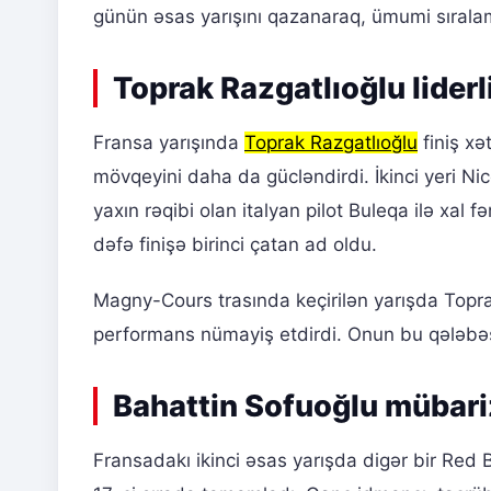
günün əsas yarışını qazanaraq, ümumi sıralam
Toprak Razgatlıoğlu lider
Fransa yarışında
Toprak Razgatlıoğlu
finiş xə
mövqeyini daha da gücləndirdi. İkinci yeri Ni
yaxın rəqibi olan italyan pilot Buleqa ilə xal f
dəfə finişə birinci çatan ad oldu.
Magny-Cours trasında keçirilən yarışda Topra
performans nümayiş etdirdi. Onun bu qələbəsi
Bahattin Sofuoğlu mübariz
Fransadakı ikinci əsas yarışda digər bir Red B