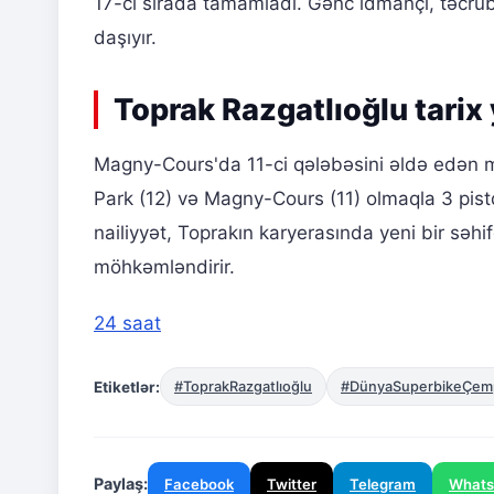
17-ci sırada tamamladı. Gənc idmançı, təcrü
daşıyır.
Toprak Razgatlıoğlu tarix 
Magny-Cours'da 11-ci qələbəsini əldə edən mi
Park (12) və Magny-Cours (11) olmaqla 3 pistd
nailiyyət, Toprakın karyerasında yeni bir səhif
möhkəmləndirir.
24 saat
Etiketlər:
#ToprakRazgatlıoğlu
#DünyaSuperbikeÇemp
Paylaş:
Facebook
Twitter
Telegram
What