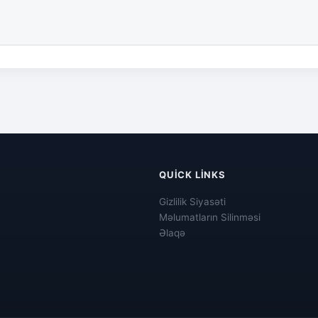
QUICK LINKS
Gizlilik Siyasəti
Məlumatların Silinməsi
Əlaqə