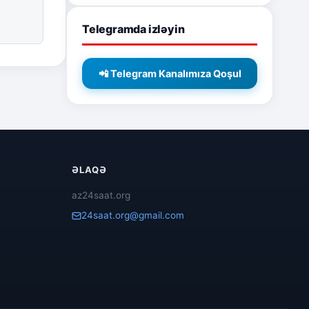
Telegramda izləyin
📲 Telegram Kanalımıza Qoşul
ƏLAQƏ
az24saat.org
24saat.org@gmail.com