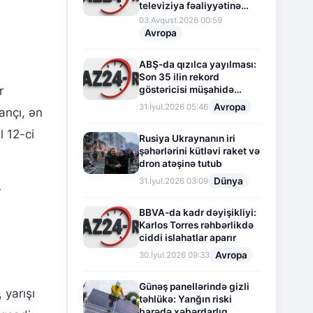
televiziya fəaliyyətinə
fasilə verir
03.Avqust.2026 00:59
Avropa
ABŞ-da qızılca yayılması:
Son 35 ilin rekord
göstəricisi müşahidə
r
olunur
Avropa
31.İyul.2026 05:46
ançı, ən
l 12-ci
Rusiya Ukraynanın iri
şəhərlərini kütləvi raket və
dron atəşinə tutub
Dünya
31.İyul.2026 03:09
r
BBVA-da kadr dəyişikliyi:
Karlos Torres rəhbərlikdə
ciddi islahatlar aparır
Avropa
30.İyul.2026 09:33
Günəş panellərində gizli
 yarışı
təhlükə: Yanğın riski
barədə xəbərdarlıq