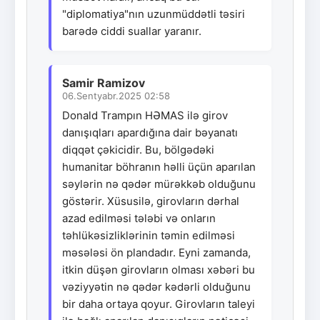
"diplomatiya"nın uzunmüddətli təsiri
barədə ciddi suallar yaranır.
Samir Ramizov
06.Sentyabr.2025 02:58
Donald Trampın HƏMAS ilə girov
danışıqları apardığına dair bəyanatı
diqqət çəkicidir. Bu, bölgədəki
humanitar böhranın həlli üçün aparılan
səylərin nə qədər mürəkkəb olduğunu
göstərir. Xüsusilə, girovların dərhal
azad edilməsi tələbi və onların
təhlükəsizliklərinin təmin edilməsi
məsələsi ön plandadır. Eyni zamanda,
itkin düşən girovların olması xəbəri bu
vəziyyətin nə qədər kədərli olduğunu
bir daha ortaya qoyur. Girovların taleyi