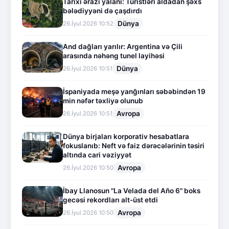
Tarixi ərazi yalanı: Turistləri aldadan şəxs
bələdiyyəni də çaşdırdı
Dünya
26.İyul.2026 10:52
And dağları yarılır: Argentina və Çili
arasında nəhəng tunel layihəsi
Dünya
26.İyul.2026 10:51
İspaniyada meşə yanğınları səbəbindən 19
min nəfər təxliyə olunub
Avropa
26.İyul.2026 10:51
Dünya birjaları korporativ hesabatlara
fokuslanıb: Neft və faiz dərəcələrinin təsiri
altında cari vəziyyət
Avropa
26.İyul.2026 10:50
İbay Llanosun "La Velada del Año 6" boks
gecəsi rekordları alt-üst etdi
Avropa
26.İyul.2026 10:50