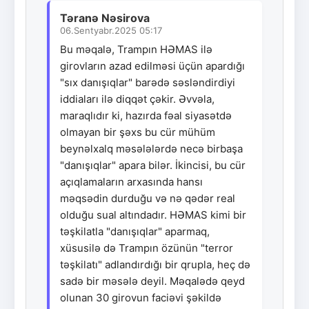
Təranə Nəsirova
06.Sentyabr.2025 05:17
Bu məqalə, Trampın HƏMAS ilə
girovların azad edilməsi üçün apardığı
"sıx danışıqlar" barədə səsləndirdiyi
iddiaları ilə diqqət çəkir. Əvvəla,
maraqlıdır ki, hazırda fəal siyasətdə
olmayan bir şəxs bu cür mühüm
beynəlxalq məsələlərdə necə birbaşa
"danışıqlar" apara bilər. İkincisi, bu cür
açıqlamaların arxasında hansı
məqsədin durduğu və nə qədər real
olduğu sual altındadır. HƏMAS kimi bir
təşkilatla "danışıqlar" aparmaq,
xüsusilə də Trampın özünün "terror
təşkilatı" adlandırdığı bir qrupla, heç də
sadə bir məsələ deyil. Məqalədə qeyd
olunan 30 girovun faciəvi şəkildə