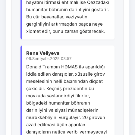
həyatını itirməsi ehtimalı isə Qəzzadakı
humanitar böhranın dərinliyini göstərir.
Bu cür bəyanatlar, vəziyyətin
gərginliyini artırmaqdan başqa nəyə
xidmət edir, bunu zaman göstərəcək.
Rəna Vəliyeva
06.Sentyabr.2025 03:57
Donald Trampın HƏMAS ilə aparıldığı
iddia edilən danışıqlar, xüsusilə girov
məsələsinin həlli baxımından diqqət
çəkicidir. Keçmiş prezidentin bu
mövzuda səsləndirdiyi fikirlər,
bölgədəki humanitar böhranın
dərinliyini və siyasi münaqişələrin
mürəkkəbliyini vurğulayır. 20 girovun
azad edilməsi üçün aparılan
danışıqların nəticə verib-verməyəcəyi