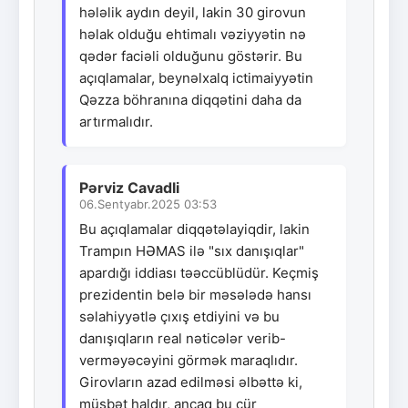
hələlik aydın deyil, lakin 30 girovun
həlak olduğu ehtimalı vəziyyətin nə
qədər faciəli olduğunu göstərir. Bu
açıqlamalar, beynəlxalq ictimaiyyətin
Qəzza böhranına diqqətini daha da
artırmalıdır.
Pərviz Cavadli
06.Sentyabr.2025 03:53
Bu açıqlamalar diqqətəlayiqdir, lakin
Trampın HƏMAS ilə "sıx danışıqlar"
apardığı iddiası təəccüblüdür. Keçmiş
prezidentin belə bir məsələdə hansı
səlahiyyətlə çıxış etdiyini və bu
danışıqların real nəticələr verib-
verməyəcəyini görmək maraqlıdır.
Girovların azad edilməsi əlbəttə ki,
müsbət haldır, ancaq bu cür