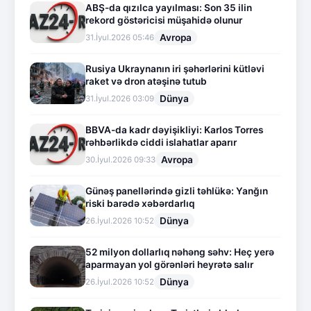
ABŞ-da qızılca yayılması: Son 35 ilin
rekord göstəricisi müşahidə olunur
Avropa
31.İyul.2026 05:46
Rusiya Ukraynanın iri şəhərlərini kütləvi
raket və dron atəşinə tutub
Dünya
31.İyul.2026 03:09
BBVA-da kadr dəyişikliyi: Karlos Torres
rəhbərlikdə ciddi islahatlar aparır
Avropa
30.İyul.2026 09:33
Günəş panellərində gizli təhlükə: Yanğın
riski barədə xəbərdarlıq
Dünya
26.İyul.2026 10:52
52 milyon dollarlıq nəhəng səhv: Heç yerə
aparmayan yol görənləri heyrətə salır
Dünya
26.İyul.2026 10:52