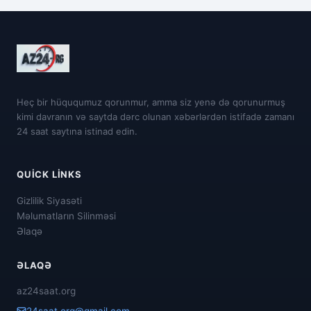
Heç bir hüququmuz qorunmur, amma siz yenə də qorunurmuş
kimi davranın və saytda dərc olunan xəbərlərdən istifadə zamanı
24 saat saytına istinad edin.
QUICK LINKS
Gizlilik Siyasəti
Məlumatların Silinməsi
Əlaqə
ƏLAQƏ
az24saat.org
24saat.org@gmail.com