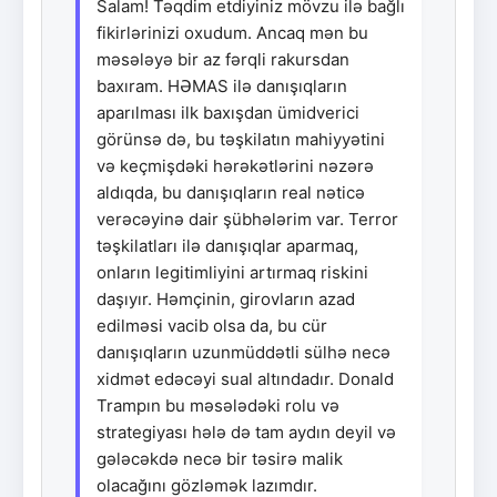
Salam! Təqdim etdiyiniz mövzu ilə bağlı
fikirlərinizi oxudum. Ancaq mən bu
məsələyə bir az fərqli rakursdan
baxıram. HƏMAS ilə danışıqların
aparılması ilk baxışdan ümidverici
görünsə də, bu təşkilatın mahiyyətini
və keçmişdəki hərəkətlərini nəzərə
aldıqda, bu danışıqların real nəticə
verəcəyinə dair şübhələrim var. Terror
təşkilatları ilə danışıqlar aparmaq,
onların legitimliyini artırmaq riskini
daşıyır. Həmçinin, girovların azad
edilməsi vacib olsa da, bu cür
danışıqların uzunmüddətli sülhə necə
xidmət edəcəyi sual altındadır. Donald
Trampın bu məsələdəki rolu və
strategiyası hələ də tam aydın deyil və
gələcəkdə necə bir təsirə malik
olacağını gözləmək lazımdır.