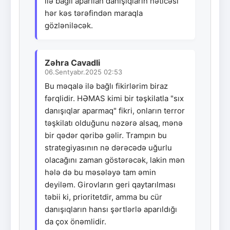
ilə bağlı aparılan danışıqların nəticəsi
hər kəs tərəfindən maraqla
gözləniləcək.
Zəhra Cavadli
06.Sentyabr.2025 02:53
Bu məqalə ilə bağlı fikirlərim biraz
fərqlidir. HƏMAS kimi bir təşkilatla "sıx
danışıqlar aparmaq" fikri, onların terror
təşkilatı olduğunu nəzərə alsaq, mənə
bir qədər qəribə gəlir. Trampın bu
strategiyasının nə dərəcədə uğurlu
olacağını zaman göstərəcək, lakin mən
hələ də bu məsələyə tam əmin
deyiləm. Girovların geri qaytarılması
təbii ki, prioritetdir, amma bu cür
danışıqların hansı şərtlərlə aparıldığı
da çox önəmlidir.