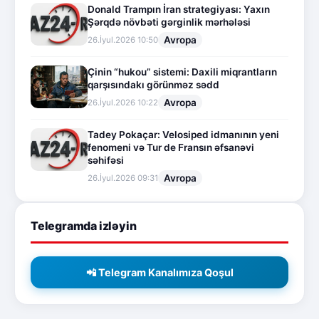
Donald Trampın İran strategiyası: Yaxın
Şərqdə növbəti gərginlik mərhələsi
Avropa
26.İyul.2026 10:50
Çinin “hukou” sistemi: Daxili miqrantların
qarşısındakı görünməz sədd
Avropa
26.İyul.2026 10:22
Tadey Pokaçar: Velosiped idmanının yeni
fenomeni və Tur de Fransın əfsanəvi
səhifəsi
Avropa
26.İyul.2026 09:31
Telegramda izləyin
📲 Telegram Kanalımıza Qoşul