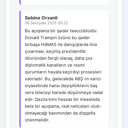
Səbinə Orxanli
06.Sentyabr.2025 05:22
Bu açıqlama bir qədər təəccüblüdür.
Donald Trampın özünü bu qədər
birbaşa HƏMAS ilə danışıqlarda önə
çıxarması, keçmiş prezidentlik
dövründən fərqli olaraq, daha çox
diplomatik kanalların və rəsmi
qurumların həyata keçirdiyi prosesləri
xatırladır. Bu, gələcəkdə ABŞ-ın xarici
siyasətində hansı dəyişikliklərin baş
verə biləcəyi barədə düşünməyə vadar
edir. Qəzza kimi həssas bir məsələdə
belə bir açıqlama, real nəticələri olub-
olmayacağı baxımından da diqqətlə
izlənməlidir.