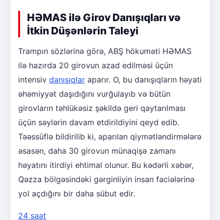
HƏMAS ilə Girov Danışıqları və
İtkin Düşənlərin Taleyi
Trampın sözlərinə görə, ABŞ hökuməti HƏMAS
ilə hazırda 20 girovun azad edilməsi üçün
intensiv
danışıqlar
aparır. O, bu danışıqların həyati
əhəmiyyət daşıdığını vurğulayıb və bütün
girovların təhlükəsiz şəkildə geri qaytarılması
üçün səylərin davam etdirildiyini qeyd edib.
Təəssüflə bildirilib ki, aparılan qiymətləndirmələrə
əsasən, daha 30 girovun münaqişə zamanı
həyatını itirdiyi ehtimal olunur. Bu kədərli xəbər,
Qəzza bölgəsindəki gərginliyin insan faciələrinə
yol açdığını bir daha sübut edir.
24 saat