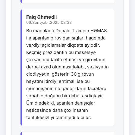
Faiq Əhmədli
06.Sentyabr.2025 02:38
Bu məqalədə Donald Trampın HƏMAS
ilə aparılan girov danışıqları haqqında
verdiyi açıqlamalar diqqətəlayiqdir.
Keçmiş prezidentin bu məsələyə
şəxsən müdaxilə etməsi və girovların
dərhal azad olunması tələbi, vəziyyətin
ciddiyyətini göstərir. 30 girovun
həyatını itirdiyi ehtimalı isə bu
münaqişənin nə qədər dərin faciələrə
səbəb olduğunu bir daha təsdiqləyir.
Ümid edək ki, aparılan danışıqlar
nəticəsində daha çox insanın
təhlükəsizliyi təmin edilə bilər.