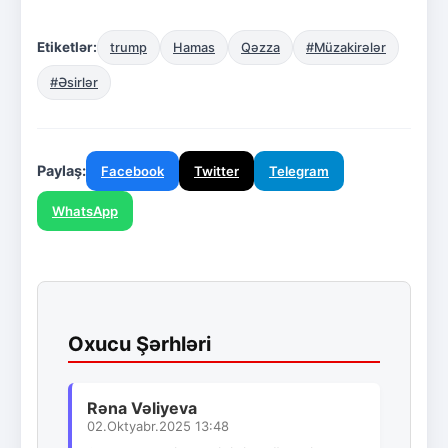
Etiketlər:
trump
Hamas
Qəzza
#Müzakirələr
#Əsirlər
Paylaş:
Facebook
Twitter
Telegram
WhatsApp
Oxucu Şərhləri
Rəna Vəliyeva
02.Oktyabr.2025 13:48