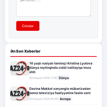
Göndər
Ən Son Xəbərlər
16 yaşlı rusiyalı tennisçi Kristina Lyutova
dünya reytinqində ciddi irəliləyişə imza
atdı
Dünya
04.Avqust.2026 11:06
Davina Makkol xərçənglə mübarizədən
sonra televiziya fəaliyyətinə fasilə verir
Avropa
03.Avqust.2026 00:59