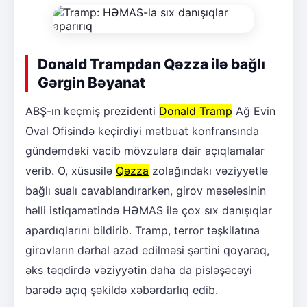
Donald Trampdan Qəzza ilə bağlı
Gərgin Bəyanat
ABŞ-ın keçmiş prezidenti
Donald Tramp
Ağ Evin
Oval Ofisində keçirdiyi mətbuat konfransında
gündəmdəki vacib mövzulara dair açıqlamalar
verib. O, xüsusilə
Qəzza
zolağındakı vəziyyətlə
bağlı sualı cavablandırarkən, girov məsələsinin
həlli istiqamətində HƏMAS ilə çox sıx danışıqlar
apardıqlarını bildirib. Tramp, terror təşkilatına
girovların dərhal azad edilməsi şərtini qoyaraq,
əks təqdirdə vəziyyətin daha da pisləşəcəyi
barədə açıq şəkildə xəbərdarlıq edib.