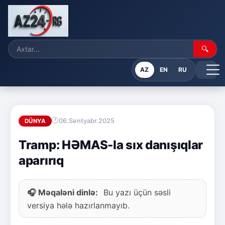
🔍
AZ
EN
RU
06.Sentyabr.2025
DÜNYA
Tramp: HƏMAS-la sıx danışıqlar
aparırıq
🎧 Məqaləni dinlə:
Bu yazı üçün səsli
versiya hələ hazırlanmayıb.