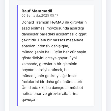
Rauf Məmmədli
06.Sentyabr.2025 05:17
Donald Trampın HƏMAS ilə girovların
azad edilməsi mövzusunda apardığı
danışıqlar barədəki açıqlaması diqqət
çəkicidir. Belə bir həssas məsələdə
aparılan intensiv danışıqlar,
münaqişənin həlli üçün hər cür səyin
göstərildiyini ortaya qoyur. Eyni
zamanda, girovların bir qisminin
həyatını itirdiyi ehtimalı, bu
münaqişənin gətirdiyi ağır insan
faciələrini bir daha göz önünə sərir.
Ümid edək ki, bu danışıqlar müsbət
nəticələnər və girovlar ailələrinə
qovuşar.