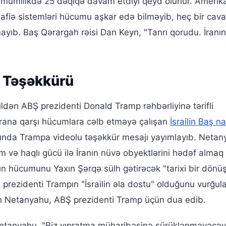
n ümumilikdə 25 dəqiqə davam etdiyi qeyd olunur. Amerika
fiə sistemləri hücumu aşkar edə bilməyib, heç bir cava
mayıb. Baş Qərargah rəisi Dan Keyn, "Tanrı qorudu. İranın
a Təşəkkürü
ildən ABŞ prezidenti Donald Tramp rəhbərliyinə tərifli
 İrana qarşı hücumlara cəlb etməyə çalışan
İsrailin Baş na
bında Trampa videolu təşəkkür mesajı yayımlayıb. Netan
 və haqlı gücü ilə İranın nüvə obyektlərini hədəf alma
-ın hücumunu Yaxın Şərqə sülh gətirəcək "tarixi bir dönü
prezidenti Trampın "İsrailin əla dostu" olduğunu vurğula
n Netanyahu, ABŞ prezidenti Tramp üçün dua edib.
etanyahu, "Biz yıpratma müharibəsinə sürüklənməyəcəyi