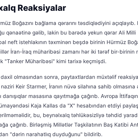
alq Reaksiyalar
üz Boğazını bağlama qərarını təsdiqlədiyini açıqlayıb. Bi
 qənaətinə gəlib, lakin bu barədə yekun qərar Ali Milli
obal neft istehlakının təxminən beşdə birinin Hürmüz Boğ
llər İran-İraq müharibəsi zamanı hər iki tərəf bir-birinin 
ik "Tanker Müharibəsi" kimi tarixə keçmişdi.
q daxil olmasından sonra, paytaxtlardan müxtəlif reaksiya
naziri Keir Starmer, İranın nüvə silahına sahib olmasına 
 danışıqlar masasına qayıtmağa çağırıb. Avropa İttifaqın
 Nümayəndəsi Kaja Kallas da "X" hesabından etdiyi payla
verilməməlidir, bu, beynəlxalq təhlükəsizliyə təhdid yara
ğa çağırıb. Birləşmiş Millətlər Təşkilatının Baş Katibi An
dan "dərin narahatlıq duyduğunu" bildirib.