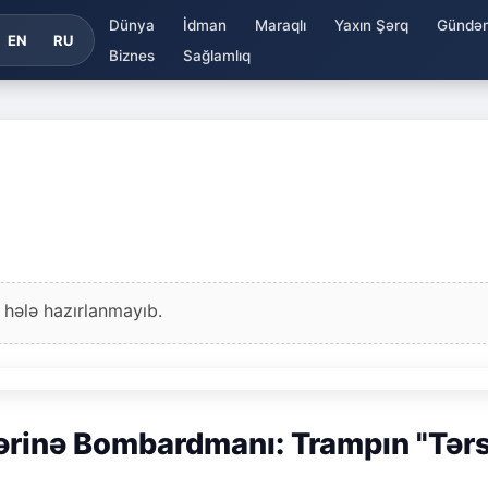
Dünya
İdman
Maraqlı
Yaxın Şərq
Gündə
EN
RU
Biznes
Sağlamlıq
 hələ hazırlanmayıb.
ərinə Bombardmanı: Trampın "Tər