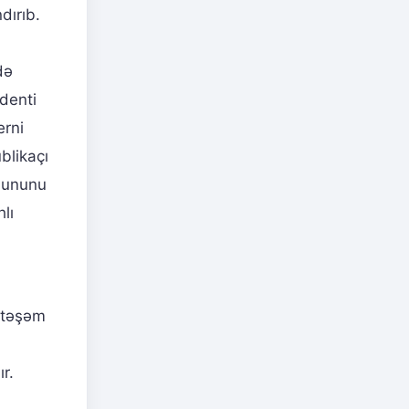
dırıb.
də
denti
erni
blikaçı
anununu
lı
öhtəşəm
r.