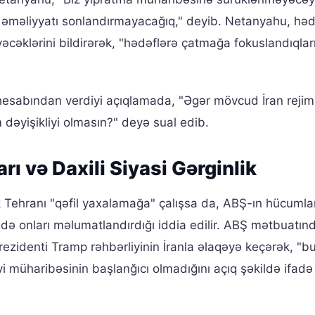
i əməliyyatı sonlandırmayacağıq," deyib. Netanyahu, həd
cəklərini bildirərək, "hədəflərə çatmağa fokuslandıqları
esabından verdiyi açıqlamada, "Əgər mövcud İran rejimi,
 dəyişikliyi olmasın?" deyə sual edib.
rı və Daxili Siyasi Gərginlik
k Tehranı "qəfil yaxalamağa" çalışsa da, ABŞ-ın hücuml
ədə onları məlumatlandırdığı iddia edilir. ABŞ mətbuatın
rezidenti Tramp rəhbərliyinin İranla əlaqəyə keçərək, "b
yi müharibəsinin başlanğıcı olmadığını açıq şəkildə ifadə