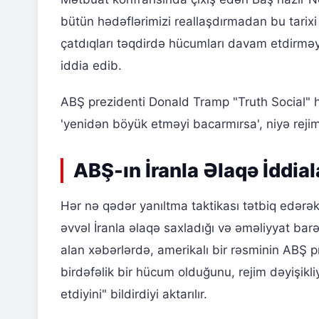
bütün hədəflərimizi reallaşdırmadan bu tarix
çatdıqları təqdirdə hücumları davam etdirməyə
iddia edib.
ABŞ prezidenti Donald Tramp "Truth Social" h
'yenidən böyük etməyi bacarmırsa', niyə rejim
ABŞ-ın İranla Əlaqə İddiala
Hər nə qədər yanıltma taktikası tətbiq edərə
əvvəl İranla əlaqə saxladığı və əməliyyat bar
alan xəbərlərdə, amerikalı bir rəsminin ABŞ p
birdəfəlik bir hücum olduğunu, rejim dəyişikli
etdiyini" bildirdiyi aktarılır.