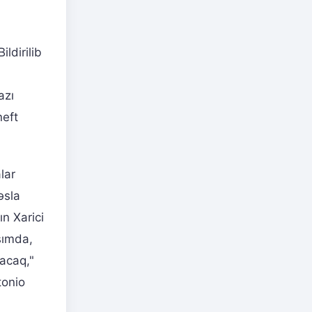
ldirilib
azı
neft
lar
əsla
ın Xarici
şımda,
dacaq,"
tonio