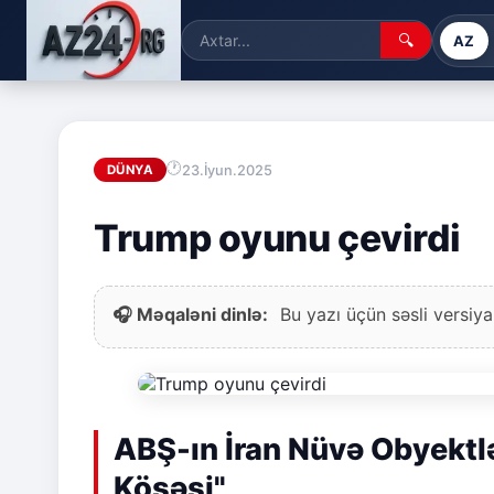
🔍
AZ
23.İyun.2025
DÜNYA
Trump oyunu çevirdi
🎧 Məqaləni dinlə:
Bu yazı üçün səsli versiya
ABŞ-ın İran Nüvə Obyektl
Köşəsi"