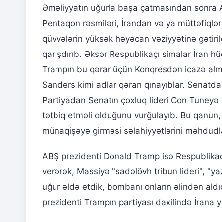
Əməliyyatın uğurla başa çatmasından sonra A
Pentaqon rəsmiləri, İrandan və ya müttəfiqlə
qüvvələrin yüksək həyəcan vəziyyətinə gətiril
qarışdırıb. Əksər Respublikaçı simalar İran 
Trampın bu qərar üçün Konqresdən icazə alm
Sanders kimi adlar qərarı qınayıblar. Senatda
Partiyadan Senatın çoxluq lideri Con Tuneyə
tətbiq etməli olduğunu vurğulayıb. Bu qanun, 
münaqişəyə girməsi səlahiyyətlərini məhdudla
ABŞ prezidenti Donald Tramp isə Respublika
verərək, Massiyə "sadəlövh tribun lideri", "y
uğur əldə etdik, bombanı onların əlindən aldı
prezidenti Trampın partiyası daxilində İrana yö