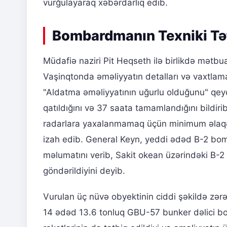
vurğulayaraq xəbərdarlıq edib.
Bombardmanın Texniki Təf
Müdafiə naziri Pit Heqseth ilə birlikdə mətb
Vaşinqtonda əməliyyatın detalları və vaxtla
"Aldatma əməliyyatının uğurlu olduğunu" qey
qatıldığını və 37 saata tamamlandığını bildirib
radarlara yaxalanmamaq üçün minimum əlaqə q
izah edib. General Keyn, yeddi ədəd B-2 bom
məlumatını verib, Sakit okean üzərindəki B-
göndərildiyini deyib.
Vurulan üç nüvə obyektinin ciddi şəkildə zər
14 ədəd 13.6 tonluq GBU-57 bunker dəlici b