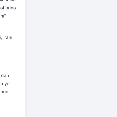
əflərinə
nı"
 İranı
ardan
da yer
unun