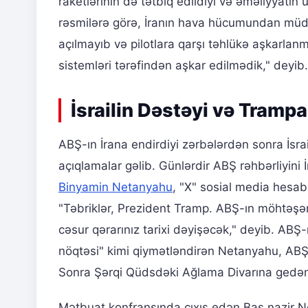
raketlərinin də tətbiq edildiyi və əməliyyatı
rəsmilərə görə, İranın hava hücumundan müda
açılmayıb və pilotlara qarşı təhlükə aşkarlan
sistemləri tərəfindən aşkar edilmədik," deyib.
İsrailin Dəstəyi və Tramp
ABŞ-ın İrana endirdiyi zərbələrdən sonra İsra
açıqlamalar gəlib. Günlərdir ABŞ rəhbərliyini
Binyamin Netanyahu
, "X" sosial media hesa
"Təbriklər, Prezident Tramp. ABŞ-ın möhtəşəm
cəsur qərarınız tarixi dəyişəcək," deyib. ABŞ
nöqtəsi" kimi qiymətləndirən Netanyahu, ABŞ 
Sonra Şərqi Qüdsdəki Ağlama Divarına gedə
Mətbuat konfransında çıxış edən Baş nazir N