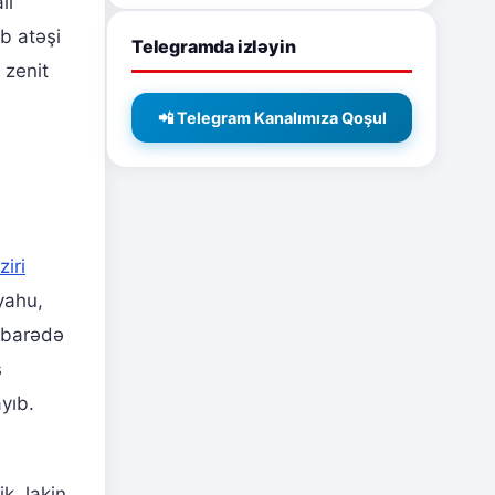
lı
b atəşi
Telegramda izləyin
 zenit
📲 Telegram Kanalımıza Qoşul
ziri
yahu,
q barədə
ş
yıb.
k, lakin