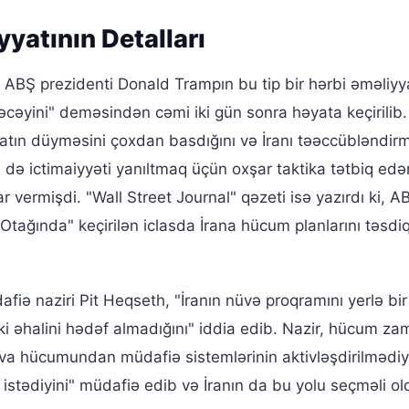
yatının Detalları
, ABŞ prezidenti Donald Trampın bu tip bir hərbi əməliyy
əcəyini" deməsindən cəmi iki gün sonra həyata keçirilib.
yatın düyməsini çoxdan basdığını və İranı təəccübləndir
l də ictimaiyyəti yanıltmaq üçün oxşar taktika tətbiq edə
 vermişdi. "Wall Street Journal" qəzeti isə yazırdı ki, A
tağında" keçirilən iclasda İrana hücum planlarını təsdiq
fiə naziri Pit Heqseth, "İranın nüvə proqramını yerlə bir 
ki əhalini hədəf almadığını" iddia edib. Nazir, hücum za
ava hücumundan müdafiə sistemlərinin aktivləşdirilmədiy
istədiyini" müdafiə edib və İranın da bu yolu seçməli o