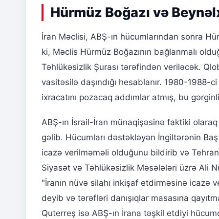
Hürmüz Boğazı və Beynəlx
İran Məclisi, ABŞ-ın hücumlarından sonra Hürm
ki, Məclis Hürmüz Boğazının bağlanmalı olduğu
Təhlükəsizlik Şurası tərəfindən veriləcək. Ql
vasitəsilə daşındığı hesablanır. 1980-1988-ci i
ixracatını pozacaq addımlar atmış, bu gərginl
ABŞ-ın İsrail-İran münaqişəsinə faktiki olara
gəlib. Hücumları dəstəkləyən İngiltərənin Baş 
icazə verilməməli olduğunu bildirib və Tehranı
Siyasət və Təhlükəsizlik Məsələləri üzrə Ali
"İranın nüvə silahı inkişaf etdirməsinə icazə 
deyib və tərəfləri danışıqlar masasına qayıtma
Quterreş isə ABŞ-ın İrana təşkil etdiyi hücum