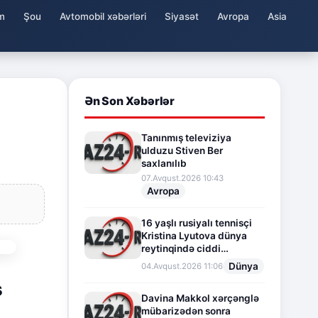
m
Şou
Avtomobil xəbərləri
Siyasət
Avropa
Asia
Ən Son Xəbərlər
Tanınmış televiziya
ulduzu Stiven Ber
saxlanılıb
07.Avqust.2026 10:43
Avropa
16 yaşlı rusiyalı tennisçi
Kristina Lyutova dünya
reytinqində ciddi
irəliləyişə imza atdı
Dünya
04.Avqust.2026 11:06
s
Davina Makkol xərçənglə
mübarizədən sonra