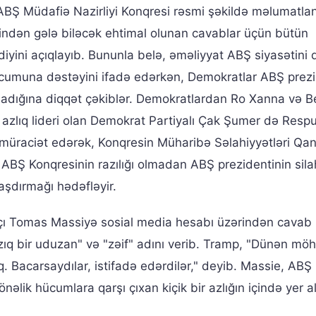
BŞ Müdafiə Nazirliyi Konqresi rəsmi şəkildə məlumatlan
rindən gələ biləcək ehtimal olunan cavablar üçün bütün
diyini açıqlayıb. Bununla belə, əməliyyat ABŞ siyasətini 
hücumuna dəstəyini ifadə edərkən, Demokratlar ABŞ prezi
adığına diqqət çəkiblər. Demokratlardan Ro Xanna və B
 azlıq lideri olan Demokrat Partiyalı Çak Şumer də Respu
 müraciət edərək, Konqresin Müharibə Səlahiyyətləri Q
ABŞ Konqresinin razılığı olmadan ABŞ prezidentinin silah
şdırmağı hədəfləyir.
çı Tomas Massiyə sosial media hesabı üzərindən cavab
azıq bir uduzan" və "zəif" adını verib. Tramp, "Dünən m
q. Bacarsaydılar, istifadə edərdilər," deyib. Massie, ABŞ
nəlik hücumlara qarşı çıxan kiçik bir azlığın içində yer alı