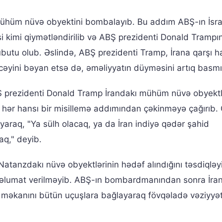
ühüm nüvə obyektini bombalayıb. Bu addım ABŞ-ın İsrai
i kimi qiymətləndirilib və ABŞ prezidenti Donald Tramp
sübutu olub. Əslində, ABŞ prezidenti Tramp, İrana qarşı h
əcəyini bəyan etsə də, əməliyyatın düyməsini artıq basmı
 prezidenti Donald Tramp İrandakı mühüm nüvə obyektl
ı hər hansı bir misillemə addımından çəkinməyə çağırıb. 
yaraq, "Ya sülh olacaq, ya da İran indiyə qədər şahid
q," deyib.
 Natanzdakı nüvə obyektlərinin hədəf alındığını təsdiqləyi
əlumat verilməyib. ABŞ-ın bombardmanından sonra İra
va məkanını bütün uçuşlara bağlayaraq fövqəladə vəziyyə