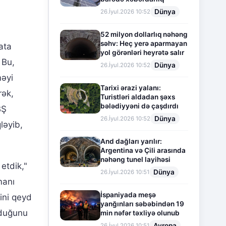
Dünya
26.İyul.2026 10:52
52 milyon dollarlıq nəhəng
səhv: Heç yerə aparmayan
ata
yol görənləri heyrətə salır
 Bu,
Dünya
26.İyul.2026 10:52
məyi
Tarixi ərazi yalanı:
rək,
Turistləri aldadan şəxs
bələdiyyəni də çaşdırdı
BŞ
Dünya
26.İyul.2026 10:52
ləyib,
And dağları yarılır:
Argentina və Çili arasında
nəhəng tunel layihəsi
etdik,"
Dünya
26.İyul.2026 10:51
manı
İspaniyada meşə
ini qeyd
yanğınları səbəbindən 19
lduğunu
min nəfər təxliyə olunub
Avropa
26.İyul.2026 10:51