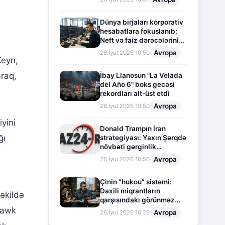
Dünya birjaları korporativ
hesabatlara fokuslanıb:
Neft və faiz dərəcələrinin
təsiri altında cari vəziyyət
Avropa
26.İyul.2026 10:50
Keyn,
raq,
İbay Llanosun "La Velada
del Año 6" boks gecəsi
rekordları alt-üst etdi
Avropa
26.İyul.2026 10:50
yini
Donald Trampın İran
ğı
strategiyası: Yaxın Şərqdə
növbəti gərginlik
mərhələsi
Avropa
26.İyul.2026 10:50
Çinin “hukou” sistemi:
Daxili miqrantların
əkildə
qarşısındakı görünməz
sədd
hawk
Avropa
26.İyul.2026 10:22