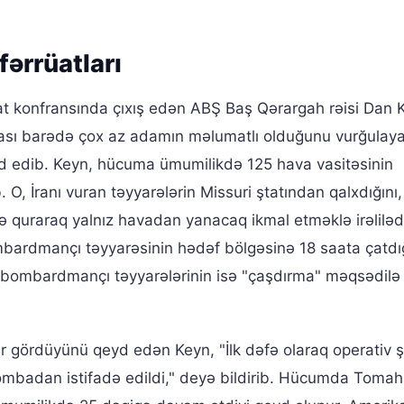
ərrüatları
uat konfransında çıxış edən ABŞ Baş Qərargah rəisi Dan 
ması barədə çox az adamın məlumatlı olduğunu vurğulaya
d edib. Keyn, hücuma ümumilikdə 125 hava vasitəsinin
. O, İranı vuran təyyarələrin Missuri ştatından qalxdığını,
uraraq yalnız havadan yanacaq ikmal etməklə irəlilədi
bardmançı təyyarəsinin hədəf bölgəsinə 18 saata çatdı
2 bombardmançı təyyarələrinin isə "çaşdırma" məqsədilə
ər gördüyünü qeyd edən Keyn, "İlk dəfə olaraq operativ ş
ombadan istifadə edildi," deyə bildirib. Hücumda Toma