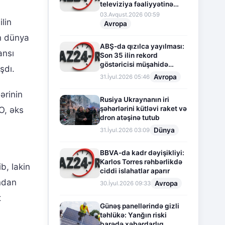
televiziya fəaliyyətinə
fasilə verir
03.Avqust.2026 00:59
lin
Avropa
ın dünya
ABŞ-da qızılca yayılması:
ansı
Son 35 ilin rekord
göstəricisi müşahidə
şdı.
olunur
Avropa
31.İyul.2026 05:46
ərinin
Rusiya Ukraynanın iri
şəhərlərini kütləvi raket və
O, əks
dron atəşinə tutub
Dünya
31.İyul.2026 03:09
BBVA-da kadr dəyişikliyi:
Karlos Torres rəhbərlikdə
b, lakin
ciddi islahatlar aparır
ndan
Avropa
30.İyul.2026 09:33
t
Günəş panellərində gizli
təhlükə: Yanğın riski
barədə xəbərdarlıq