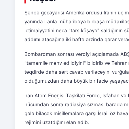
Şənbə gecəyarısı Amerika ordusu İranın üç m
yanında İranla müharibəyə birbaşa müdaxiləs
ictimaiyyətini necə "tərs köşəyə" saldığının 
addımı atacağına iki həftə ərzində qərar ver
Bombardman sonrası verdiyi açıqlamada ABŞ
"tamamilə məhv edildiyini" bildirib və Tehran
təqdirdə daha sərt cavab veriləcəyini vurğula
olduğumuzdan daha böyük bir faciə yaşayaca
İran Atom Enerjisi Təşkilatı Fordo, İsfahan və
hücumdan sonra radiasiya sızması barədə m
gələ biləcək misillemələrə qarşı İsrail öz ha
rejimini uzatdığını elan edib.