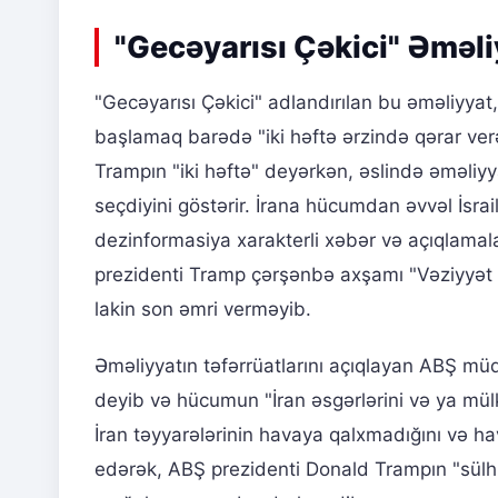
"Gecəyarısı Çəkici" Əməliy
"Gecəyarısı Çəkici" adlandırılan bu əməliyyat
başlamaq barədə "iki həftə ərzində qərar ver
Trampın "iki həftə" deyərkən, əslində əməliy
seçdiyini göstərir. İrana hücumdan əvvəl İsrai
dezinformasiya xarakterli xəbər və açıqlamalar
prezidenti Tramp çərşənbə axşamı "Vəziyyət O
lakin son əmri verməyib.
Əməliyyatın təfərrüatlarını açıqlayan ABŞ müda
deyib və hücumun "İran əsgərlərini və ya mül
İran təyyarələrinin havaya qalxmadığını və h
edərək, ABŞ prezidenti Donald Trampın "sülh 