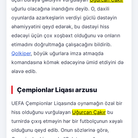
uğurlu olacağına inandığını deyib. O, daxili
oyunlarda azarkeşlərin verdiyi güclü dəstəyin
əhəmiyyətini qeyd edərək, bu dəstəyi hiss
edəcəyi üçün çox xoşbəxt olduğunu və onların
etimadını doğrultmağa çalışacağını bildirib.
Qolkiper
, böyük uğurlara imza atmaqda
komandasına kömək edəcəyinə ümid etdiyini də
əlavə edib.
Çempionlar Liqası arzusu
UEFA Çempionlar Liqasında oynamağın özəl bir
hiss olduğunu vurğulayan
Uğurcan Çakır
bu
turnirdə çıxış etməyin hər bir futbolçunun xəyalı
olduğunu qeyd edib. Onun sözlərinə görə,