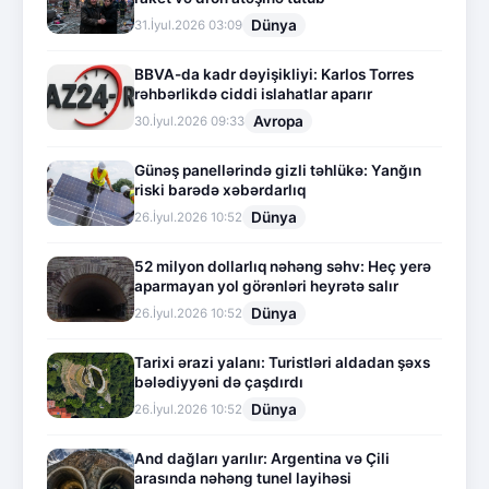
Dünya
31.İyul.2026 03:09
BBVA-da kadr dəyişikliyi: Karlos Torres
rəhbərlikdə ciddi islahatlar aparır
Avropa
30.İyul.2026 09:33
Günəş panellərində gizli təhlükə: Yanğın
riski barədə xəbərdarlıq
Dünya
26.İyul.2026 10:52
52 milyon dollarlıq nəhəng səhv: Heç yerə
aparmayan yol görənləri heyrətə salır
Dünya
26.İyul.2026 10:52
Tarixi ərazi yalanı: Turistləri aldadan şəxs
bələdiyyəni də çaşdırdı
Dünya
26.İyul.2026 10:52
And dağları yarılır: Argentina və Çili
arasında nəhəng tunel layihəsi