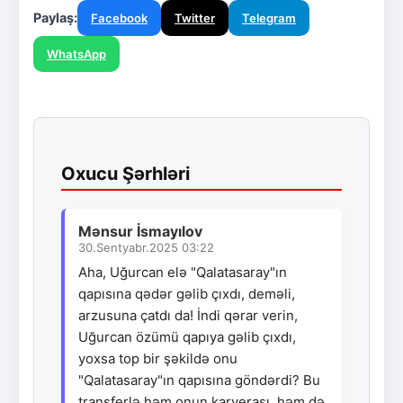
Paylaş:
Facebook
Twitter
Telegram
WhatsApp
Oxucu Şərhləri
Mənsur İsmayılov
30.Sentyabr.2025 03:22
Aha, Uğurcan elə "Qalatasaray"ın
qapısına qədər gəlib çıxdı, deməli,
arzusuna çatdı da! İndi qərar verin,
Uğurcan özümü qapıya gəlib çıxdı,
yoxsa top bir şəkildə onu
"Qalatasaray"ın qapısına göndərdi? Bu
transferlə həm onun karyerası, həm də