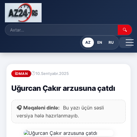
🔍
AZ
EN
RU
10.Sentyabr.2025
İDMAN
Uğurcan Çakır arzusuna çatdı
🎧 Məqaləni dinlə:
Bu yazı üçün səsli
versiya hələ hazırlanmayıb.