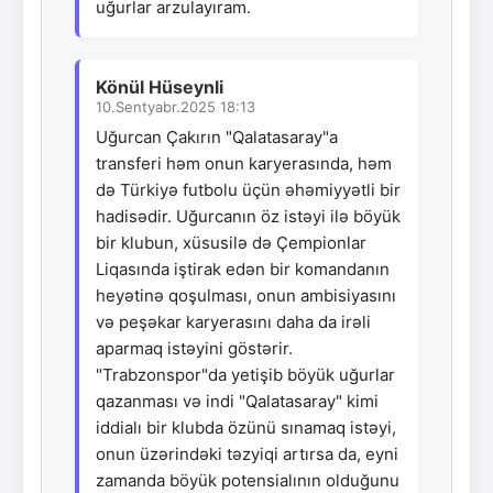
uğurlar arzulayıram.
Könül Hüseynli
10.Sentyabr.2025 18:13
Uğurcan Çakırın "Qalatasaray"a
transferi həm onun karyerasında, həm
də Türkiyə futbolu üçün əhəmiyyətli bir
hadisədir. Uğurcanın öz istəyi ilə böyük
bir klubun, xüsusilə də Çempionlar
Liqasında iştirak edən bir komandanın
heyətinə qoşulması, onun ambisiyasını
və peşəkar karyerasını daha da irəli
aparmaq istəyini göstərir.
"Trabzonspor"da yetişib böyük uğurlar
qazanması və indi "Qalatasaray" kimi
iddialı bir klubda özünü sınamaq istəyi,
onun üzərindəki təzyiqi artırsa da, eyni
zamanda böyük potensialının olduğunu