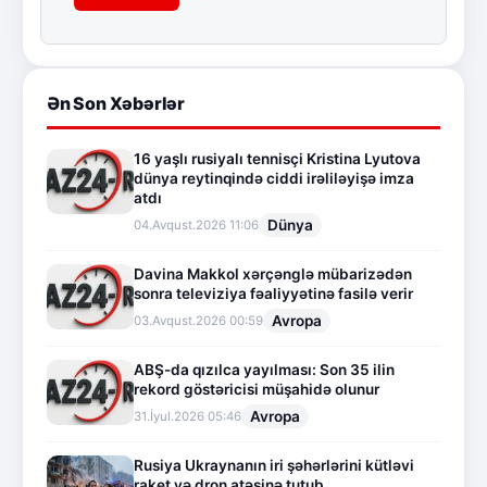
Ən Son Xəbərlər
16 yaşlı rusiyalı tennisçi Kristina Lyutova
dünya reytinqində ciddi irəliləyişə imza
atdı
Dünya
04.Avqust.2026 11:06
Davina Makkol xərçənglə mübarizədən
sonra televiziya fəaliyyətinə fasilə verir
Avropa
03.Avqust.2026 00:59
ABŞ-da qızılca yayılması: Son 35 ilin
rekord göstəricisi müşahidə olunur
Avropa
31.İyul.2026 05:46
Rusiya Ukraynanın iri şəhərlərini kütləvi
raket və dron atəşinə tutub