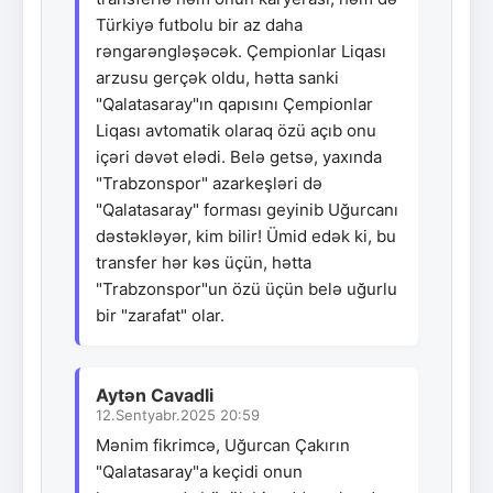
Türkiyə futbolu bir az daha
rəngarəngləşəcək. Çempionlar Liqası
arzusu gerçək oldu, hətta sanki
"Qalatasaray"ın qapısını Çempionlar
Liqası avtomatik olaraq özü açıb onu
içəri dəvət elədi. Belə getsə, yaxında
"Trabzonspor" azarkeşləri də
"Qalatasaray" forması geyinib Uğurcanı
dəstəkləyər, kim bilir! Ümid edək ki, bu
transfer hər kəs üçün, hətta
"Trabzonspor"un özü üçün belə uğurlu
bir "zarafat" olar.
Aytən Cavadli
12.Sentyabr.2025 20:59
Mənim fikrimcə, Uğurcan Çakırın
"Qalatasaray"a keçidi onun