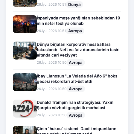
Dünya
26.İyul.2026 10:51
İspaniyada meşə yanğınları səbəbindən 19
min nəfər təxliyə olunub
Avropa
26.İyul.2026 10:51
Dünya birjaları korporativ hesabatlara
fokuslanıb: Neft və faiz dərəcələrinin təsiri
altında cari vəziyyət
Avropa
26.İyul.2026 10:50
İbay Llanosun "La Velada del Año 6" boks
gecəsi rekordları alt-üst etdi
Avropa
26.İyul.2026 10:50
Donald Trampın İran strategiyası: Yaxın
Şərqdə növbəti gərginlik mərhələsi
Avropa
26.İyul.2026 10:50
Çinin “hukou” sistemi: Daxili miqrantların