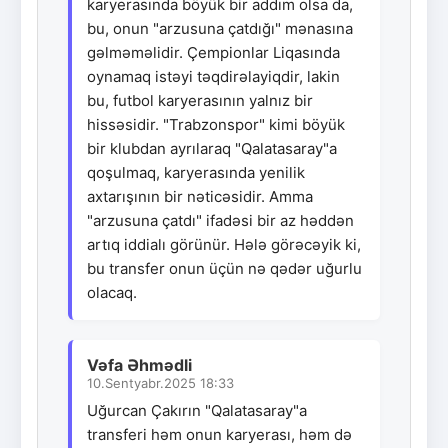
karyerasında böyük bir addım olsa da,
bu, onun "arzusuna çatdığı" mənasına
gəlməməlidir. Çempionlar Liqasında
oynamaq istəyi təqdirəlayiqdir, lakin
bu, futbol karyerasının yalnız bir
hissəsidir. "Trabzonspor" kimi böyük
bir klubdan ayrılaraq "Qalatasaray"a
qoşulmaq, karyerasında yenilik
axtarışının bir nəticəsidir. Amma
"arzusuna çatdı" ifadəsi bir az həddən
artıq iddialı görünür. Hələ görəcəyik ki,
bu transfer onun üçün nə qədər uğurlu
olacaq.
Vəfa Əhmədli
10.Sentyabr.2025 18:33
Uğurcan Çakırın "Qalatasaray"a
transferi həm onun karyerası, həm də