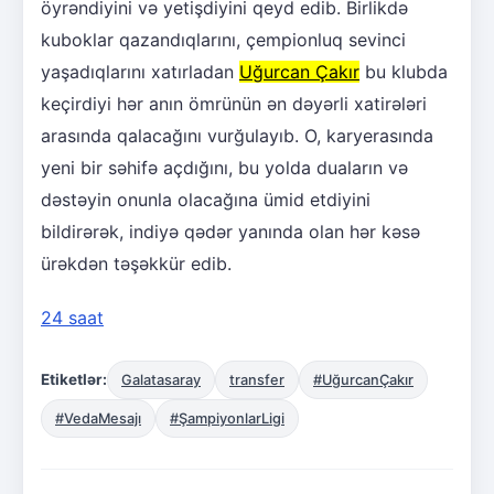
öyrəndiyini və yetişdiyini qeyd edib. Birlikdə
kuboklar qazandıqlarını, çempionluq sevinci
yaşadıqlarını xatırladan
Uğurcan Çakır
bu klubda
keçirdiyi hər anın ömrünün ən dəyərli xatirələri
arasında qalacağını vurğulayıb. O, karyerasında
yeni bir səhifə açdığını, bu yolda duaların və
dəstəyin onunla olacağına ümid etdiyini
bildirərək, indiyə qədər yanında olan hər kəsə
ürəkdən təşəkkür edib.
24 saat
Etiketlər:
Galatasaray
transfer
#UğurcanÇakır
#VedaMesajı
#ŞampiyonlarLigi