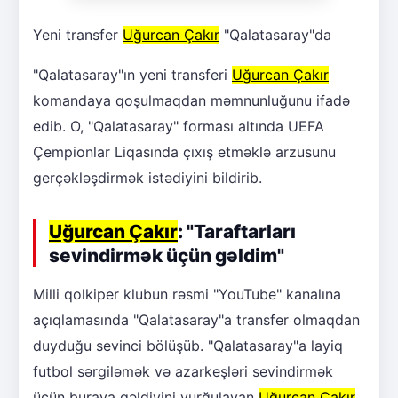
Yeni transfer
Uğurcan Çakır
"Qalatasaray"da
"Qalatasaray"ın yeni transferi
Uğurcan Çakır
komandaya qoşulmaqdan məmnunluğunu ifadə
edib. O, "Qalatasaray" forması altında UEFA
Çempionlar Liqasında çıxış etməklə arzusunu
gerçəkləşdirmək istədiyini bildirib.
Uğurcan Çakır
: "Taraftarları
sevindirmək üçün gəldim"
Milli qolkiper klubun rəsmi "YouTube" kanalına
açıqlamasında "Qalatasaray"a transfer olmaqdan
duyduğu sevinci bölüşüb. "Qalatasaray"a layiq
futbol sərgiləmək və azarkeşləri sevindirmək
üçün buraya gəldiyini vurğulayan
Uğurcan Çakır