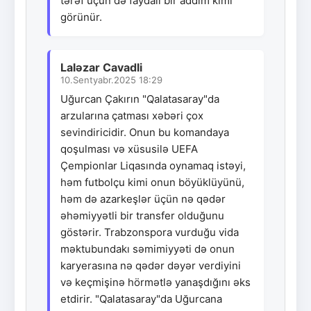
tərəf üçün də faydalı bir addım kimi
görünür.
Laləzar Cavadli
10.Sentyabr.2025 18:29
Uğurcan Çakırın "Qalatasaray"da
arzularına çatması xəbəri çox
sevindiricidir. Onun bu komandaya
qoşulması və xüsusilə UEFA
Çempionlar Liqasında oynamaq istəyi,
həm futbolçu kimi onun böyüklüyünü,
həm də azarkeşlər üçün nə qədər
əhəmiyyətli bir transfer olduğunu
göstərir. Trabzonspora vurduğu vida
məktubundakı səmimiyyəti də onun
karyerasına nə qədər dəyər verdiyini
və keçmişinə hörmətlə yanaşdığını əks
etdirir. "Qalatasaray"da Uğurcana