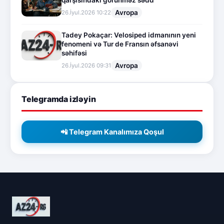
qarşısındakı görünməz sədd
Avropa
26.İyul.2026 10:22
Tadey Pokaçar: Velosiped idmanının yeni
fenomeni və Tur de Fransın əfsanəvi
səhifəsi
Avropa
26.İyul.2026 09:31
Telegramda izləyin
📲 Telegram Kanalımıza Qoşul