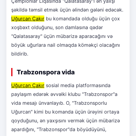
Çempionlar Liqasında "Qalatasaray"ı ən yaxşı
şəkildə təmsil etmək üçün əlindən gələni edəcək.
Uğurcan Çakır
bu komandada olduğu üçün çox
xoşbəxt olduğunu, son damlasına qədər
"Qalatasaray" üçün mübarizə aparacağını və
böyük uğurlara nail olmaqda köməkçi olacağını
bildirib.
Trabzonspora vida
Uğurcan Çakır
sosial media platformasında
paylaşım edərək əvvəlki klubu "Trabzonspor"a
vida mesajı ünvanlayıb. O, "Trabzonsporlu
Uğurcan" kimi bu komanda üçün ürəyini ortaya
qoyduğunu, ən yaxşısını vermək üçün mübarizə
apardığını, "Trabzonspor"da böyüdüyünü,