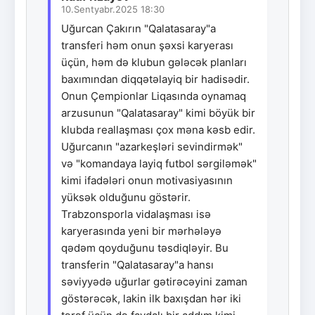
10.Sentyabr.2025 18:30
Uğurcan Çakırın "Qalatasaray"a
transferi həm onun şəxsi karyerası
üçün, həm də klubun gələcək planları
baxımından diqqətəlayiq bir hadisədir.
Onun Çempionlar Liqasında oynamaq
arzusunun "Qalatasaray" kimi böyük bir
klubda reallaşması çox məna kəsb edir.
Uğurcanın "azarkeşləri sevindirmək"
və "komandaya layiq futbol sərgiləmək"
kimi ifadələri onun motivasiyasının
yüksək olduğunu göstərir.
Trabzonsporla vidalaşması isə
karyerasında yeni bir mərhələyə
qədəm qoyduğunu təsdiqləyir. Bu
transferin "Qalatasaray"a hansı
səviyyədə uğurlar gətirəcəyini zaman
göstərəcək, lakin ilk baxışdan hər iki