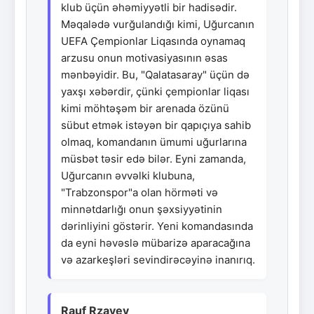
klub üçün əhəmiyyətli bir hadisədir.
Məqalədə vurğulandığı kimi, Uğurcanın
UEFA Çempionlar Liqasında oynamaq
arzusu onun motivasiyasının əsas
mənbəyidir. Bu, "Qalatasaray" üçün də
yaxşı xəbərdir, çünki çempionlar liqası
kimi möhtəşəm bir arenada özünü
sübut etmək istəyən bir qapıçıya sahib
olmaq, komandanın ümumi uğurlarına
müsbət təsir edə bilər. Eyni zamanda,
Uğurcanın əvvəlki klubuna,
"Trabzonspor"a olan hörməti və
minnətdarlığı onun şəxsiyyətinin
dərinliyini göstərir. Yeni komandasında
da eyni həvəslə mübarizə aparacağına
və azarkeşləri sevindirəcəyinə inanırıq.
Rauf Rzayev