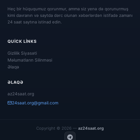
Heç bir hüququmuz qorunmur, amma siz yenə də qorunurmuş
kimi davranın və saytda dərc olunan xəbərlərdən istifadə zamanı
24 saat saytına istinad edin.
QUICK LINKS
Gizlilik Siyasəti
Məlumatların Silinməsi
Əlaqə
ƏLAQƏ
az24saat.org
24saat.org@gmail.com
Copyright © 2026 —
az24saat.org