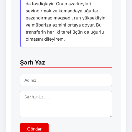
da təsdiqləyir. Onun azarkeşləri
sevindirmək və komandaya uğurlar
qazandırmaq məqsədi, ruh yüksəkliyini
və mübarizə əzmini ortaya qoyur. Bu
transferin hər iki tərəf üçün də uğurlu
olmasını diləyirəm.
Şərh Yaz
Göndər