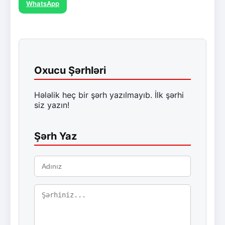
WhatsApp
Oxucu Şərhləri
Hələlik heç bir şərh yazılmayıb. İlk şərhi
siz yazın!
Şərh Yaz