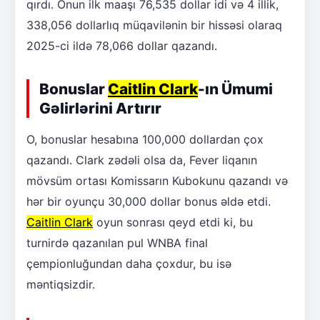
qırdı. Onun ilk maaşı 76,535 dollar idi və 4 illik,
338,056 dollarlıq müqavilənin bir hissəsi olaraq
2025-ci ildə 78,066 dollar qazandı.
Bonuslar
Caitlin Clark
-ın Ümumi
Gəlirlərini Artırır
O, bonuslar hesabına 100,000 dollardan çox
qazandı. Clark zədəli olsa da, Fever liqanın
mövsüm ortası Komissarın Kubokunu qazandı və
hər bir oyunçu 30,000 dollar bonus əldə etdi.
Caitlin Clark
oyun sonrası qeyd etdi ki, bu
turnirdə qazanılan pul WNBA final
çempionluğundan daha çoxdur, bu isə
məntiqsizdir.