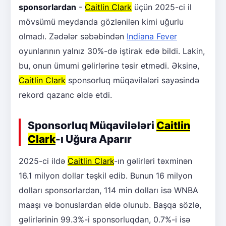
sponsorlardan
-
Caitlin Clark
üçün 2025-ci il
mövsümü meydanda gözlənilən kimi uğurlu
olmadı. Zədələr səbəbindən
Indiana Fever
oyunlarının yalnız 30%-də iştirak edə bildi. Lakin,
bu, onun ümumi gəlirlərinə təsir etmədi. Əksinə,
Caitlin Clark
sponsorluq müqavilələri sayəsində
rekord qazanc əldə etdi.
Sponsorluq Müqavilələri
Caitlin
Clark
-ı Uğura Aparır
2025-ci ildə
Caitlin Clark
-ın gəlirləri təxminən
16.1 milyon dollar təşkil edib. Bunun 16 milyon
dolları sponsorlardan, 114 min dolları isə WNBA
maaşı və bonuslardan əldə olunub. Başqa sözlə,
gəlirlərinin 99.3%-i sponsorluqdan, 0.7%-i isə