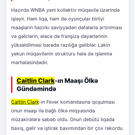
Hazırda WNBA yeni kollektiv müqavilə üzərində
işləyir. Həm liqa, həm də oyunçular birliyi
maaşların hazırkı səviyyədən dəfələrlə artırılması
və gəlirlərin, eləcə də franşiza dəyərlərinin
yüksəldilməsi barədə razılığa gəliblər. Lakin
yekun müqavilənin strukturu hələ də işlənmə
mərhələsindədir.
Caitlin Clark
-ın Maaşı Ölkə
Gündəmində
Caitlin Clark
-ın Fever komandasına qoşulması
onun maaşı ilə bağlı ölkə miqyasında
müzakirələrə səbəb oldu. Onun debütü liqada
baxış, gəlir və iştirak baxımından bir çox rekordu