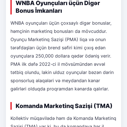
WNBA Oyunçuları üçün Digər
Bonus İmkanları
WNBA oyunçuları üçün çoxsaylı digər bonuslar,
həmçinin marketinq bonusları da mövcuddur.
Oyunçu Marketinq Sazişi (PMA) liqa və onun
tərəfdaşları üçün brend səfiri kimi çıxış edən
oyunçulara 250,000 dollara qədər ödəniş verir.
PMA ilk dəfə 2022-ci il mövsümündən əvvəl
tətbiq olundu, lakin ulduz oyunçular bəzən dərin
sponsorluq əlaqələri və meydandan kənar
gəlirləri olduqda proqramdan kənarda qalırlar.
Komanda Marketinq Sazişi (TMA)
Kollektiv müqavilədə həm də Komanda Marketinq
Sazişi (TMA) var ki, bu da komandaya hər il