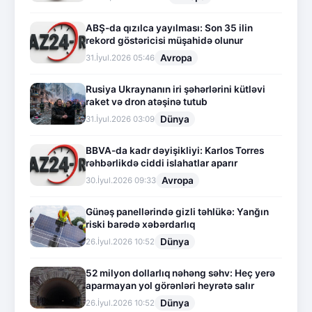
ABŞ-da qızılca yayılması: Son 35 ilin
rekord göstəricisi müşahidə olunur
Avropa
31.İyul.2026 05:46
Rusiya Ukraynanın iri şəhərlərini kütləvi
raket və dron atəşinə tutub
Dünya
31.İyul.2026 03:09
BBVA-da kadr dəyişikliyi: Karlos Torres
rəhbərlikdə ciddi islahatlar aparır
Avropa
30.İyul.2026 09:33
Günəş panellərində gizli təhlükə: Yanğın
riski barədə xəbərdarlıq
Dünya
26.İyul.2026 10:52
52 milyon dollarlıq nəhəng səhv: Heç yerə
aparmayan yol görənləri heyrətə salır
Dünya
26.İyul.2026 10:52