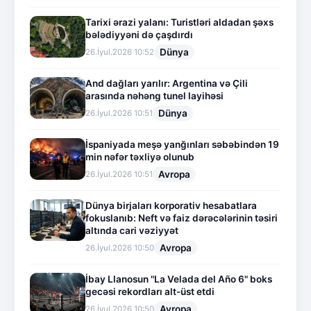
Tarixi ərazi yalanı: Turistləri aldadan şəxs
bələdiyyəni də çaşdırdı
Dünya
26.İyul.2026 10:52
And dağları yarılır: Argentina və Çili
arasında nəhəng tunel layihəsi
Dünya
26.İyul.2026 10:51
İspaniyada meşə yanğınları səbəbindən 19
min nəfər təxliyə olunub
Avropa
26.İyul.2026 10:51
Dünya birjaları korporativ hesabatlara
fokuslanıb: Neft və faiz dərəcələrinin təsiri
altında cari vəziyyət
Avropa
26.İyul.2026 10:50
İbay Llanosun "La Velada del Año 6" boks
gecəsi rekordları alt-üst etdi
Avropa
26.İyul.2026 10:50