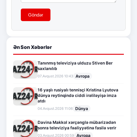
Göndər
Ən Son Xəbərlər
Tanınmış televiziya ulduzu Stiven Ber
saxlanılıb
Avropa
07.Avqust.2026 10:43
16 yaşlı rusiyalı tennisçi Kristina Lyutova
dünya reytinqində ciddi irəliləyişə imza
atdı
Dünya
04.Avqust.2026 11:06
Davina Makkol xərçənglə mübarizədən
sonra televiziya fəaliyyətinə fasilə verir
Avropa
03.Avqust.2026 00:59