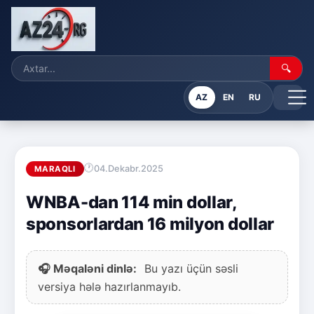
🔍
AZ
EN
RU
04.Dekabr.2025
MARAQLI
WNBA-dan 114 min dollar,
sponsorlardan 16 milyon dollar
🎧 Məqaləni dinlə:
Bu yazı üçün səsli
versiya hələ hazırlanmayıb.