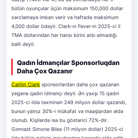
bütün oyunçular üçün maksimum 150,000 dollar
xərcləməyə imkan verir və həftədə maksimum
4,000 dollar ödəyir. Clark-ın Fever-in 2025-ci il
TMA dollarından hər hansı birini alıb-almadığı
bəlli deyil.
Qadın İdmançılar Sponsorluqdan
Daha Çox Qazanır
Caitlin Clark
sponsorlardan daha çox qazanan
yeganə qadın idmançı deyil. Ən yaxşı 15 qadın
2025-ci ildə təxminən 249 milyon dollar qazanıb,
bunun yalnız 30%-i mükafat və maaşlardan əldə
olunub. Kişilərdə isə bu göstərici 72%-dir.
Gimnast Simone Biles (11 milyon dollar) 2025-ci