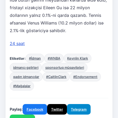
ildə bütün gəlirini meydandan kənarda əldə edib,
fristayl xizəkçisi Eileen Gu isə 22 milyon
dollarının yalnız 0.1%-ni qarda qazanıb. Tennis
əfsanəsi Venus Williams (10.2 milyon dollar) isə
2.1%-lik göstəriciyə sahibdir.
24 saat
Etiketlər:
#İdman
#WNBA
Keynlin Klark
idmançı gəlirləri
sponsorluq müqavilələri
qadın idmançılar
#CaitlinClark
#Endorsement
#Mağalalar
Paylaş:
Facebook
Twitter
Telegram