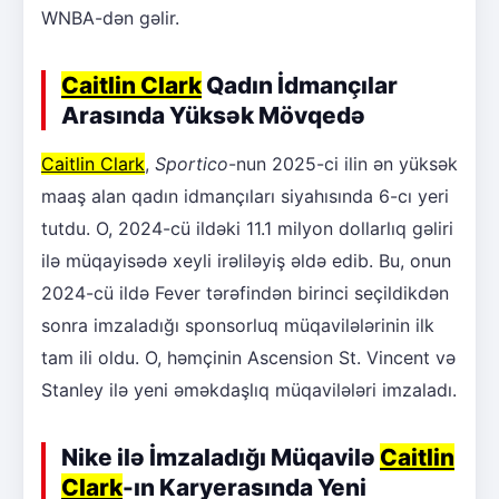
WNBA-dən gəlir.
Caitlin Clark
Qadın İdmançılar
Arasında Yüksək Mövqedə
Caitlin Clark
,
Sportico
-nun 2025-ci ilin ən yüksək
maaş alan qadın idmançıları siyahısında 6-cı yeri
tutdu. O, 2024-cü ildəki 11.1 milyon dollarlıq gəliri
ilə müqayisədə xeyli irəliləyiş əldə edib. Bu, onun
2024-cü ildə Fever tərəfindən birinci seçildikdən
sonra imzaladığı sponsorluq müqavilələrinin ilk
tam ili oldu. O, həmçinin Ascension St. Vincent və
Stanley ilə yeni əməkdaşlıq müqavilələri imzaladı.
Nike ilə İmzaladığı Müqavilə
Caitlin
Clark
-ın Karyerasında Yeni