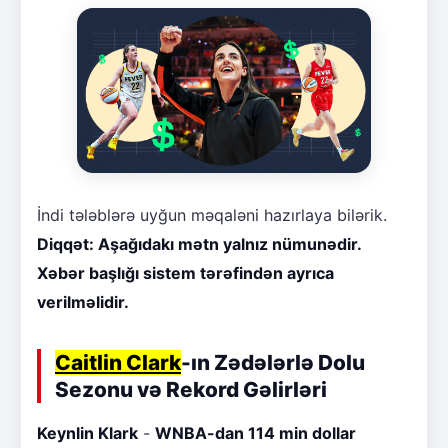
İndi tələblərə uyğun məqaləni hazırlaya bilərik.
Diqqət: Aşağıdakı mətn yalnız nümunədir.
Xəbər başlığı sistem tərəfindən ayrıca
verilməlidir.
Caitlin Clark
-ın Zədələrlə Dolu
Sezonu və Rekord Gəlirləri
Keynlin Klark
-
WNBA-dan 114 min dollar