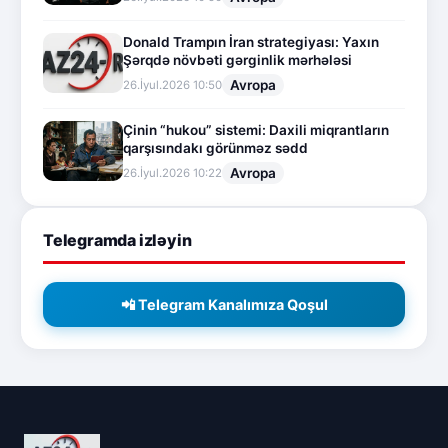
Donald Trampın İran strategiyası: Yaxın
Şərqdə növbəti gərginlik mərhələsi
Avropa
26.İyul.2026 10:50
Çinin “hukou” sistemi: Daxili miqrantların
qarşısındakı görünməz sədd
Avropa
26.İyul.2026 10:22
Telegramda izləyin
📲 Telegram Kanalımıza Qoşul