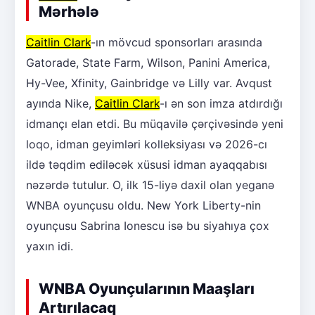
Mərhələ
Caitlin Clark
-ın mövcud sponsorları arasında
Gatorade, State Farm, Wilson, Panini America,
Hy-Vee, Xfinity, Gainbridge və Lilly var. Avqust
ayında Nike,
Caitlin Clark
-ı ən son imza atdırdığı
idmançı elan etdi. Bu müqavilə çərçivəsində yeni
loqo, idman geyimləri kolleksiyası və 2026-cı
ildə təqdim ediləcək xüsusi idman ayaqqabısı
nəzərdə tutulur. O, ilk 15-liyə daxil olan yeganə
WNBA oyunçusu oldu. New York Liberty-nin
oyunçusu Sabrina Ionescu isə bu siyahıya çox
yaxın idi.
WNBA Oyunçularının Maaşları
Artırılacaq