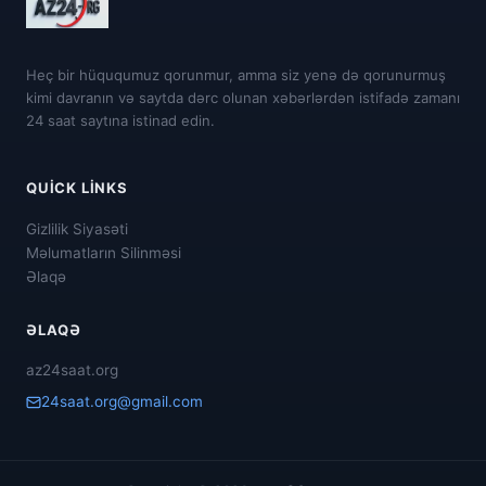
Heç bir hüququmuz qorunmur, amma siz yenə də qorunurmuş
kimi davranın və saytda dərc olunan xəbərlərdən istifadə zamanı
24 saat saytına istinad edin.
QUICK LINKS
Gizlilik Siyasəti
Məlumatların Silinməsi
Əlaqə
ƏLAQƏ
az24saat.org
24saat.org@gmail.com