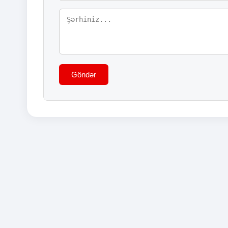
Göndər