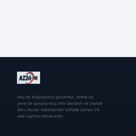
Heç bir hüququmuz qorunmur, amma siz
yenə də qorunurmuş kimi davranın və saytda
dərc olunan xəbərlərdən istifadə zamanı 24
saat saytına istinad edin.