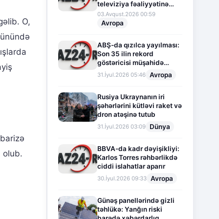
televiziya fəaliyyətinə
fasilə verir
03.Avqust.2026 00:59
əlib. O,
Avropa
 günündə
ABŞ-da qızılca yayılması:
ışlarda
Son 35 ilin rekord
göstəricisi müşahidə
ayiş
olunur
Avropa
31.İyul.2026 05:46
Rusiya Ukraynanın iri
şəhərlərini kütləvi raket və
dron atəşinə tutub
Dünya
31.İyul.2026 03:09
übarizə
BBVA-da kadr dəyişikliyi:
 olub.
Karlos Torres rəhbərlikdə
ciddi islahatlar aparır
Avropa
30.İyul.2026 09:33
Günəş panellərində gizli
təhlükə: Yanğın riski
barədə xəbərdarlıq