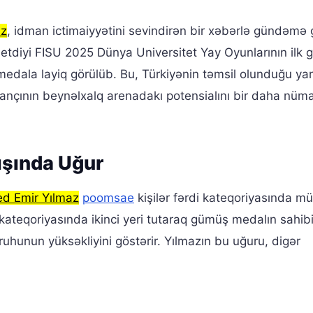
az
, idman ictimaiyyətini sevindirən bir xəbərlə gündəmə g
 etdiyi FISU 2025 Dünya Universitet Yay Oyunlarının ilk
ala layiq görülüb. Bu, Türkiyənin təmsil olunduğu yar
mançının beynəlxalq arenadakı potensialını bir daha nüm
ışında Uğur
 Emir Yılmaz
poomsae
kişilər fərdi kateqoriyasında m
 kateqoriyasında ikinci yeri tutaraq gümüş medalın sahibi
 ruhunun yüksəkliyini göstərir. Yılmazın bu uğuru, digər