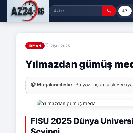
🔍
AZ
17.İyul.2025
İDMAN
Yılmazdan gümüş med
🎧 Məqaləni dinlə:
Bu yazı üçün səsli versiya
FISU 2025 Dünya Univers
Sevinci