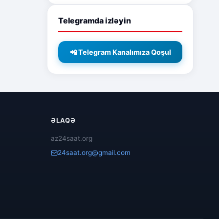
Telegramda izləyin
📲 Telegram Kanalımıza Qoşul
ƏLAQƏ
az24saat.org
24saat.org@gmail.com