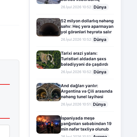
Dünya
26.İyul.2026 10:52
52 milyon dollarlıq nəhəng
səhv: Heç yerə aparmayan
yol görənləri heyrətə salır
Dünya
26.İyul.2026 10:52
Tarixi ərazi yalanı:
Turistləri aldadan şəxs
bələdiyyəni də çaşdırdı
Dünya
26.İyul.2026 10:52
And dağları yarılır:
Argentina və Çili arasında
nəhəng tunel layihəsi
Dünya
26.İyul.2026 10:51
İspaniyada meşə
yanğınları səbəbindən 19
min nəfər təxliyə olunub
Avropa
26.İyul.2026 10:51