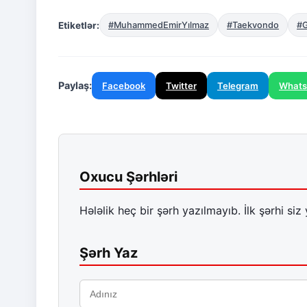
Etiketlər:
#MuhammedEmirYılmaz
#Taekvondo
#
Paylaş:
Facebook
Twitter
Telegram
What
Oxucu Şərhləri
Hələlik heç bir şərh yazılmayıb. İlk şərhi siz 
Şərh Yaz