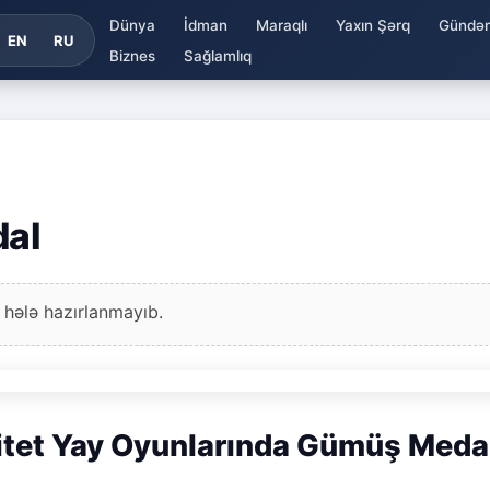
Dünya
İdman
Maraqlı
Yaxın Şərq
Gündə
EN
RU
Biznes
Sağlamlıq
al
 hələ hazırlanmayıb.
itet Yay Oyunlarında Gümüş Meda