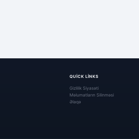
QUICK LINKS
Gizlilik Siyasəti
Məlumatların Silinməsi
Əlaqə