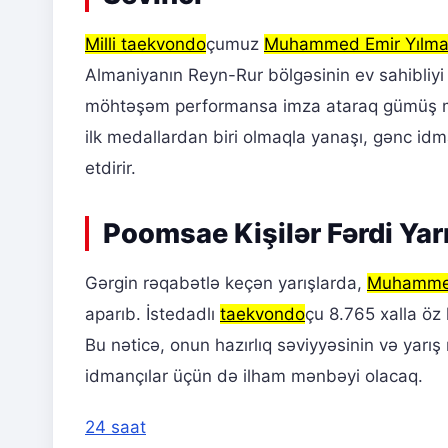
Milli taekvondo
çumuz
Muhammed Emir Yılm
Almaniyanın Reyn-Rur bölgəsinin ev sahibliyi
möhtəşəm performansa imza ataraq gümüş med
ilk medallardan biri olmaqla yanaşı, gənc id
etdirir.
Poomsae Kişilər Fərdi Yar
Gərgin rəqabətlə keçən yarışlarda,
Muhammed
aparıb. İstedadlı
taekvondo
çu 8.765 xalla öz
Bu nəticə, onun hazırlıq səviyyəsinin və yarış
idmançılar üçün də ilham mənbəyi olacaq.
24 saat