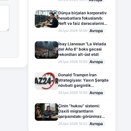
Dünya birjaları korporativ
hesabatlara fokuslanıb:
Neft və faiz dərəcələrinin
təsiri altında cari vəziyyət
Avropa
26.İyul.2026 10:50
İbay Llanosun "La Velada
del Año 6" boks gecəsi
rekordları alt-üst etdi
Avropa
26.İyul.2026 10:50
Donald Trampın İran
strategiyası: Yaxın Şərqdə
növbəti gərginlik
mərhələsi
Avropa
26.İyul.2026 10:50
Çinin “hukou” sistemi:
Daxili miqrantların
qarşısındakı görünməz
sədd
Avropa
26.İyul.2026 10:22