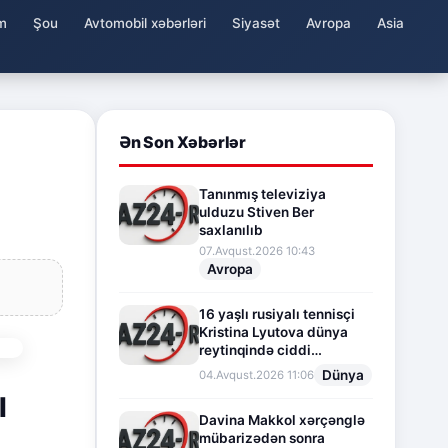
m
Şou
Avtomobil xəbərləri
Siyasət
Avropa
Asia
Ən Son Xəbərlər
Tanınmış televiziya
ulduzu Stiven Ber
saxlanılıb
07.Avqust.2026 10:43
Avropa
16 yaşlı rusiyalı tennisçi
Kristina Lyutova dünya
reytinqində ciddi
irəliləyişə imza atdı
Dünya
04.Avqust.2026 11:06
l
Davina Makkol xərçənglə
mübarizədən sonra