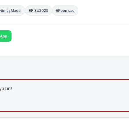
GümüşMedal
#FISU2025
#Poomsae
sApp
yazın!