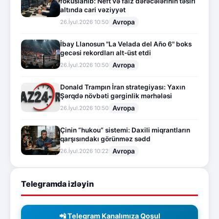
fokuslanıb: Neft və faiz dərəcələrinin təsiri
altında cari vəziyyət
Avropa
26.İyul.2026 10:50
İbay Llanosun "La Velada del Año 6" boks
gecəsi rekordları alt-üst etdi
Avropa
26.İyul.2026 10:50
Donald Trampın İran strategiyası: Yaxın
Şərqdə növbəti gərginlik mərhələsi
Avropa
26.İyul.2026 10:50
Çinin “hukou” sistemi: Daxili miqrantların
qarşısındakı görünməz sədd
Avropa
26.İyul.2026 10:22
Telegramda izləyin
📲 Telegram Kanalımıza Qoşul