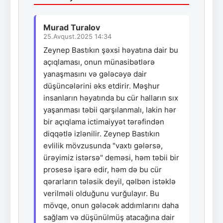
Murad Turalov
25.Avqust.2025 14:34
Zeynep Bastıkın şəxsi həyatına dair bu
açıqlaması, onun münasibətlərə
yanaşmasını və gələcəyə dair
düşüncələrini əks etdirir. Məşhur
insanların həyatında bu cür halların sıx
yaşanması təbii qarşılanmalı, lakin hər
bir açıqlama ictimaiyyət tərəfindən
diqqətlə izlənilir. Zeynep Bastıkın
evlilik mövzusunda "vaxtı gələrsə,
ürəyimiz istərsə" deməsi, həm təbii bir
prosesə işarə edir, həm də bu cür
qərarların tələsik deyil, qəlbən istəklə
verilməli olduğunu vurğulayır. Bu
mövqe, onun gələcək addımlarını daha
sağlam və düşünülmüş atacağına dair