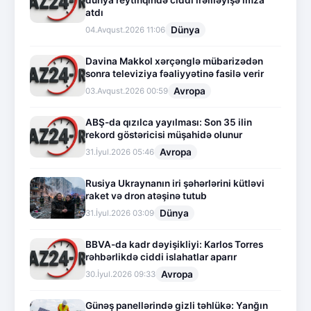
dünya reytinqində ciddi irəliləyişə imza
atdı
Dünya
04.Avqust.2026 11:06
Davina Makkol xərçənglə mübarizədən
sonra televiziya fəaliyyətinə fasilə verir
Avropa
03.Avqust.2026 00:59
ABŞ-da qızılca yayılması: Son 35 ilin
rekord göstəricisi müşahidə olunur
Avropa
31.İyul.2026 05:46
Rusiya Ukraynanın iri şəhərlərini kütləvi
raket və dron atəşinə tutub
Dünya
31.İyul.2026 03:09
BBVA-da kadr dəyişikliyi: Karlos Torres
rəhbərlikdə ciddi islahatlar aparır
Avropa
30.İyul.2026 09:33
Günəş panellərində gizli təhlükə: Yanğın