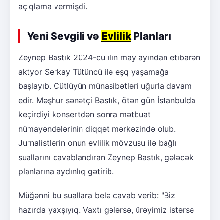
açıqlama vermişdi.
Yeni Sevgili və
Evlilik
Planları
Zeynep Bastık 2024-cü ilin may ayından etibarən
aktyor Serkay Tütüncü ilə eşq yaşamağa
başlayıb. Cütlüyün münasibətləri uğurla davam
edir. Məşhur sənətçi Bastık, ötən gün İstanbulda
keçirdiyi konsertdən sonra mətbuat
nümayəndələrinin diqqət mərkəzində olub.
Jurnalistlərin onun evlilik mövzusu ilə bağlı
suallarını cavablandıran Zeynep Bastık, gələcək
planlarına aydınlıq gətirib.
Müğənni bu suallara belə cavab verib: "Biz
hazırda yaxşıyıq. Vaxtı gələrsə, ürəyimiz istərsə