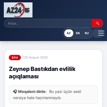
🔍
AZ
EN
RU
25.Avqust.2025
ŞOU
Zeynep Bastıkdan evlilik
açıqlaması
🎧 Məqaləni dinlə:
Bu yazı üçün səsli
versiya hələ hazırlanmayıb.