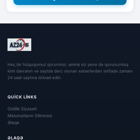
Heç bir hüququmuz qorunmur, amma siz yenə də qorunurmuş
kimi davranın və saytda dərc olunan xəbərlərdən istifadə zamanı
24 saat saytına istinad edin.
QUICK LINKS
Gizlilik Siyasəti
Məlumatların Silinməsi
Əlaqə
ƏLAQƏ