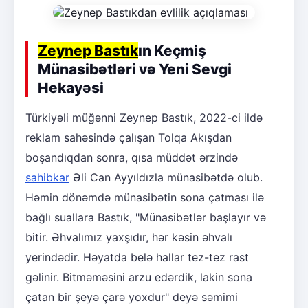
Zeynep Bastık
ın Keçmiş
Münasibətləri və Yeni Sevgi
Hekayəsi
Türkiyəli müğənni Zeynep Bastık, 2022-ci ildə
reklam sahəsində çalışan Tolqa Akışdan
boşandıqdan sonra, qısa müddət ərzində
sahibkar
Əli Can Ayyıldızla münasibətdə olub.
Həmin dönəmdə münasibətin sona çatması ilə
bağlı suallara Bastık, "Münasibətlər başlayır və
bitir. Əhvalımız yaxşıdır, hər kəsin əhvalı
yerindədir. Həyatda belə hallar tez-tez rast
gəlinir. Bitməməsini arzu edərdik, lakin sona
çatan bir şeyə çarə yoxdur" deyə səmimi