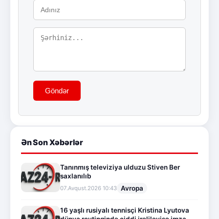
Göndər
Ən Son Xəbərlər
Tanınmış televiziya ulduzu Stiven Ber
saxlanılıb
Avropa
07.Avqust.2026 10:43
16 yaşlı rusiyalı tennisçi Kristina Lyutova