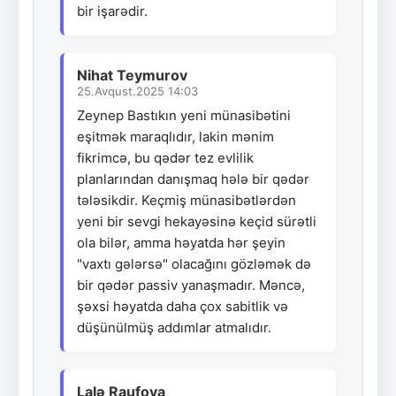
bir işarədir.
Nihat Teymurov
25.Avqust.2025 14:03
Zeynep Bastıkın yeni münasibətini
eşitmək maraqlıdır, lakin mənim
fikrimcə, bu qədər tez evlilik
planlarından danışmaq hələ bir qədər
tələsikdir. Keçmiş münasibətlərdən
yeni bir sevgi hekayəsinə keçid sürətli
ola bilər, amma həyatda hər şeyin
"vaxtı gələrsə" olacağını gözləmək də
bir qədər passiv yanaşmadır. Məncə,
şəxsi həyatda daha çox sabitlik və
düşünülmüş addımlar atmalıdır.
Lalə Raufova