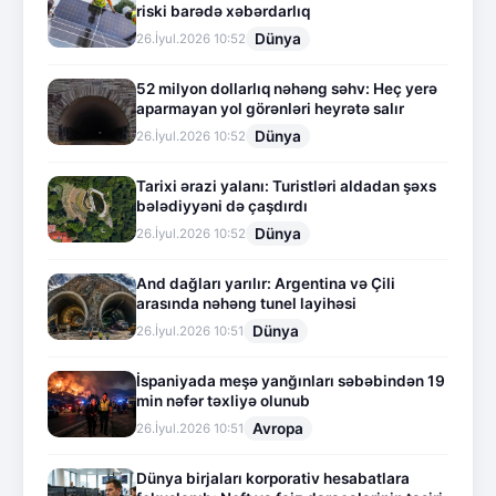
riski barədə xəbərdarlıq
Dünya
26.İyul.2026 10:52
52 milyon dollarlıq nəhəng səhv: Heç yerə
aparmayan yol görənləri heyrətə salır
Dünya
26.İyul.2026 10:52
Tarixi ərazi yalanı: Turistləri aldadan şəxs
bələdiyyəni də çaşdırdı
Dünya
26.İyul.2026 10:52
And dağları yarılır: Argentina və Çili
arasında nəhəng tunel layihəsi
Dünya
26.İyul.2026 10:51
İspaniyada meşə yanğınları səbəbindən 19
min nəfər təxliyə olunub
Avropa
26.İyul.2026 10:51
Dünya birjaları korporativ hesabatlara