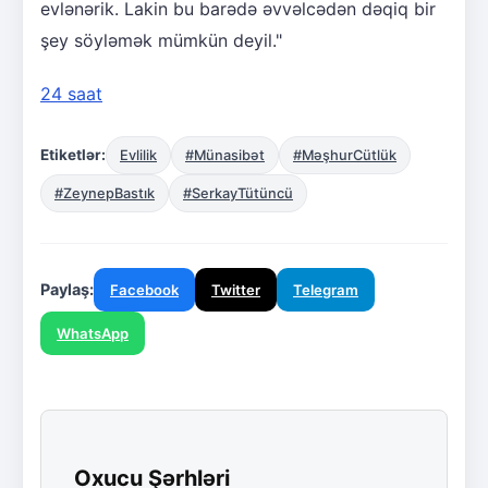
evlənərik. Lakin bu barədə əvvəlcədən dəqiq bir
şey söyləmək mümkün deyil."
24 saat
Etiketlər:
Evlilik
#Münasibət
#MəşhurCütlük
#ZeynepBastık
#SerkayTütüncü
Paylaş:
Facebook
Twitter
Telegram
WhatsApp
Oxucu Şərhləri