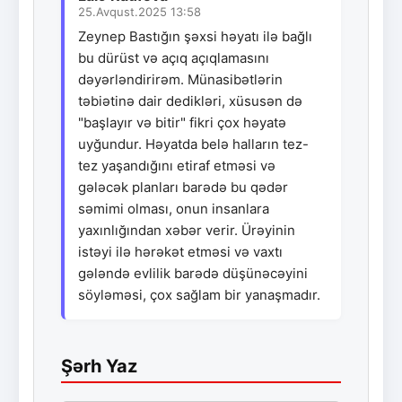
25.Avqust.2025 13:58
Zeynep Bastığın şəxsi həyatı ilə bağlı
bu dürüst və açıq açıqlamasını
dəyərləndirirəm. Münasibətlərin
təbiətinə dair dedikləri, xüsusən də
"başlayır və bitir" fikri çox həyatə
uyğundur. Həyatda belə halların tez-
tez yaşandığını etiraf etməsi və
gələcək planları barədə bu qədər
səmimi olması, onun insanlara
yaxınlığından xəbər verir. Ürəyinin
istəyi ilə hərəkət etməsi və vaxtı
gələndə evlilik barədə düşünəcəyini
söyləməsi, çox sağlam bir yanaşmadır.
Şərh Yaz