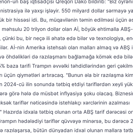
n-un baş iqtisadçısı Qreqori Dako bildirib: "Biz öyrənir
trasiya ilə yaxşı işləyir. 550 milyard dollar sərmayə y
ük bir hissəsi idi. Bu, müqavilənin təmin edilməsi üçün ə
li məhsulu 20 trilyon dollar olan Aİ, böyük ehtimalla ABŞ
çünki bu, bir neçə ili əhatə edə bilər və texnologiya, ene
ilər. Aİ-nin Amerika istehsalı olan malları almaq və ABŞ i
avə öhdəlikləri də razılaşmanı bağlamağa kömək edə bilə
5% baza tarifi Trampın əvvəlki təhdidlərindən geri çəkilm
rı üçün qiymətləri artıracaq. "Bunun əla bir razılaşma kim
024-cü ilin sonunda tətbiq etdiyi tariflərdən xeyli yük
lərə görə hələ də müsbət inflyasiya şoku olacaq. Biznesi
ksək tariflər nəticəsində istehlakçı xərclərinin azalması
" Hazırda idxala tətbiq olunan orta ABŞ tarif dərəcəsi o
 Trampın hədələdiyi tariflər qüvvəyə minərsə, bu dərəcə
nə razılaşarsa, bütün dünyadan idxal olunan mallara tətb