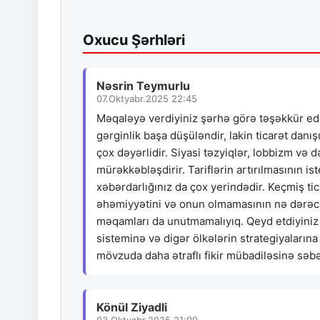
Oxucu Şərhləri
Nəsrin Teymurlu
07.Oktyabr.2025 22:45
Məqaləyə verdiyiniz şərhə görə təşəkkür edir
gərginlik başa düşüləndir, lakin ticarət danışı
çox dəyərlidir. Siyasi təzyiqlər, lobbizm və d
mürəkkəbləşdirir. Tariflərin artırılmasının is
xəbərdarlığınız da çox yerindədir. Keçmiş ti
əhəmiyyətini və onun olmamasının nə dərəcəd
məqamları da unutmamalıyıq. Qeyd etdiyiniz s
sisteminə və digər ölkələrin strategiyalarına
mövzuda daha ətraflı fikir mübadiləsinə səb
Könül Ziyadli