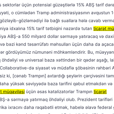
as sektorlar üçün potensial güzəştlərlə 15% ABŞ tarif dər
vəziyyəti, o cümlədən Tramp administrasiyasının avqustun 1
özləyib-gözləmədiyi ilə bağlı suallara hələ cavab verm
iya idxalına 15% tarif tətbiqini nəzərdə tutan
ticarət mü
niya ABŞ-a 550 milyard dollar sərmayə yatıracaq və daxil
 və bəzi kənd təsərrüfatı məhsulları üçün daha da açac
qədər gördüyümüz nümunəni möhkəmləndirir. Bu, müəyyən
q öhdəliyi və universal baza xəttindən bir qədər aşağı, la
 Collaborative-də siyasət və müdafiə şöbəsinin rəhbəri 
iz ki, [cənab Trampın] axtardığı şeylərin çərçivəsini təm
daha yüksək səviyyədə baza tarifini qəbul etməkdən və
t müqaviləsi
üçün əsas katalizatorlar Trampın
ticarət
BŞ-a sərmayə yatırmaq öhdəliyi olub. Prezident tarifləri
ika ixracını daha rəqabətli etmək, habelə əlavə federal g