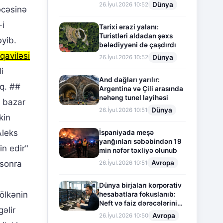
Dünya
26.İyul.2026 10:52
əcəsinə
-i
Tarixi ərazi yalanı:
Turistləri aldadan şəxs
əyib.
bələdiyyəni də çaşdırdı
qaviləsi
Dünya
26.İyul.2026 10:52
i
And dağları yarılır:
aq. ##
Argentina və Çili arasında
nəhəng tunel layihəsi
 bazar
Dünya
26.İyul.2026 10:51
kin
Aleks
İspaniyada meşə
yanğınları səbəbindən 19
in edir"
min nəfər təxliyə olunub
Avropa
 sonra
26.İyul.2026 10:51
Dünya birjaları korporativ
 ölkənin
hesabatlara fokuslanıb:
Neft və faiz dərəcələrinin
əlir
təsiri altında cari vəziyyət
Avropa
26.İyul.2026 10:50