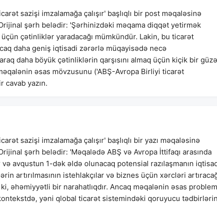
icarət sazişi imzalamağa çalışır' başlıqlı bir post məqaləsinə
 Orijinal şərh belədir: 'Şərhinizdəki məqama diqqət yetirmək
r üçün çətinliklər yaradacağı mümkündür. Lakin, bu ticarət
acaq daha geniş iqtisadi zərərlə müqayisədə necə
araq daha böyük çətinliklərin qarşısını almaq üçün kiçik bir güz
 məqalənin əsas mövzusunu ('ABŞ-Avropa Birliyi ticarət
r cavab yazın.
carət sazişi imzalamağa çalışır' başlıqlı bir yazı məqaləsinə
Orijinal şərh belədir: 'Məqalədə ABŞ və Avropa İttifaqı arasında
r və avqustun 1-dək əldə olunacaq potensial razılaşmanın iqtisad
riflərin artırılmasının istehlakçılar və biznes üçün xərcləri artıraca
 ki, əhəmiyyətli bir narahatlıqdır. Ancaq məqalənin əsas problem
kontekstdə, yəni qlobal ticarət sistemindəki qoruyucu tədbirləri