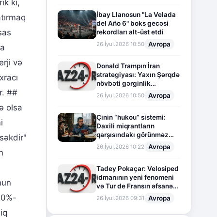
ik ki,
İbay Llanosun "La Velada
atırmaq
del Año 6" boks gecəsi
sas
rekordları alt-üst etdi
Avropa
26.İyul.2026 10:50
-a
rji və
Donald Trampın İran
strategiyası: Yaxın Şərqdə
xracı
növbəti gərginlik
r. ##
mərhələsi
Avropa
26.İyul.2026 10:50
ə olsa
Çinin “hukou” sistemi:
i
Daxili miqrantların
qarşısındakı görünməz
səkdir"
sədd
Avropa
26.İyul.2026 10:22
n
Tadey Pokaçar: Velosiped
idmanının yeni fenomeni
nun
və Tur de Fransın əfsanəvi
səhifəsi
 20%-
Avropa
26.İyul.2026 09:31
iq