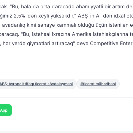
ək. "Bu, hələ də orta dərəcədə əhəmiyyətli bir artım d
ığımız 2,5%-dən xeyli yüksəkdir." ABŞ-ın Aİ-dən idxal etd
ə avadanlıq kimi sənaye xammalı olduğu üçün istənilən ə
racaq. "Bu, istehsal ixracına Amerika istehlakçılarına t
u, hər yerdə qiymətləri artıracaq" deyə Competitive Enter
ABŞ-Avropa İttifaqı ticarət sövdələşməsi
#ticarət müharibəsi
sApp