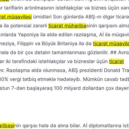
r tariflərin artırılmasının istehlakçılar və biznes üçün xərc
rət müqaviləsi
ümidləri Son günlərdə ABŞ-ın digər ticarə
a ilə potensial zərərli
ticarət müharibə
sinin qarşısını al
yaxınlarda Yaponiya ilə əldə edilən razılaşma, Aİ ilə müqav
eziya, Filippin və Böyük Britaniya ilə də
ticarət müqavil
n hələ də bir çox detalın tamamlanması gözlənilir. ## Avr
ər iki tərəfindəki istehlakçılar və bizneslər üçün
ticarət
yır. Razılaşma əldə olunmasa, ABŞ prezidenti Donald Tr
 30% vergi tətbiq etməklə hədələyib. Mümkün cavab tədbi
ustun 7-dən başlayaraq 100 milyard dollardan çox dəyər
aribəsi
nin qarşısı hələ də alına bilər. Aİ diplomatlarına i