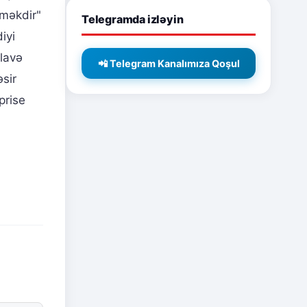
eməkdir"
Telegramda izləyin
iyi
lavə
📲 Telegram Kanalımıza Qoşul
əsir
prise