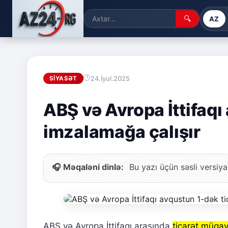
🔍
AZ
24.İyul.2025
SIYASƏT
ABŞ və Avropa İttifaqı
imzalamağa çalışır
🎧 Məqaləni dinlə:
Bu yazı üçün səsli versiya
ABŞ və Avropa İttifaqı arasında
ticarət müqav