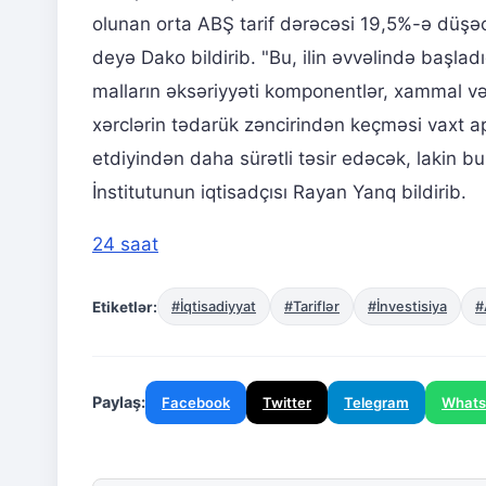
olunan orta ABŞ tarif dərəcəsi 19,5%-ə düşəc
deyə Dako bildirib. "Bu, ilin əvvəlində başlad
malların əksəriyyəti komponentlər, xammal v
xərclərin tədarük zəncirindən keçməsi vaxt apa
etdiyindən daha sürətli təsir edəcək, lakin b
İnstitutunun iqtisadçısı Rayan Yanq bildirib.
24 saat
Etiketlər:
#İqtisadiyyat
#Tariflər
#İnvestisiya
#
Paylaş:
Facebook
Twitter
Telegram
What