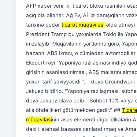
AFP xəbər verir ki, ticarət bloku rəsmiləri əs
açıq ola bilərlər. Ağ Ev, Aİ ilə danışıqların 
tarixinə qədər
ticarət müqaviləsi
əldə etməyi g
Prezident Tramp bu yaxınlarda Tokio ilə Yapon
imzalayıb. Müqavilənin şərtlərinə görə, Yapo
bazarını ABŞ ixracı, o cümlədən avtomobillər
Ekspert rəyi "Yaponiya razılaşması indiyə 
girişinin asanlaşdırılması, ABŞ mallarını alma
yuxarı tarif səviyyəsidir", - deyə Groundwork
Jakuez bildirib. "Yaponiya razılaşması, şübhəs
deyə Jakuez əlavə edib. "Söhbət 10% və ya 
alış öhdəlikləri götürməkdən gedir." ##
Ticarə
müqaviləsi
nin əsas elementi digər ölkələrin A
daxili istehsal bazasını canlandırmaq və Amer