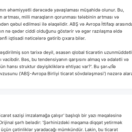
asının əhəmiyyətli dərəcədə yavaşlaması müşahidə olunur. Bu,
ın artması, milli maraqların qorunması tələbinin artması və
ndən qəbul edilməsi ilə əlaqəlidir. ABŞ və Avropa İttifaqı arasınd
nın nə qədər ciddi olduğunu göstərir və əgər razılaşma əldə
iqtisadi nəticələrə gətirib çıxara bilər.
əşdirilmiş son tarixə deyil, əsasən qlobal ticarətin uzunmüddətl
 vacibdir. Bəs, bu tendensiyanın qarşısını almaq və ədalətli və
ün hansı struktur dəyişikliklərə ehtiyac var?'. Bu şərഹിə
zusunu ('ABŞ-Avropa Birliyi ticarət sövdələşməsi') nəzərə alar
carət sazişi imzalamağa çalışır' başlıqlı bir yazı məqaləsinə
 Orijinal şərh belədir: 'Şərhinizdəki məqama diqqət yetirmək
r üçün çətinliklər yaradacağı mümkündür. Lakin, bu ticarət