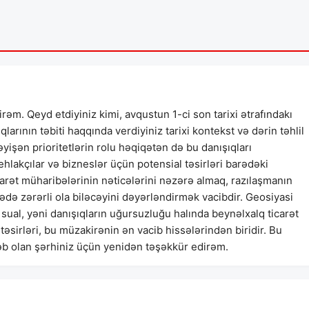
əm. Qeyd etdiyiniz kimi, avqustun 1-ci son tarixi ətrafındakı
qlarının təbiti haqqında verdiyiniz tarixi kontekst və dərin təhlil
əyişən prioritetlərin rolu həqiqətən də bu danışıqları
tehlakçılar və bizneslər üçün potensial təsirləri barədəki
carət müharibələrinin nəticələrini nəzərə almaq, razılaşmanın
ə zərərli ola biləcəyini dəyərləndirmək vacibdir. Geosiyasi
ual, yəni danışıqların uğursuzluğu halında beynəlxalq ticarət
 təsirləri, bu müzakirənin ən vacib hissələrindən biridir. Bu
əb olan şərhiniz üçün yenidən təşəkkür edirəm.