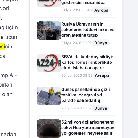
göstəricisi müşahidə
ləri
olunur
Avropa
31.İyul.2026 05:46
t
Rusiya Ukraynanın iri
maq üçün
şəhərlərini kütləvi raket və
dron atəşinə tutub
ilə üçün
Dünya
31.İyul.2026 03:09
əsi
nin
opa
BBVA-da kadr dəyişikliyi:
Karlos Torres rəhbərlikdə
ciddi islahatlar aparır
amp Aİ-
Avropa
30.İyul.2026 09:33
rləri
Günəş panellərində gizli
i olan
təhlükə: Yanğın riski
barədə xəbərdarlıq
Dünya
26.İyul.2026 10:52
52 milyon dollarlıq nəhəng
səhv: Heç yerə aparmayan
yol görənləri heyrətə salır
stinadən