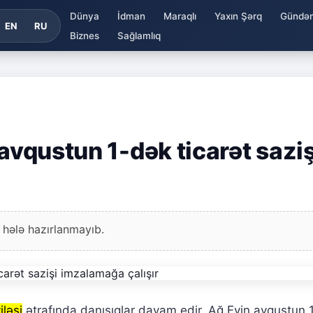
Dünya
İdman
Maraqlı
Yaxın Şərq
Gündə
EN
RU
Biznes
Sağlamlıq
 avqustun 1-dək ticarət saziş
 hələ hazırlanmayıb.
iləsi
ətrafında danışıqlar davam edir. Ağ Evin avqustun 