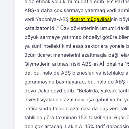
əldə etmək yolu kimi müdafiə edib. EY Partheno
ABŞ-a daha çox sərmayə yatırmaq vədi adminis
vədi Yaponiya-ABŞ
ticarət müqaviləsi
nin böy
katalizator idi." Üzv dövlətlərinin ümumi daxi
böyük sərmayə yatırmaq öhdəliyi götürə bilər, 
ya süni intellekt kimi əsas sektorlara yönələ b
üçün ticarət maneələrini azaltmaqla bağlı əl
Qiymətlərin artması riski ABŞ-ın Aİ idxalına 1
da, bu, hələ də ABŞ biznesləri və istehlakçıla
görünməsinə baxmayaraq, bu, hələ də ABŞ-ın 2
deyə Dako qeyd edib. "Beləliklə, yüksək tarif
investisiyalarının azalması, işə qəbul və bu yü
nəticəsində tələbin azalması da baş verəcək.
təhlilinə görə təxminən 15% təşkil edir. Əgər
dən çox artacaq. Lakin Aİ 15% tarif dərəcəsi