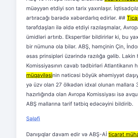
müəyyən etdiyi son tarix yaxınlaşır. İqtisadçıla
artıracağı barədə xəbərdarlıq edirlər. ##
Tica
tərəfdaşları ilə əldə etdiyi razılaşmalar, Avrop
ümidləri artırıb. Ekspertlər bildirirlər ki, bu 
bir nümunə ola bilər. ABŞ, həmçinin Çin, İndon
əsas prinsipləri üzərində razılığa gəlib. Laki
Komissiyasının cavab tədbirləri Atlantikanın h
müqaviləsi
nin nəticəsi böyük əhəmiyyət daşı
yə üzv olan 27 ölkədən idxal olunan mallara
hazırlığında olan Avropa Komissiyası isə avq
ABŞ mallarına tarif tətbiq edəcəyini bildirib.
Sələfi
Danışıqlar davam edir və ABŞ-Aİ
ticarət müh