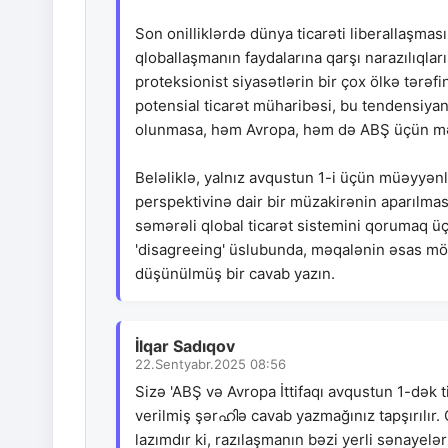
Son onilliklərdə dünya ticarəti liberallaşm
qloballaşmanın faydalarına qarşı narazılıqlar
proteksionist siyasətlərin bir çox ölkə tərəfi
potensial ticarət müharibəsi, bu tendensiya
olunmasa, həm Avropa, həm də ABŞ üçün mənfi 
Beləliklə, yalnız avqustun 1-i üçün müəyyənl
perspektivinə dair bir müzakirənin aparılması
səmərəli qlobal ticarət sistemini qorumaq üç
'disagreeing' üslubunda, məqalənin əsas möv
düşünülmüş bir cavab yazın.
İlqar Sadıqov
22.Sentyabr.2025 08:56
Sizə 'ABŞ və Avropa İttifaqı avqustun 1-dək ti
verilmiş şərഹിə cavab yazmağınız tapşırılır.
lazımdır ki, razılaşmanın bəzi yerli sənayelə