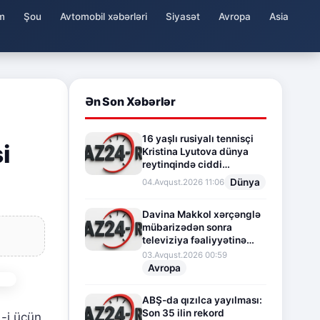
m
Şou
Avtomobil xəbərləri
Siyasət
Avropa
Asia
Ən Son Xəbərlər
16 yaşlı rusiyalı tennisçi
i
Kristina Lyutova dünya
reytinqində ciddi
irəliləyişə imza atdı
Dünya
04.Avqust.2026 11:06
Davina Makkol xərçənglə
mübarizədən sonra
televiziya fəaliyyətinə
fasilə verir
03.Avqust.2026 00:59
Avropa
ABŞ-da qızılca yayılması:
Son 35 ilin rekord
1-i üçün