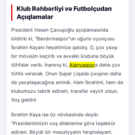
Klub Rəhbərliyi və Futbolçudan
Açıqlamalar
Prezident Həsən Çavuşoğlu açıqlamasında
bildirib ki, "Bandırmaspor"un uğurlu oyunçusu
İbrahim Kayanı heyətimizə qatdıq. O, çox yaxşı
bir mövsüm keçirib və əvvəlki klubuna böyük
töhfələr verib. İnanırıq ki,
Alanyaspor
a daha çox
töhfə verəcək. Onun Super Liqada çıxışının daha
da yaxşılaşacağına əminik. Həm İbrahimi, həm də
klubumuzu təbrik edirəm, transfer xeyirli olsun.
Xoş gəldin!
İbrahim Kaya isə öz növbəsində deyib:
"Prezidentimizin xoş diləklərinə görə təşəkkür
edirəm. Böyük bir məsuliyyətin fərqindəyəm.