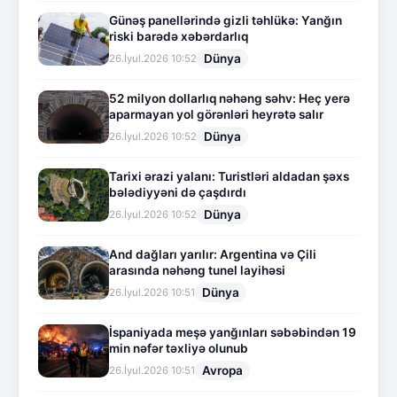
Günəş panellərində gizli təhlükə: Yanğın
riski barədə xəbərdarlıq
Dünya
26.İyul.2026 10:52
52 milyon dollarlıq nəhəng səhv: Heç yerə
aparmayan yol görənləri heyrətə salır
Dünya
26.İyul.2026 10:52
Tarixi ərazi yalanı: Turistləri aldadan şəxs
bələdiyyəni də çaşdırdı
Dünya
26.İyul.2026 10:52
And dağları yarılır: Argentina və Çili
arasında nəhəng tunel layihəsi
Dünya
26.İyul.2026 10:51
İspaniyada meşə yanğınları səbəbindən 19
min nəfər təxliyə olunub
Avropa
26.İyul.2026 10:51