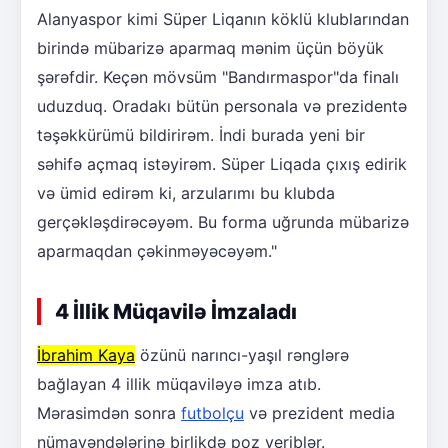
Alanyaspor kimi Süper Liqanın köklü klublarından
birində mübarizə aparmaq mənim üçün böyük
şərəfdir. Keçən mövsüm "Bandırmaspor"da finalı
uduzduq. Oradakı bütün personala və prezidentə
təşəkkürümü bildirirəm. İndi burada yeni bir
səhifə açmaq istəyirəm. Süper Liqada çıxış edirik
və ümid edirəm ki, arzularımı bu klubda
gerçəkləşdirəcəyəm. Bu forma uğrunda mübarizə
aparmaqdan çəkinməyəcəyəm."
4 İllik Müqavilə İmzaladı
İbrahim Kaya
özünü narıncı-yaşıl rənglərə
bağlayan 4 illik müqaviləyə imza atıb.
Mərasimdən sonra
futbolçu
və prezident media
nümayəndələrinə birlikdə poz veriblər.