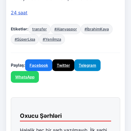
24 saat
Etiketlər:
transfer
#Alanyaspor
#İbrahimKaya
#SüperLiqa
#Yeniİmza
Paylaş:
Facebook
Twitter
Telegram
WhatsApp
Oxucu Şərhləri
Hələlik heç bir şərh yazılmayıb. İlk şərhi