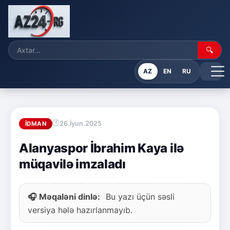
🔍
AZ
EN
RU
26.İyun.2025
İDMAN
Alanyaspor İbrahim Kaya ilə
müqavilə imzaladı
🎧 Məqaləni dinlə:
Bu yazı üçün səsli
versiya hələ hazırlanmayıb.