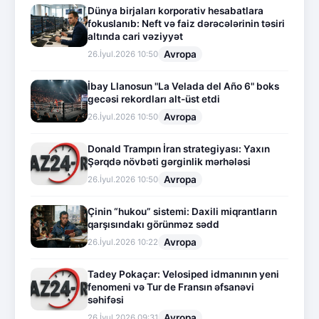
Dünya birjaları korporativ hesabatlara
fokuslanıb: Neft və faiz dərəcələrinin təsiri
altında cari vəziyyət
Avropa
26.İyul.2026 10:50
İbay Llanosun "La Velada del Año 6" boks
gecəsi rekordları alt-üst etdi
Avropa
26.İyul.2026 10:50
Donald Trampın İran strategiyası: Yaxın
Şərqdə növbəti gərginlik mərhələsi
Avropa
26.İyul.2026 10:50
Çinin “hukou” sistemi: Daxili miqrantların
qarşısındakı görünməz sədd
Avropa
26.İyul.2026 10:22
Tadey Pokaçar: Velosiped idmanının yeni
fenomeni və Tur de Fransın əfsanəvi
səhifəsi
Avropa
26.İyul.2026 09:31