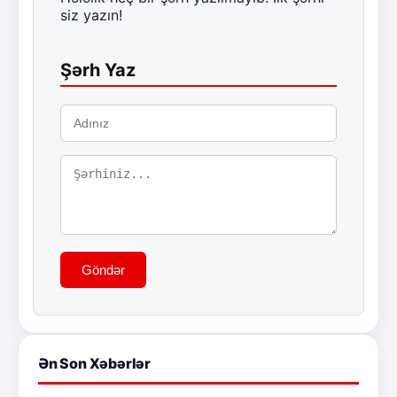
siz yazın!
Şərh Yaz
Göndər
Ən Son Xəbərlər