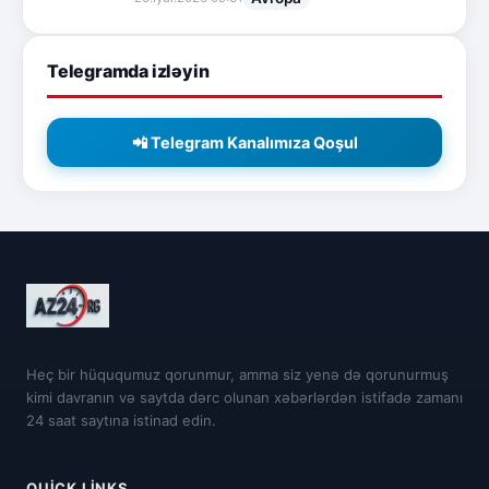
Telegramda izləyin
📲 Telegram Kanalımıza Qoşul
Heç bir hüququmuz qorunmur, amma siz yenə də qorunurmuş
kimi davranın və saytda dərc olunan xəbərlərdən istifadə zamanı
24 saat saytına istinad edin.
QUICK LINKS