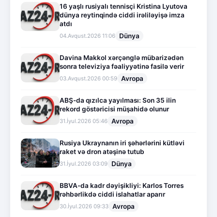
16 yaşlı rusiyalı tennisçi Kristina Lyutova
dünya reytinqində ciddi irəliləyişə imza
atdı
Dünya
04.Avqust.2026 11:06
Davina Makkol xərçənglə mübarizədən
sonra televiziya fəaliyyətinə fasilə verir
Avropa
03.Avqust.2026 00:59
ABŞ-da qızılca yayılması: Son 35 ilin
rekord göstəricisi müşahidə olunur
Avropa
31.İyul.2026 05:46
Rusiya Ukraynanın iri şəhərlərini kütləvi
raket və dron atəşinə tutub
Dünya
31.İyul.2026 03:09
BBVA-da kadr dəyişikliyi: Karlos Torres
rəhbərlikdə ciddi islahatlar aparır
Avropa
30.İyul.2026 09:33