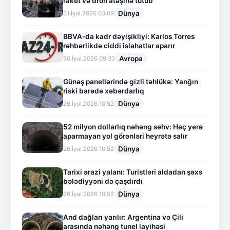
raket və dron atəşinə tutub
Dünya
31.İyul.2026 03:09
BBVA-da kadr dəyişikliyi: Karlos Torres
rəhbərlikdə ciddi islahatlar aparır
Avropa
30.İyul.2026 09:33
Günəş panellərində gizli təhlükə: Yanğın
riski barədə xəbərdarlıq
Dünya
26.İyul.2026 10:52
52 milyon dollarlıq nəhəng səhv: Heç yerə
aparmayan yol görənləri heyrətə salır
Dünya
26.İyul.2026 10:52
Tarixi ərazi yalanı: Turistləri aldadan şəxs
bələdiyyəni də çaşdırdı
Dünya
26.İyul.2026 10:52
And dağları yarılır: Argentina və Çili
arasında nəhəng tunel layihəsi