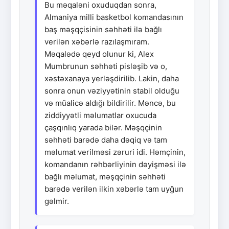
Bu məqaləni oxuduqdan sonra,
Almaniya milli basketbol komandasının
baş məşqçisinin səhhəti ilə bağlı
verilən xəbərlə razılaşmıram.
Məqalədə qeyd olunur ki, Alex
Mumbrunun səhhəti pisləşib və o,
xəstəxanaya yerləşdirilib. Lakin, daha
sonra onun vəziyyətinin stabil olduğu
və müalicə aldığı bildirilir. Məncə, bu
ziddiyyətli məlumatlar oxucuda
çaşqınlıq yarada bilər. Məşqçinin
səhhəti barədə daha dəqiq və tam
məlumat verilməsi zəruri idi. Həmçinin,
komandanın rəhbərliyinin dəyişməsi ilə
bağlı məlumat, məşqçinin səhhəti
barədə verilən ilkin xəbərlə tam uyğun
gəlmir.