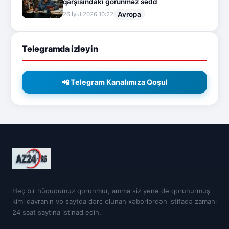
qarşısındakı görünməz sədd
Avropa
26.İyul.2026 10:22
Telegramda izləyin
📲 Telegram Kanalımıza Qoşul
Heç bir hüququmuz qorunmur, amma siz yenə də qorunurmuş
kimi davranın və saytda dərc olunan xəbərlərdən istifadə zamanı
24 saat saytına istinad edin.