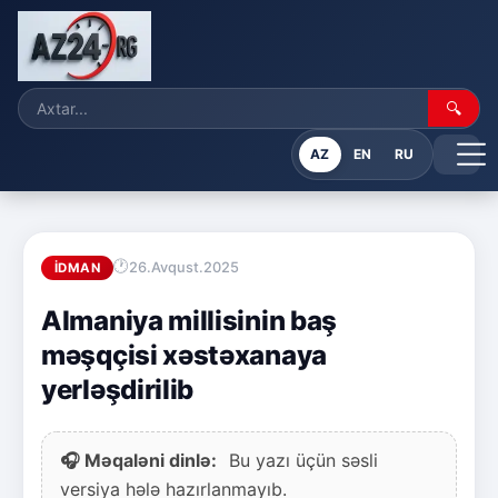
🔍
AZ
EN
RU
26.Avqust.2025
İDMAN
Almaniya millisinin baş
məşqçisi xəstəxanaya
yerləşdirilib
🎧 Məqaləni dinlə:
Bu yazı üçün səsli
versiya hələ hazırlanmayıb.