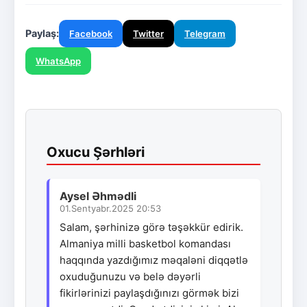
Paylaş:
Facebook
Twitter
Telegram
WhatsApp
Oxucu Şərhləri
Aysel Əhmədli
01.Sentyabr.2025 20:53
Salam, şərhinizə görə təşəkkür edirik.
Almaniya milli basketbol komandası
haqqında yazdığımız məqaləni diqqətlə
oxuduğunuzu və belə dəyərli
fikirlərinizi paylaşdığınızı görmək bizi