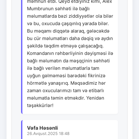
məmnun etdi. Qeyd etdiyiniz kimi, Alex
Mumbrunun səhhəti ilə bağlı
məlumatlarda bəzi ziddiyyətlər ola bilər
və bu, oxucuda çaşqınlıq yarada bilər.
Bu məqamı diqqətə alaraq, gələcəkdə
bu cür məlumatları daha dəqiq və aydın
şəkildə təqdim etməyə çalışacağıq.
Komandanın rəhbərliyinin dəyişməsi ilə
bağlı məlumatın da məşqçinin səhhəti
ilə bağlı verilən məlumatlarla tam
uyğun gəlməməsi barədəki fikrinizə
hörmətlə yanaşırıq. Məqsədimiz hər
zaman oxucularımızı tam və etibarlı
məlumatla təmin etməkdir. Yenidən
təşəkkürlər!
Vəfa Həsənli
26.Avqust.2025 18:48