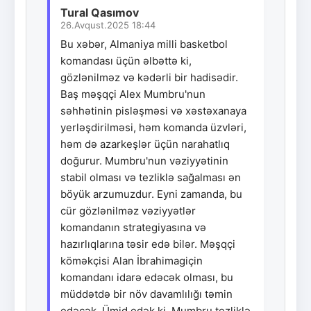
Tural Qasımov
26.Avqust.2025 18:44
Bu xəbər, Almaniya milli basketbol
komandası üçün əlbəttə ki,
gözlənilməz və kədərli bir hadisədir.
Baş məşqçi Alex Mumbru'nun
səhhətinin pisləşməsi və xəstəxanaya
yerləşdirilməsi, həm komanda üzvləri,
həm də azarkeşlər üçün narahatlıq
doğurur. Mumbru'nun vəziyyətinin
stabil olması və tezliklə sağalması ən
böyük arzumuzdur. Eyni zamanda, bu
cür gözlənilməz vəziyyətlər
komandanın strategiyasına və
hazırlıqlarına təsir edə bilər. Məşqçi
köməkçisi Alan İbrahimagiçin
komandanı idarə edəcək olması, bu
müddətdə bir növ davamlılığı təmin
edəcək. Ümid edək ki, Mumbru tezliklə