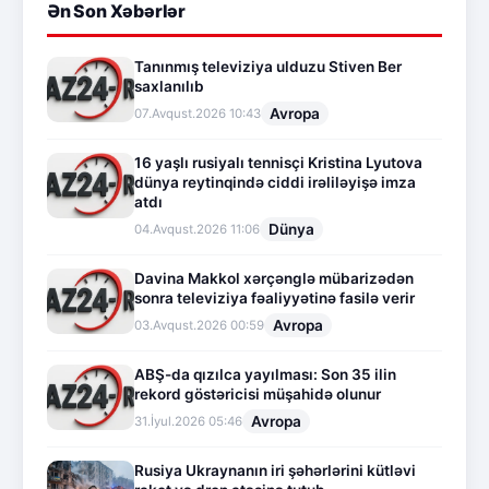
Ən Son Xəbərlər
Tanınmış televiziya ulduzu Stiven Ber
saxlanılıb
Avropa
07.Avqust.2026 10:43
16 yaşlı rusiyalı tennisçi Kristina Lyutova
dünya reytinqində ciddi irəliləyişə imza
atdı
Dünya
04.Avqust.2026 11:06
Davina Makkol xərçənglə mübarizədən
sonra televiziya fəaliyyətinə fasilə verir
Avropa
03.Avqust.2026 00:59
ABŞ-da qızılca yayılması: Son 35 ilin
rekord göstəricisi müşahidə olunur
Avropa
31.İyul.2026 05:46
Rusiya Ukraynanın iri şəhərlərini kütləvi