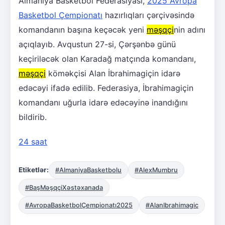
Almaniya Basketbol Federasiyası,
2025 Avropa
Basketbol Çempionatı
hazırlıqları çərçivəsində
komandanın başına keçəcək yeni
məşqçi
nin adını
açıqlayıb. Avqustun 27-si, Çərşənbə günü
keçiriləcək olan Karadağ matçında komandanı,
məşqçi
köməkçisi Alan İbrahimagiçin idarə
edəcəyi ifadə edilib. Federasiya, İbrahimagiçin
komandanı uğurla idarə edəcəyinə inandığını
bildirib.
24 saat
Etiketlər:
#AlmaniyaBasketbolu
#AlexMumbru
#BaşMəşqçiXəstəxanada
#AvropaBasketbolÇempionatı2025
#AlanIbrahimagic