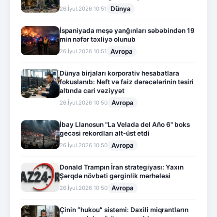
Dünya
26.İyul.2026 10:51
İspaniyada meşə yanğınları səbəbindən 19
min nəfər təxliyə olunub
Avropa
26.İyul.2026 10:51
Dünya birjaları korporativ hesabatlara
fokuslanıb: Neft və faiz dərəcələrinin təsiri
altında cari vəziyyət
Avropa
26.İyul.2026 10:50
İbay Llanosun "La Velada del Año 6" boks
gecəsi rekordları alt-üst etdi
Avropa
26.İyul.2026 10:50
Donald Trampın İran strategiyası: Yaxın
Şərqdə növbəti gərginlik mərhələsi
Avropa
26.İyul.2026 10:50
Çinin “hukou” sistemi: Daxili miqrantların